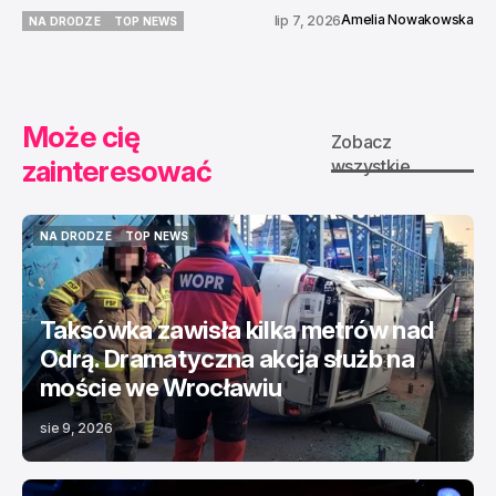
Amelia Nowakowska
lip 7, 2026
NA DRODZE
TOP NEWS
NA DRODZE
TOP NEWS
Może cię
Zobacz
zainteresować
wszystkie
NA DRODZE
TOP NEWS
NA DRODZE
TOP NEWS
Taksówka zawisła kilka metrów nad
Odrą. Dramatyczna akcja służb na
moście we Wrocławiu
sie 9, 2026