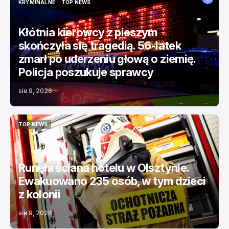
KRYMINALNE
TOP NEWS
KRYMINALNE
TOP NEWS
Kłótnia kierowcy z pieszym
skończyła się tragedią. 56-latek
zmarł po uderzeniu głową o ziemię.
Policja poszukuje sprawcy
sie 9, 2026
TOP NEWS
TOP NEWS
Runęła ściana hotelu w Olsztynie.
Ewakuowano 235 osób, w tym dzieci
z kolonii
sie 9, 2026