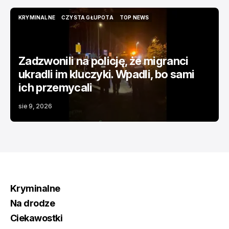
KRYMINALNE
CZYSTA GŁUPOTA
TOP NEWS
KRYMINALNE
CZYSTA GŁUPOTA
TOP NEWS
Zadzwonili na policję, że migranci
ukradli im kluczyki. Wpadli, bo sami
ich przemycali
sie 9, 2026
Kryminalne
Na drodze
Ciekawostki