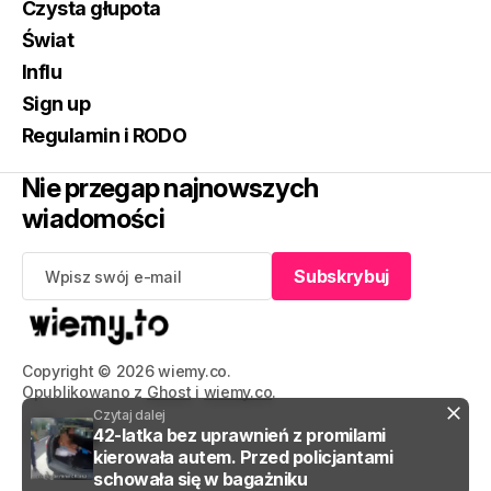
Czysta głupota
Świat
Influ
Sign up
Regulamin i RODO
Nie przegap najnowszych
wiadomości
Subskrybuj
Subskrybuj
Copyright © 2026 wiemy.co.
Opublikowano z
Ghost
i
wiemy.co
.
Czytaj dalej
42-latka bez uprawnień z promilami
kierowała autem. Przed policjantami
schowała się w bagażniku