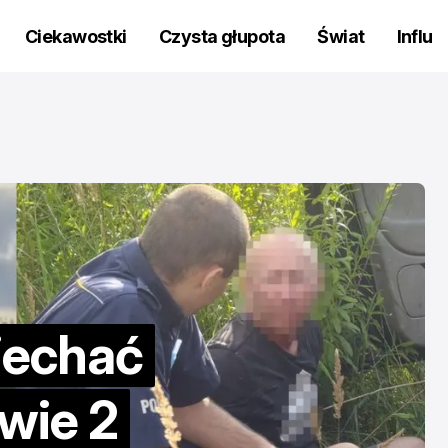
Ciekawostki
Czysta głupota
Świat
Influ
INFLU
CZYSTA GŁUPOTA
INFLU
CZYSTA GŁUPOTA
jechać
Dramat influen
Nie potrafiła 
awie 2
działania kubka