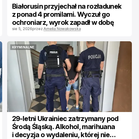
Białorusin przyjechał na rozładunek
z ponad 4 promilami. Wyczuł go
ochroniarz, wyrok zapadł w dobę
sie 5, 2026
przez
Amelia Nowakowska
KRYMINALNE
KRYMINALNE
29-letni Ukrainiec zatrzymany pod
Środą Śląską. Alkohol, marihuana
i decyzja o wydaleniu, której nie