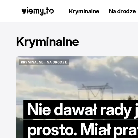
Kryminalne
Na drodze
Kryminalne
KRYMINALNE
NA DRODZE
KRYMINALNE
NA DRODZE
Nie dawał rady 
prosto. Miał pr