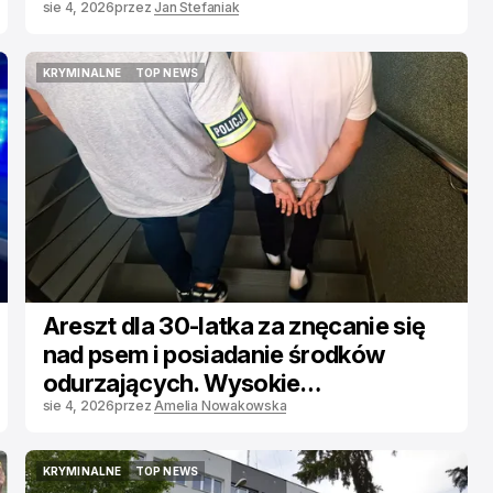
wykonał
sie 4, 2026
przez
Jan Stefaniak
KRYMINALNE
TOP NEWS
KRYMINALNE
TOP NEWS
Areszt dla 30-latka za znęcanie się
nad psem i posiadanie środków
odurzających. Wysokie
Mazowieckie
sie 4, 2026
przez
Amelia Nowakowska
KRYMINALNE
TOP NEWS
KRYMINALNE
TOP NEWS