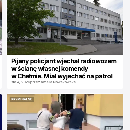
Pijany policjant wjechał radiowozem
w ścianę własnej komendy
w Chełmie. Miał wyjechać na patrol
sie 4, 2026
przez
Amelia Nowakowska
KRYMINALNE
KRYMINALNE