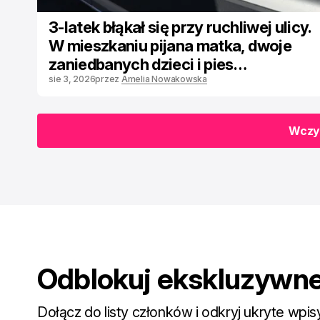
3-latek błąkał się przy ruchliwej ulicy.
W mieszkaniu pijana matka, dwoje
zaniedbanych dzieci i pies
w fatalnym stanie
sie 3, 2026
przez
Amelia Nowakowska
Wczyt
Wczyt
Odblokuj ekskluzywne
Dołącz do listy członków i odkryj ukryte wpis