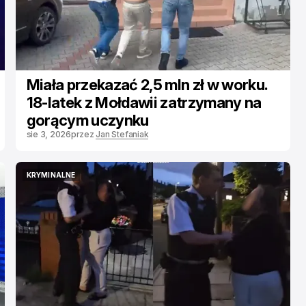
Miała przekazać 2,5 mln zł w worku.
18-latek z Mołdawii zatrzymany na
gorącym uczynku
sie 3, 2026
przez
Jan Stefaniak
KRYMINALNE
KRYMINALNE