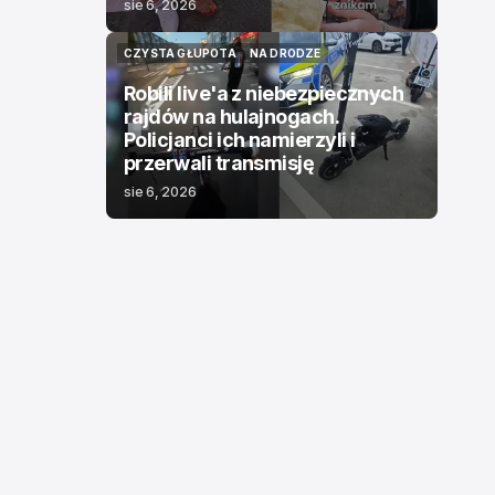
sie 6, 2026
CZYSTA GŁUPOTA
NA DRODZE
CZYSTA GŁUPOTA
NA DRODZE
Robili live'a z niebezpiecznych
rajdów na hulajnogach.
Policjanci ich namierzyli i
przerwali transmisję
sie 6, 2026