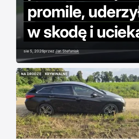
promile, uderzy
w skodę i ucieka
nagranie
sie 5, 2026
przez
Jan Stefaniak
NA DRODZE
KRYMINALNE
NA DRODZE
KRYMINALNE