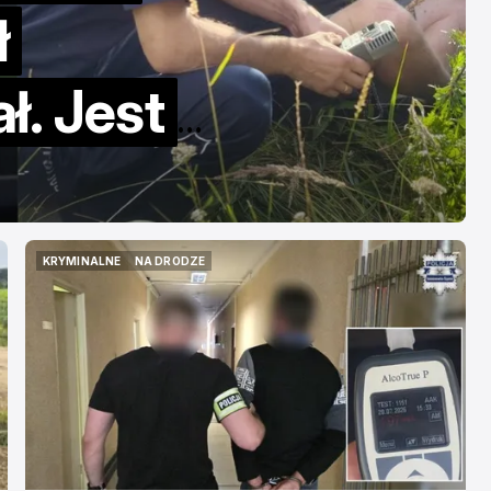
Starbucksa
ł
maj 17, 2026
ł. Jest
KRYMINALNE
NA DRODZE
KRYMINALNE
NA DRODZE