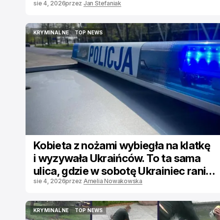
chciał staranować.
sie 4, 2026
przez
Jan Stefaniak
KRYMINALNE
TOP NEWS
KRYMINALNE
TOP NEWS
Kobieta z nożami wybiegła na klatkę
i wyzywała Ukraińców. To ta sama
ulica, gdzie w sobotę Ukrainiec ranił
Polkę
sie 4, 2026
przez
Amelia Nowakowska
KRYMINALNE
TOP NEWS
KRYMINALNE
TOP NEWS