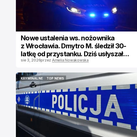
Nowe ustalenia ws. nożownika
z Wrocławia. Dmytro M. śledził 30-
latkę od przystanku. Dziś usłyszał
zarzuty
sie 3, 2026
przez
Amelia Nowakowska
KRYMINALNE
TOP NEWS
KRYMINALNE
TOP NEWS