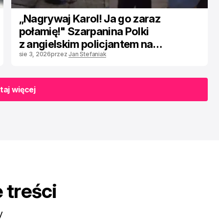
„Nagrywaj Karol! Ja go zaraz
połamię!" Szarpanina Polki
z angielskim policjantem na
angielskim osiedlu
sie 3, 2026
przez
Jan Stefaniak
aj więcej
aj więcej
 treści
y