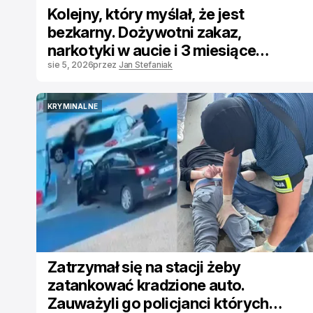
Kolejny, który myślał, że jest
bezkarny. Dożywotni zakaz,
narkotyki w aucie i 3 miesiące
aresztu
sie 5, 2026
przez
Jan Stefaniak
KRYMINALNE
KRYMINALNE
Zatrzymał się na stacji żeby
zatankować kradzione auto.
Zauważyli go policjanci których