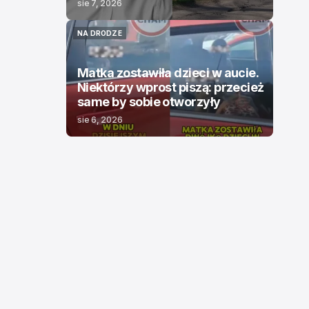
sie 7, 2026
NA DRODZE
NA DRODZE
Matka zostawiła dzieci w aucie.
Niektórzy wprost piszą: przecież
same by sobie otworzyły
sie 6, 2026