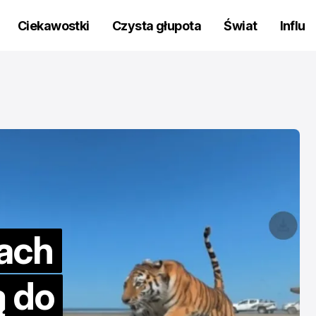
Ciekawostki
Czysta głupota
Świat
Influ
INFLU
CZYSTA GŁUPOTA
INFLU
CZYSTA GŁUPOTA
tach
Dramat influen
Nie potrafiła 
ą do
działania kubka