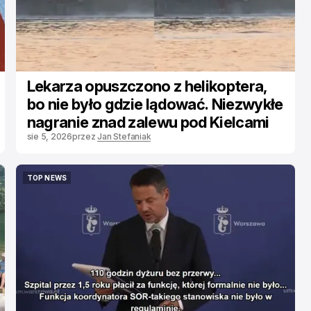
Lekarza opuszczono z helikoptera,
bo nie było gdzie lądować. Niezwykłe
nagranie znad zalewu pod Kielcami
sie 5, 2026
przez
Jan Stefaniak
TOP NEWS
TOP NEWS