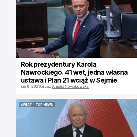
Rok prezydentury Karola
Nawrockiego. 41 wet, jedna własna
ustawa i Plan 21 wciąż w Sejmie
sie 6, 2026
przez
Amelia Nowakowska
ŚWIAT
TOP NEWS
ŚWIAT
TOP NEWS