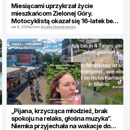
Miesiącami uprzykrzał życie
mieszkańcom Zielonej Góry.
Motocyklistą okazał się 16-latek bez
uprawnień
sie 6, 2026
przez
Amelia Nowakowska
ŚWIAT
TOP NEWS
ŚWIAT
TOP NEWS
„Pijana, krzycząca młodzież, brak
spokoju na relaks, głośna muzyka”.
Niemka przyjechała na wakacje do