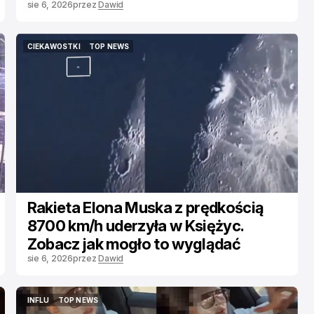
Mielna i narzeka, że ludzie się bawią
sie 6, 2026
przez
Dawid
CIEKAWOSTKI
TOP NEWS
CIEKAWOSTKI
TOP NEWS
Rakieta Elona Muska z prędkością
8700 km/h uderzyła w Księżyc.
Zobacz jak mogło to wyglądać
sie 6, 2026
przez
Dawid
INFLU
TOP NEWS
INFLU
TOP NEWS