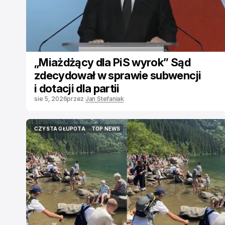
„Miażdżący dla PiS wyrok” Sąd
zdecydował w sprawie subwencji
i dotacji dla partii
sie 5, 2026
przez
Jan Stefaniak
CZYSTA GŁUPOTA
TOP NEWS
CZYSTA GŁUPOTA
TOP NEWS