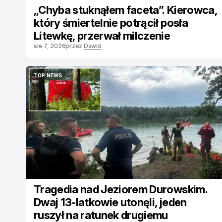
„Chyba stuknąłem faceta”. Kierowca,
który śmiertelnie potrącił posła
Litewkę, przerwał milczenie
sie 7, 2026
przez
Dawid
TOP NEWS
TOP NEWS
Tragedia nad Jeziorem Durowskim.
Dwaj 13-latkowie utonęli, jeden
ruszył na ratunek drugiemu