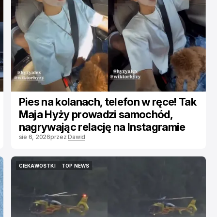
Pies na kolanach, telefon w ręce! Tak
Maja Hyży prowadzi samochód,
nagrywając relację na Instagramie
sie 6, 2026
przez
Dawid
CIEKAWOSTKI
TOP NEWS
CIEKAWOSTKI
TOP NEWS