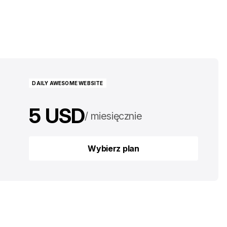
DAILY AWESOME WEBSITE
5 USD
miesięcznie
50 USD
rocznie
Wybierz plan
Wybierz plan