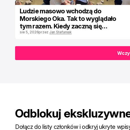
Ludzie masowo wchodzą do
Morskiego Oka. Tak to wyglądało
tym razem. Kiedy zaczną się
poważne mandaty?
sie 5, 2026
przez
Jan Stefaniak
Wczyt
Wczyt
Odblokuj ekskluzywne
Dołącz do listy członków i odkryj ukryte wpis