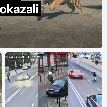
Starbucksa
okazali
maj 17, 2026
cy
NA DRODZE
TOP NEWS
NA DRODZE
TOP NEWS