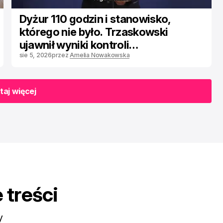
Dyżur 110 godzin i stanowisko,
którego nie było. Trzaskowski
ujawnił wyniki kontroli
w stołecznych szpitalach
sie 5, 2026
przez
Amelia Nowakowska
aj więcej
aj więcej
 treści
y