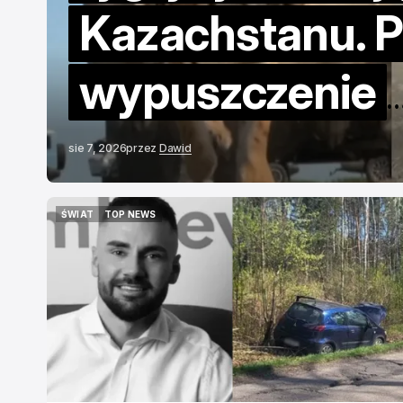
Kazachstanu. P
wypuszczenie
pierwszej sami
sie 7, 2026
przez
Dawid
ŚWIAT
TOP NEWS
ŚWIAT
TOP NEWS