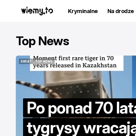
Kryminalne
Na drodze
Top News
ŚWIAT
TOP NEWS
ŚWIAT
TOP NEWS
Po ponad 70 la
tygrysy wracaj