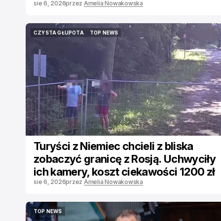
sie 6, 2026
przez
Amelia Nowakowska
CZYSTA GŁUPOTA
TOP NEWS
CZYSTA GŁUPOTA
TOP NEWS
Turyści z Niemiec chcieli z bliska
zobaczyć granicę z Rosją. Uchwyciły
ich kamery, koszt ciekawości 1200 zł
sie 6, 2026
przez
Amelia Nowakowska
TOP NEWS
TOP NEWS