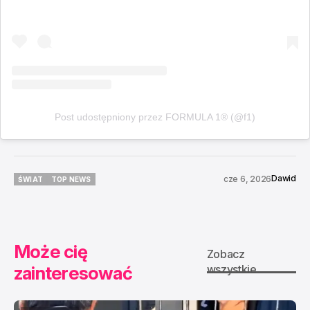
Post udostępniony przez FORMULA 1® (@f1)
Dawid
cze 6, 2026
ŚWIAT
TOP NEWS
ŚWIAT
TOP NEWS
Może cię
Zobacz
zainteresować
wszystkie