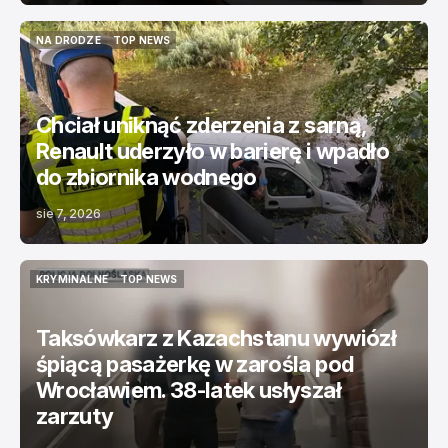
NA DRODZE
TOP NEWS
NA DRODZE
TOP NEWS
Chciał uniknąć zderzenia z sarną,
Renault uderzyło w barierę i wpadło
do zbiornika wodnego
sie 7, 2026
KRYMINALNE
TOP NEWS
KRYMINALNE
TOP NEWS
Taksówkarz z Kazachstanu wywiózł
śpiącą pasażerkę w zarośla pod
Wrocławiem. 38-latek usłyszał
zarzuty