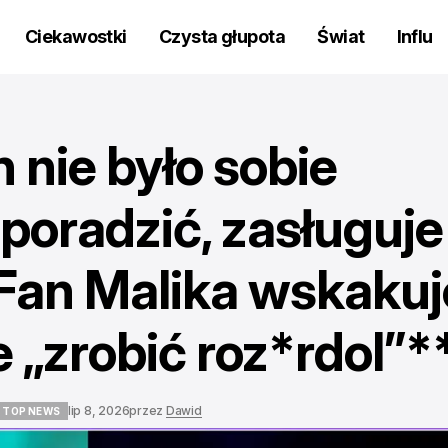
Ciekawostki
Czysta głupota
Świat
Influ
h nie było sobie
 poradzić, zasługuje
 Fan Malika wskakuj
e „zrobić roz*rdol”*
lip 8, 2026
przez
Dawid
TOP NEWS