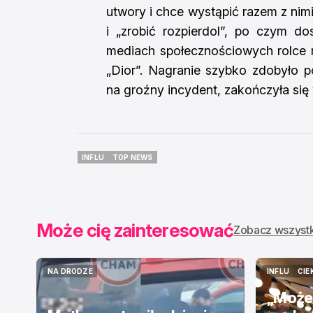
utwory i chce wystąpić razem z nimi
i „zrobić rozpierdol”, po czym d
mediach społecznościowych rolce 
„Dior”. Nagranie szybko zdobyło p
na groźny incydent, zakończyła się
INFLU
TOP NEWS
INFLU
TOP NEWS
Może cię zainteresować
Zobacz wszyst
NA DRODZE
INFLU
CIE
NA DRODZE
INFLU
CIE
„Może