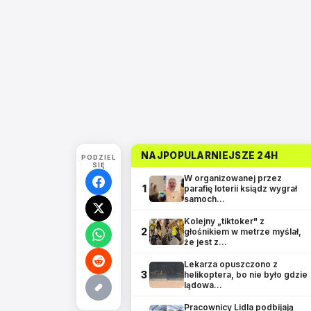
NAJPOPULARNIEJSZE 24H
PODZIEL
SIĘ
W organizowanej przez
1
parafię loterii ksiądz wygrał
samoch…
Kolejny „tiktoker" z
2
głośnikiem w metrze myślał,
że jest z…
Lekarza opuszczono z
3
helikoptera, bo nie było gdzie
lądowa…
Pracownicy Lidla podbijają