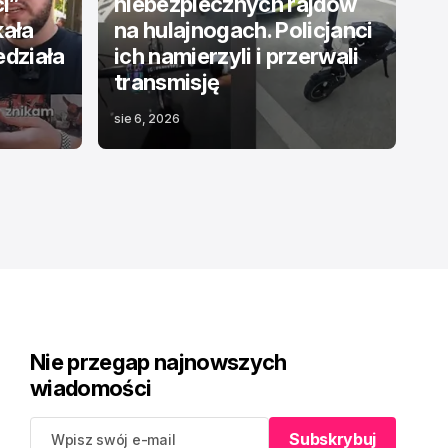
ci”
niebezpiecznych rajdów
kała
na hulajnogach. Policjanci
edziała
ich namierzyli i przerwali
transmisję
sie 6, 2026
Nie przegap najnowszych
wiadomości
Subskrybuj