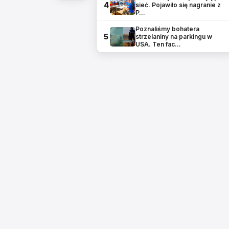
4
sieć. Pojawiło się nagranie z
P…
Poznaliśmy bohatera
5
strzelaniny na parkingu w
USA. Ten fac…