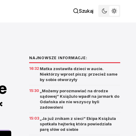
Szukaj
NAJNOWSZE INFORMACJE:
16:32
Matka zostawiła dzieci w aucie.
Niektórzy wprost piszą: przecież same
by sobie otworzyły
e
15:30
„Możemy porozmawiać na drodze
sądowej” Książulo wpadł na jarmark do
*
Gdańska ale nie wszyscy byli
zadowoleni
15:03
„Ja już znikam z sieci” Ekipa Książula
spotkała hejterkę która powiedziała
parę słów od siebie