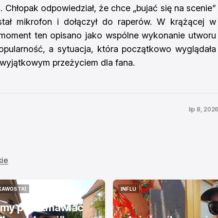
. Chłopak odpowiedział, że chce „bujać się na scenie”
ostał mikrofon i dołączył do raperów. W krążącej w
moment ten opisano jako wspólne wykonanie utworu
opularność, a sytuacja, która początkowo wyglądała
 wyjątkowym przeżyciem dla fana.
lip 8, 202
kie
KAWOSTKI
INFLU
KAWOSTKI
INFLU
my porozmawiać