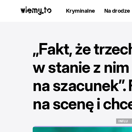
Kryminalne
Na drodze
„Fakt, że trzec
w stanie z nim
na szacunek”.
na scenę i chc
INFLU