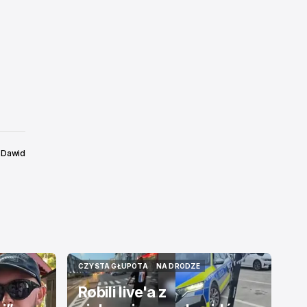
Dawid
6
CZYSTA GŁUPOTA
NA DRODZE
CZYSTA GŁUPOTA
NA DRODZE
Robili live'a z