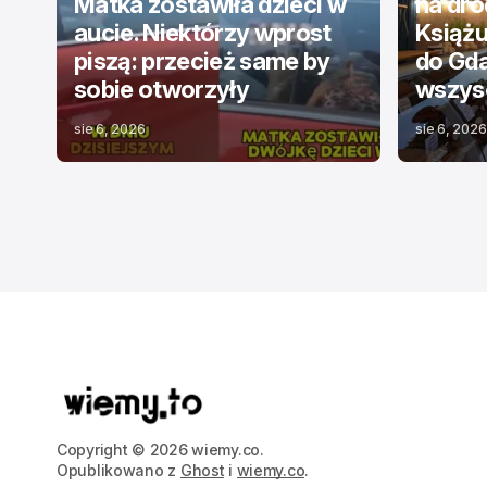
Matka zostawiła dzieci w
na dr
aucie. Niektórzy wprost
Książu
piszą: przecież same by
do Gda
sobie otworzyły
wszysc
sie 6, 2026
sie 6, 2026
Copyright © 2026 wiemy.co.
Opublikowano z
Ghost
i
wiemy.co
.