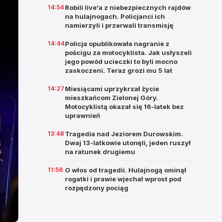
14:54
Robili live'a z niebezpiecznych rajdów
na hulajnogach. Policjanci ich
namierzyli i przerwali transmisję
14:44
Policja opublikowała nagranie z
pościgu za motocyklista. Jak usłyszeli
jego powód ucieczki to byli mocno
zaskoczeni. Teraz grozi mu 5 lat
14:27
Miesiącami uprzykrzał życie
mieszkańcom Zielonej Góry.
Motocyklistą okazał się 16-latek bez
uprawnień
13:48
Tragedia nad Jeziorem Durowskim.
Dwaj 13-latkowie utonęli, jeden ruszył
na ratunek drugiemu
11:56
O włos od tragedii. Hulajnogą ominął
rogatki i prawie wjechał wprost pod
rozpędzony pociąg