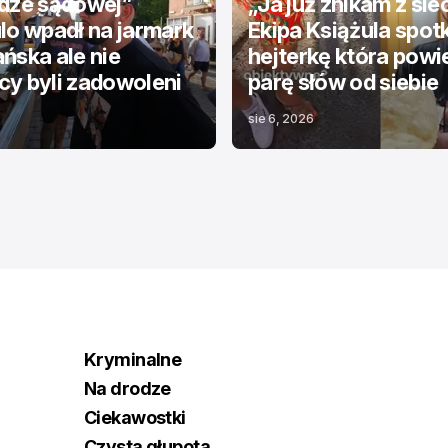
odze sądowej”
„Ja już znikam z sie
lo wpadł na jarmark
Ekipa Książula spot
ńska ale nie
hejterkę która powi
y byli zadowoleni
parę słów od siebie
sie 6, 2026
Kryminalne
Na drodze
Ciekawostki
Czysta głupota