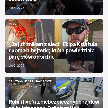
sie 6, 2026
INFLU
INFLU
„Ja już znikam z sieci” Ekipa Książula
spotkała hejterkę która powiedziała
parę słów od siebie
sie 6, 2026
CZYSTA GŁUPOTA
NA DRODZE
CZYSTA GŁUPOTA
NA DRODZE
Robili live'a z niebezpiecznych rajdów