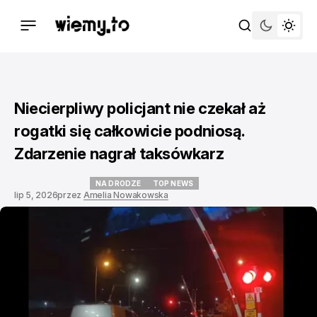
Niecierpliwy policjant nie czekał aż
rogatki się całkowicie podniosą.
Zdarzenie nagrał taksówkarz
NA DRODZE
TOP NEWS
lip 5, 2026
przez
Amelia Nowakowska