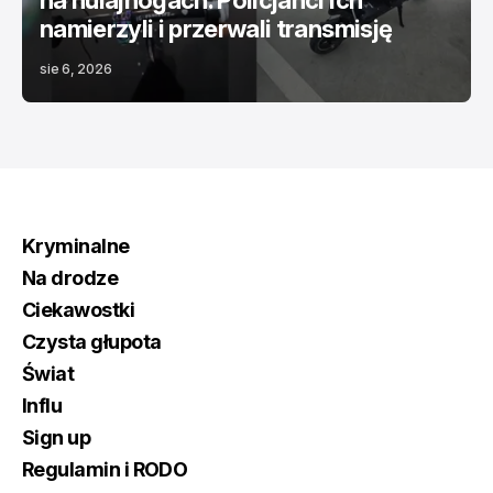
na hulajnogach. Policjanci ich
namierzyli i przerwali transmisję
sie 6, 2026
Kryminalne
Na drodze
Ciekawostki
Czysta głupota
Świat
Influ
Sign up
Regulamin i RODO