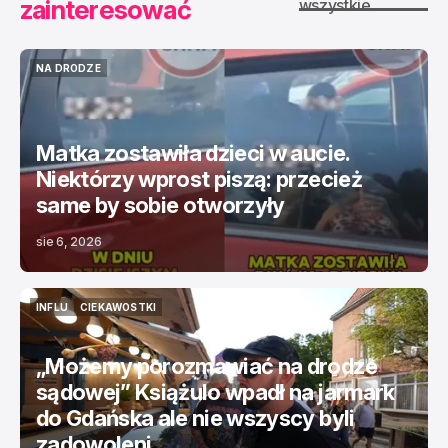
zainteresować
wszystkie
NA DRODZE
NA DRODZE
Matka zostawiła dzieci w aucie.
Niektórzy wprost piszą: przecież
same by sobie otworzyły
sie 6, 2026
INFLU
CIEKAWOSTKI
INFLU
CIEKAWOSTKI
„Możemy porozmawiać na drodze
sądowej” Książulo wpadł na jarmark
do Gdańska ale nie wszyscy byli
zadowoleni