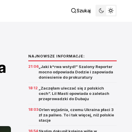
Szukaj
NAJNOWSZE INFORMACJE:
a
21:06
„Jaki k*rwa wstyd!” Szalony Reporter
mocno odpowiada Dodzie i zapowiada
doniesienie do prokuratury
18:12
„Zaczęłam uleczać się z polskich
cech”. Lil Masti opowiada o zaletach
przeprowadzki do Dubaju
18:03
Orlen wyjaśnia, czemu Ukraina płaci 3
zł za paliwo. To i tak więcej, niż polskie
stacje
16:54
Skolim dokupił kolejną willę w