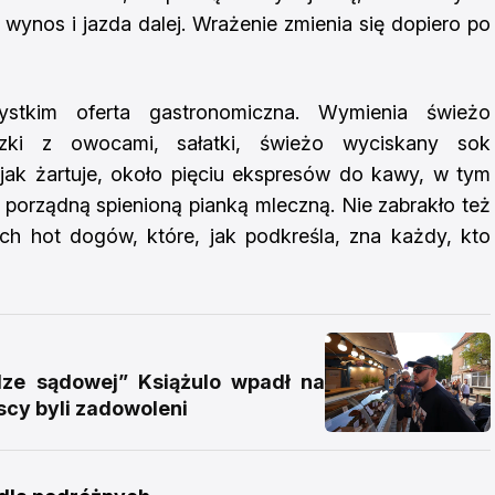
 wynos i jazda dalej. Wrażenie zmienia się dopiero po
stkim oferta gastronomiczna. Wymienia świeżo
czki z owocami, sałatki, świeżo wyciskany sok
jak żartuje, około pięciu ekspresów do kawy, w tym
z porządną spienioną pianką mleczną. Nie zabrakło też
kich hot dogów, które, jak podkreśla, zna każdy, kto
e sądowej” Książulo wpadł na
scy byli zadowoleni