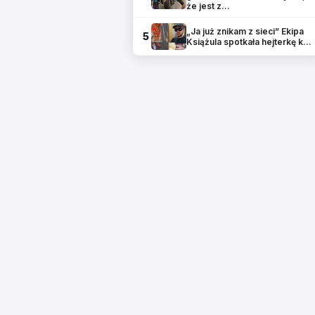
że jest z…
„Ja już znikam z sieci” Ekipa
5
Książula spotkała hejterkę k…