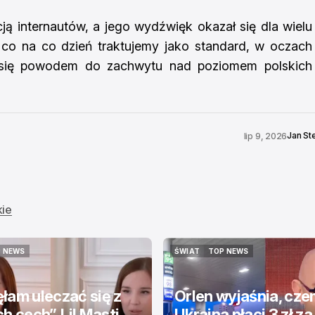
ją internautów, a jego wydźwięk okazał się dla wielu
co na co dzień traktujemy jako standard, w oczach
o się powodem do zachwytu nad poziomem polskich
Jan St
lip 9, 2026
kie
 NEWS
ŚWIAT
TOP NEWS
 NEWS
ŚWIAT
TOP NEWS
łam uleczać się z
Orlen wyjaśnia, cz
h cech”. Lil Masti
Ukraina płaci 3 zł za