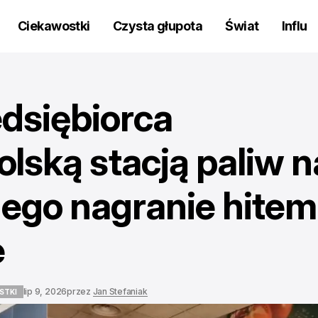
Ciekawostki
Czysta głupota
Świat
Influ
edsiębiorca
lską stacją paliw n
Jego nagranie hitem
e
lip 9, 2026
przez
Jan Stefaniak
STKI