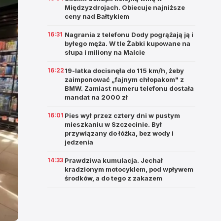
Międzyzdrojach. Obiecuje najniższe
ceny nad Bałtykiem
16:31
Nagrania z telefonu Dody pogrążają ją i
byłego męża. W tle Żabki kupowane na
słupa i miliony na Malcie
16:22
19-latka docisnęła do 115 km/h, żeby
zaimponować „fajnym chłopakom" z
BMW. Zamiast numeru telefonu dostała
mandat na 2000 zł
16:01
Pies wył przez cztery dni w pustym
mieszkaniu w Szczecinie. Był
przywiązany do łóżka, bez wody i
jedzenia
14:33
Prawdziwa kumulacja. Jechał
kradzionym motocyklem, pod wpływem
środków, a do tego z zakazem