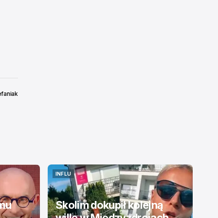
efaniak
INFLU
INFLU
emu
Skolim dokupił kolejną
willę w Międzyzdrojach.