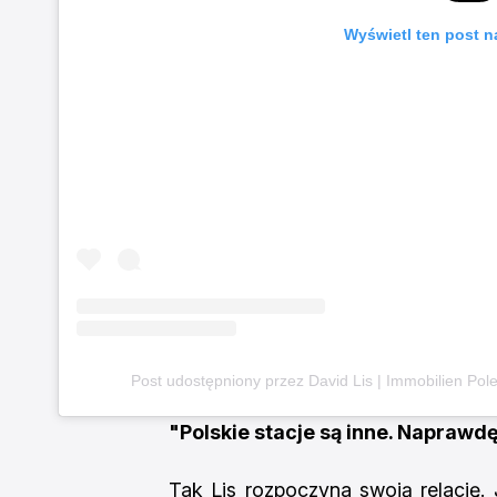
Wyświetl ten post n
Post udostępniony przez David Lis | Immobilien Pol
"Polskie stacje są inne. Naprawd
Tak Lis rozpoczyna swoją relację.