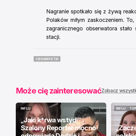
Nagranie spotkało się z żywą reakc
Polaków miłym zaskoczeniem. To, 
zagranicznego obserwatora stał
stacji.
CIEKAWOSTKI
CIEKAWOSTKI
Może cię zainteresować
Zobacz wszyst
INFLU
INFLU
TOP
INFLU
INFLU
TOP
„Jaki k*rwa wstyd!”
Szalony Reporter mocno
„Zaczę
odpowiada Dodzie i
polskic