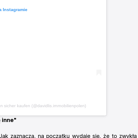
a Instagramie
en sicher kaufen (@davidlis.immobilienpolen)
ę inne"
 Jak zaznacza, na początku wydaje się, że to zwykła