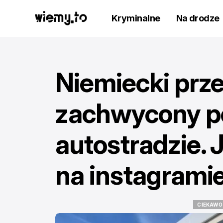
Kryminalne
Na drodze
Niemiecki prz
zachwycony po
autostradzie. 
na instagrami
CIEKAWO