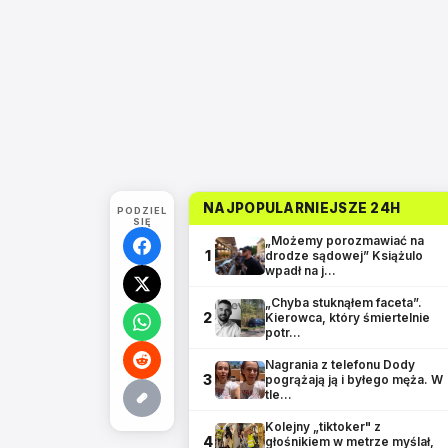
NAJPOPULARNIEJSZE 24H
PODZIEL
SIĘ
„Możemy porozmawiać na
1
drodze sądowej” Książulo
wpadł na j…
„Chyba stuknąłem faceta”.
2
Kierowca, który śmiertelnie
potr…
Nagrania z telefonu Dody
3
pogrążają ją i byłego męża. W
tle…
Kolejny „tiktoker" z
4
głośnikiem w metrze myślał,