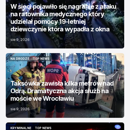
W sieci pojawiło się nagranie z ataku
na ratownika medycznego który
udzielał pomocy 19-letniej
dziewczynie która wypadła z okna
sie 9, 2026
NA DRODZE
TOP NEWS
NA DRODZE
TOP NEWS
Taksówka zawisła kilka metrów nad
Odrą. Dramatyczna akcja służb na
moście we Wrocławiu
sie 9, 2026
KRYMINALNE
TOP NEWS