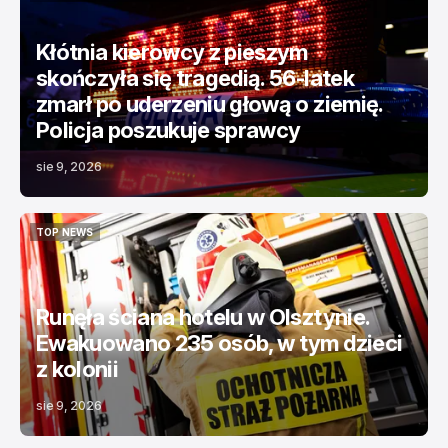
KRYMINALNE
TOP NEWS
Kłótnia kierowcy z pieszym
skończyła się tragedią. 56-latek
zmarł po uderzeniu głową o ziemię.
Policja poszukuje sprawcy
sie 9, 2026
TOP NEWS
TOP NEWS
Runęła ściana hotelu w Olsztynie.
Ewakuowano 235 osób, w tym dzieci
z kolonii
sie 9, 2026