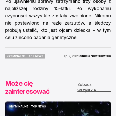
Po ujawnieniu sprawy zatrzymano trzy osoby z
najbliższej rodziny 15-latki. Po wykonaniu
czynności wszystkie zostały zwolnione. Nikomu
nie postawiono na razie zarzutów, a śledczy
próbują ustalić, kto jest ojcem dziecka - w tym
celu zlecono badania genetyczne.
Amelia Nowakowska
lip 7, 2026
KRYMINALNE
TOP NEWS
KRYMINALNE
TOP NEWS
Może cię
Zobacz
zainteresować
wszystkie
KRYMINALNE
TOP NEWS
KRYMINALNE
TOP NEWS