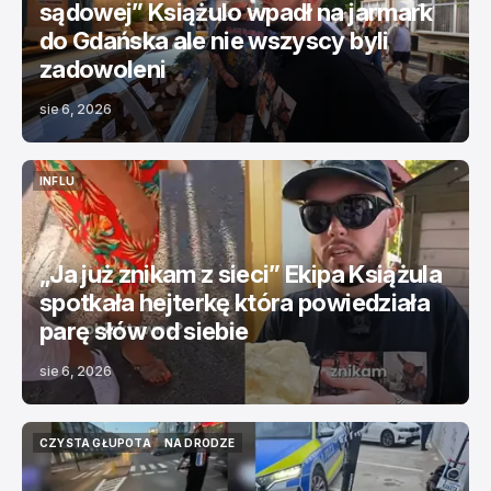
sądowej” Książulo wpadł na jarmark
do Gdańska ale nie wszyscy byli
zadowoleni
sie 6, 2026
INFLU
INFLU
„Ja już znikam z sieci” Ekipa Książula
spotkała hejterkę która powiedziała
parę słów od siebie
sie 6, 2026
CZYSTA GŁUPOTA
NA DRODZE
CZYSTA GŁUPOTA
NA DRODZE