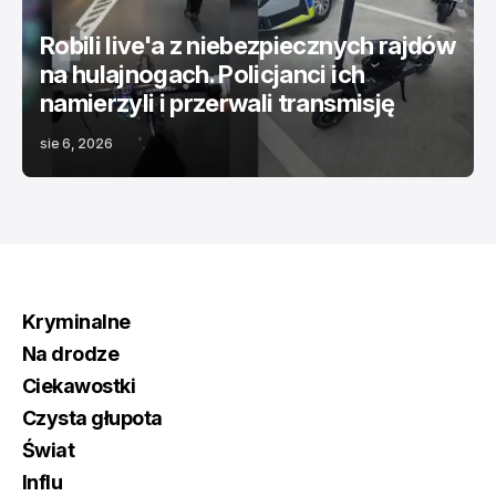
Robili live'a z niebezpiecznych rajdów
na hulajnogach. Policjanci ich
namierzyli i przerwali transmisję
sie 6, 2026
Kryminalne
Na drodze
Ciekawostki
Czysta głupota
Świat
Influ