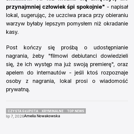
przynajmniej człowiek śpi spokojnie"
- napisał
lokal, sugerując, że uczciwa praca przy obieraniu
warzyw byłaby lepszym pomysłem niż okradanie
kasy.
Post kończy się prośbą o udostępnianie
nagrania, żeby "filmowi debiutanci dowiedzieli
się, że ich występ ma już swoją premierę", oraz
apelem do internautów - jeśli ktoś rozpoznaje
osoby z nagrania, lokal prosi o wiadomość
prywatną.
CZYSTA GŁUPOTA
KRYMINALNE
TOP NEWS
Amelia Nowakowska
lip 7, 2026
CZYSTA GŁUPOTA
KRYMINALNE
TOP NEWS