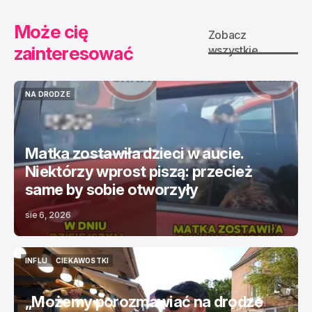
Może cię
Zobacz
zainteresować
wszystkie
NA DRODZE
NA DRODZE
Matka zostawiła dzieci w aucie.
Niektórzy wprost piszą: przecież
same by sobie otworzyły
sie 6, 2026
INFLU
CIEKAWOSTKI
INFLU
CIEKAWOSTKI
„Możemy porozmawiać na drodze