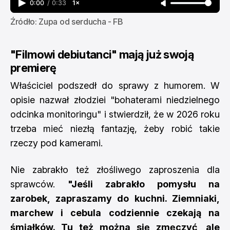
0:00
/
0:33
1×
Źródło: Zupa od serducha - FB
"Filmowi debiutanci" mają już swoją
premierę
Właściciel podszedł do sprawy z humorem. W
opisie nazwał złodziei "bohaterami niedzielnego
odcinka monitoringu" i stwierdził, że w 2026 roku
trzeba mieć niezłą fantazję, żeby robić takie
rzeczy pod kamerami.
Nie zabrakło też złośliwego zaproszenia dla
sprawców.
"Jeśli zabrakło pomysłu na
zarobek, zapraszamy do kuchni. Ziemniaki,
marchew i cebula codziennie czekają na
śmiałków. Tu też można się zmęczyć, ale