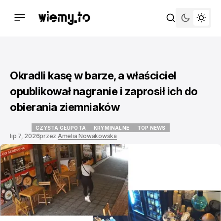
Okradli kasę w barze, a właściciel
opublikował nagranie i zaprosił ich do
obierania ziemniaków
CZYSTA GŁUPOTA
KRYMINALNE
TOP NEWS
lip 7, 2026
przez
Amelia Nowakowska