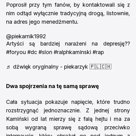
Poprosił przy tym fanów, by kontaktowali się z
nim odtąd wyłącznie tradycyjną drogą, listownie,
na adres jego menedżmentu.
@piekarnik1992
Artyści są bardziej narażeni na depresję??
#foryou
#dc
#slon
#ralphkaminski
#rap
♬ dźwięk oryginalny - piekarzyk 🇵🇱🇨🇭
Dwa spojrzenia na tę samą sprawę
Cała sytuacja pokazuje napięcie, które trudno
rozstrzygnąć jednoznacznie. Z jednej strony
Kamiński od lat mierzy się z falą hejtu i ma za
sobą wygraną sprawę sądową przeciwko
internaucie, który obrażał go pod jednym z