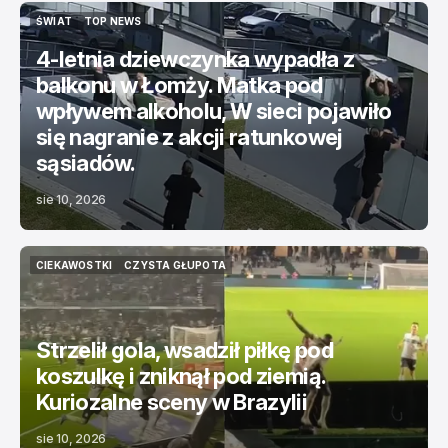
ŚWIAT
TOP NEWS
ŚWIAT
TOP NEWS
4-letnia dziewczynka wypadła z
balkonu w Łomży. Matka pod
wpływem alkoholu, W sieci pojawiło
się nagranie z akcji ratunkowej
sąsiadów.
sie 10, 2026
CIEKAWOSTKI
CZYSTA GŁUPOTA
CIEKAWOSTKI
CZYSTA GŁUPOTA
Strzelił gola, wsadził piłkę pod
koszulkę i zniknął pod ziemią.
Kuriozalne sceny w Brazylii
sie 10, 2026