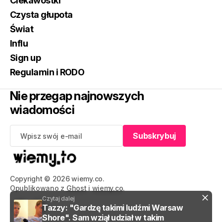
Ciekawostki
Czysta głupota
Świat
Influ
Sign up
Regulamin i RODO
Nie przegap najnowszych
wiadomości
Subskrybuj
Subskrybuj
Copyright © 2026 wiemy.co.
Opublikowano z
Ghost
i
wiemy.co
.
Czytaj dalej
Tazzy: "Gardzę takimi ludźmi Warsaw
Shore". Sam wziął udział w takim