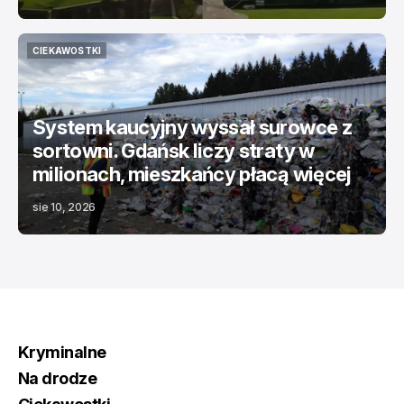
CIEKAWOSTKI
CIEKAWOSTKI
System kaucyjny wyssał surowce z
sortowni. Gdańsk liczy straty w
milionach, mieszkańcy płacą więcej
sie 10, 2026
Kryminalne
Na drodze