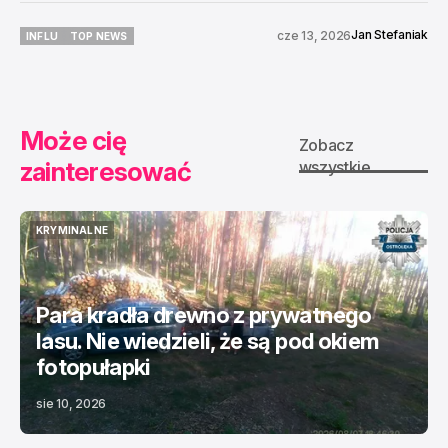
Jan Stefaniak
cze 13, 2026
INFLU
TOP NEWS
INFLU
TOP NEWS
Może cię
Zobacz
zainteresować
wszystkie
KRYMINALNE
KRYMINALNE
Para kradła drewno z prywatnego
lasu. Nie wiedzieli, że są pod okiem
fotopułapki
sie 10, 2026