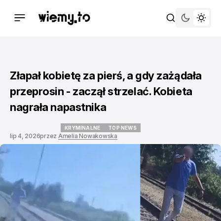
Złapał kobietę za pierś, a gdy zażądała
przeprosin - zaczął strzelać. Kobieta
nagrała napastnika
KRYMINALNE
TOP NEWS
lip 4, 2026
przez
Amelia Nowakowska