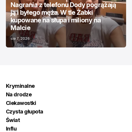
Nagrania z telefonu Dody pogrążają
ją i byłego męża. W tle Żabki
kupowane na słupa i miliony na
Malcie
sie 7, 2026
Kryminalne
Na drodze
Ciekawostki
Czysta głupota
Świat
Influ