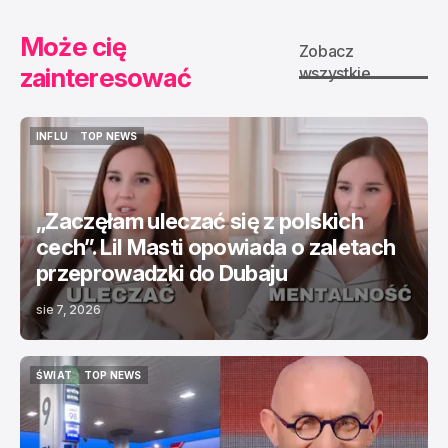
Może cię
Zobacz
zainteresować
wszystkie
INFLU
TOP NEWS
INFLU
TOP NEWS
„Zaczęłam uleczać się z polskich
cech”. Lil Masti opowiada o zaletach
przeprowadzki do Dubaju
sie 7, 2026
ŚWIAT
TOP NEWS
ŚWIAT
TOP NEWS