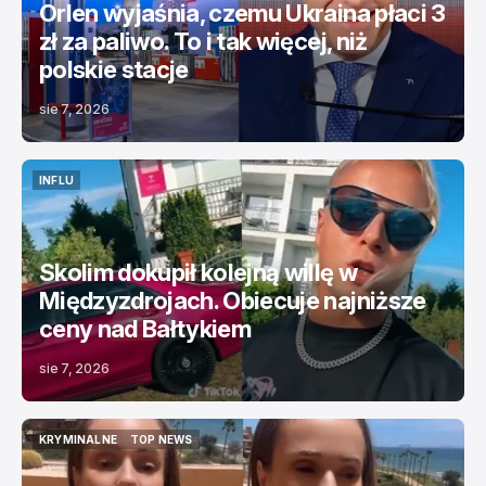
Orlen wyjaśnia, czemu Ukraina płaci 3
zł za paliwo. To i tak więcej, niż
polskie stacje
sie 7, 2026
INFLU
INFLU
Skolim dokupił kolejną willę w
Międzyzdrojach. Obiecuje najniższe
ceny nad Bałtykiem
sie 7, 2026
KRYMINALNE
TOP NEWS
KRYMINALNE
TOP NEWS