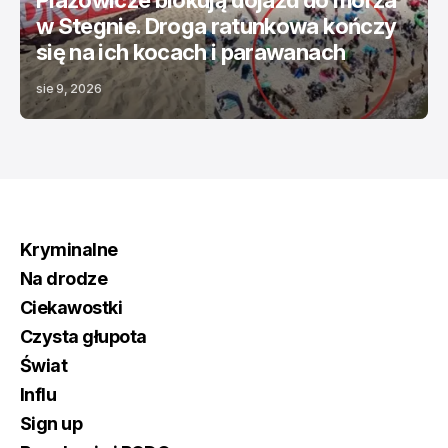
Plażowicze blokują dojazd do morza
w Stegnie. Droga ratunkowa kończy
się na ich kocach i parawanach
sie 9, 2026
Kryminalne
Na drodze
Ciekawostki
Czysta głupota
Świat
Influ
Sign up