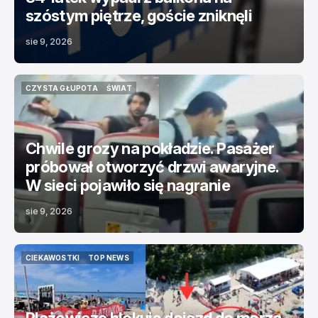
szóstym piętrze, goście zniknęli
sie 9, 2026
CZYSTA GŁUPOTA
ŚWIAT
CZYSTA GŁUPOTA
ŚWIAT
Chwile grozy na pokładzie. Pasażer
próbował otworzyć drzwi awaryjne.
W sieci pojawiło się nagranie
sie 9, 2026
CIEKAWOSTKI
TOP NEWS
CIEKAWOSTKI
TOP NEWS