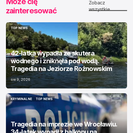
Może cię
Zobacz
zainteresować
wszystkie
TOP NEWS
TOP NEWS
42-latka wypadła ze skutera
wodnego i zniknęła pod wodą.
Tragedia na Jeziorze Rożnowskim
sie 9, 2026
KRYMINALNE
TOP NEWS
KRYMINALNE
TOP NEWS
Tragedia na imprezie we Wrocławiu.
34-latek wypadł z balkonu na