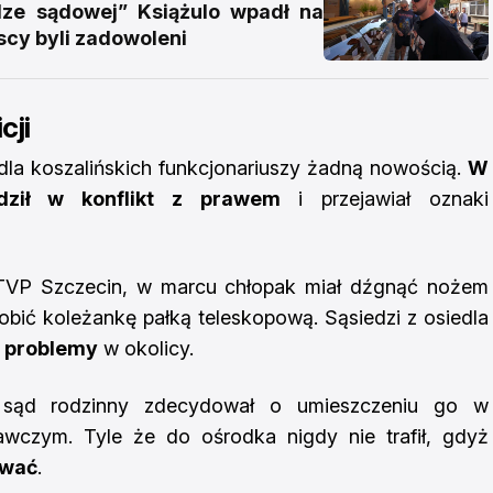
e sądowej” Książulo wpadł na
scy byli zadowoleni
cji
ł dla koszalińskich funkcjonariuszy żadną nowością.
W
odził w konflikt z prawem
i przejawiał oznaki
 TVP Szczecin, w marcu chłopak miał dźgnąć nożem
obić koleżankę pałką teleskopową. Sąsiedzi z osiedla
a problemy
w okolicy.
 sąd rodzinny zdecydował o umieszczeniu go w
zym. Tyle że do ośrodka nigdy nie trafił, gdyż
ywać
.