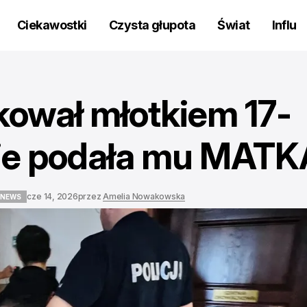
Ciekawostki
Czysta głupota
Świat
Influ
kował młotkiem 17-
zie podała mu MATK
cze 14, 2026
przez
Amelia Nowakowska
 NEWS