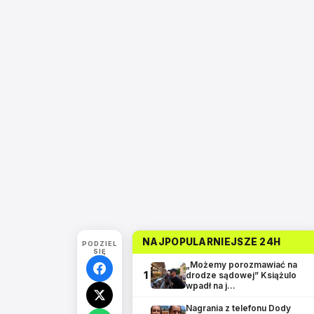
NAJPOPULARNIEJSZE 24H
PODZIEL
SIĘ
„Możemy porozmawiać na
1
drodze sądowej” Książulo
wpadł na j…
Nagrania z telefonu Dody