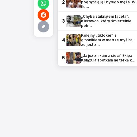
2
pogrążają ją i byłego męża. W
tle…
„Chyba stuknąłem faceta”.
3
Kierowca, który śmiertelnie
potr…
Kolejny „tiktoker" z
4
głośnikiem w metrze myślał,
że jest z…
„Ja już znikam z sieci” Ekipa
5
Książula spotkała hejterkę k…