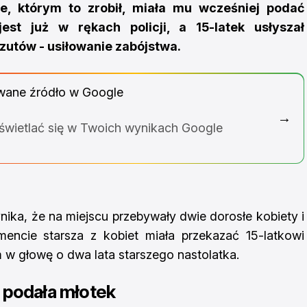
e, którym to zrobił, miała mu wcześniej podać
st już w rękach policji, a 15-latek usłyszał
zutów - usiłowanie zabójstwa.
wane źródło w Google
→
yświetlać się w Twoich wynikach Google
ika, że na miejscu przebywały dwie dorosłe kobiety i
ncie starsza z kobiet miała przekazać 15-latkowi
im w głowę o dwa lata starszego nastolatka.
 podała młotek