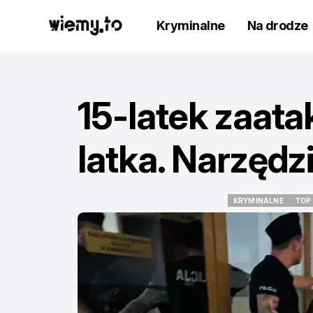
Kryminalne
Na drodze
15-latek zaata
latka. Narzęd
KRYMINALNE
TOP