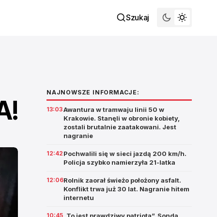
Szukaj
NAJNOWSZE INFORMACJE:
A!
13:03
Awantura w tramwaju linii 50 w
Krakowie. Stanęli w obronie kobiety,
zostali brutalnie zaatakowani. Jest
nagranie
12:42
Pochwalili się w sieci jazdą 200 km/h.
Policja szybko namierzyła 21-latka
12:06
Rolnik zaorał świeżo położony asfalt.
Konflikt trwa już 30 lat. Nagranie hitem
internetu
10:45
„To jest prawdziwy patriota”. Sonda