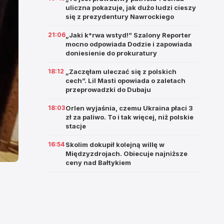
uliczna pokazuje, jak dużo ludzi cieszy
się z prezydentury Nawrockiego
21:06
„Jaki k*rwa wstyd!” Szalony Reporter
mocno odpowiada Dodzie i zapowiada
doniesienie do prokuratury
18:12
„Zaczęłam uleczać się z polskich
cech”. Lil Masti opowiada o zaletach
przeprowadzki do Dubaju
18:03
Orlen wyjaśnia, czemu Ukraina płaci 3
zł za paliwo. To i tak więcej, niż polskie
stacje
16:54
Skolim dokupił kolejną willę w
Międzyzdrojach. Obiecuje najniższe
ceny nad Bałtykiem