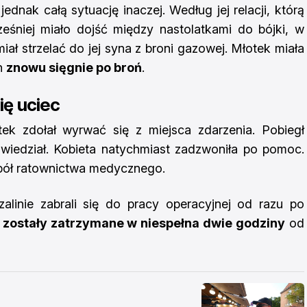
dnak całą sytuację inaczej. Według jej relacji, którą
eśniej miało dojść między nastolatkami do bójki, w
iał strzelać do jej syna z broni gazowej. Młotek miała
n
znowu sięgnie po broń
.
ę uciec
ek zdołał wyrwać się z miejsca zdarzenia. Pobiegł
owiedział. Kobieta natychmiast zadzwoniła po pomoc.
zespół ratownictwa medycznego.
zalinie zabrali się do pracy operacyjnej od razu po
 zostały zatrzymane w niespełna dwie godziny
od