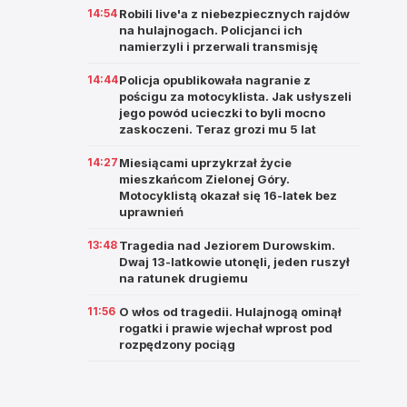
14:54
Robili live'a z niebezpiecznych rajdów
na hulajnogach. Policjanci ich
namierzyli i przerwali transmisję
14:44
Policja opublikowała nagranie z
pościgu za motocyklista. Jak usłyszeli
jego powód ucieczki to byli mocno
zaskoczeni. Teraz grozi mu 5 lat
14:27
Miesiącami uprzykrzał życie
mieszkańcom Zielonej Góry.
Motocyklistą okazał się 16-latek bez
uprawnień
13:48
Tragedia nad Jeziorem Durowskim.
Dwaj 13-latkowie utonęli, jeden ruszył
na ratunek drugiemu
11:56
O włos od tragedii. Hulajnogą ominął
rogatki i prawie wjechał wprost pod
rozpędzony pociąg