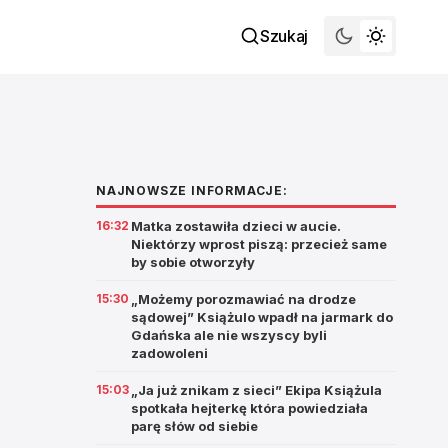
Szukaj
NAJNOWSZE INFORMACJE:
16:32
Matka zostawiła dzieci w aucie.
Niektórzy wprost piszą: przecież same
by sobie otworzyły
15:30
„Możemy porozmawiać na drodze
sądowej” Książulo wpadł na jarmark do
Gdańska ale nie wszyscy byli
zadowoleni
15:03
„Ja już znikam z sieci” Ekipa Książula
spotkała hejterkę która powiedziała
parę słów od siebie