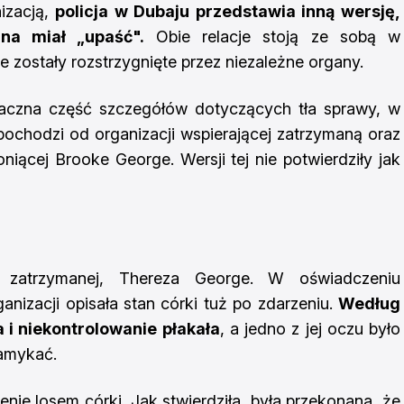
nizacją,
policja w Dubaju przedstawia inną wersję,
na miał „upaść".
Obie relacje stoją ze sobą w
e zostały rozstrzygnięte przez niezależne organy.
aczna część szczegółów dotyczących tła sprawy, w
ochodzi od organizacji wspierającej zatrzymaną oraz
oniącej Brooke George. Wersji tej nie potwierdziły jak
 zatrzymanej, Thereza George. W oświadczeniu
nizacji opisała stan córki tuż po zdarzeniu.
Według
a i niekontrolowanie płakała
, a jedno z jej oczu było
zamykać.
nie losem córki. Jak stwierdziła, była przekonana, że