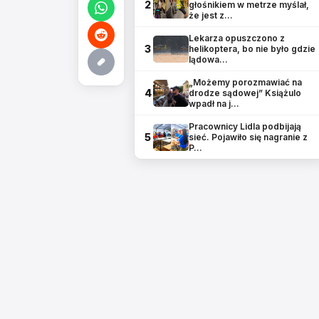
2
głośnikiem w metrze myślał,
że jest z…
Lekarza opuszczono z
3
helikoptera, bo nie było gdzie
lądowa…
„Możemy porozmawiać na
4
drodze sądowej” Książulo
wpadł na j…
Pracownicy Lidla podbijają
5
sieć. Pojawiło się nagranie z
P…