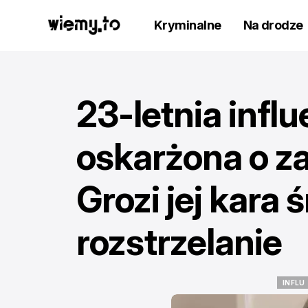
Kryminalne
Na drodze
23-letnia infl
oskarżona o z
Grozi jej kara 
rozstrzelanie
INFLU