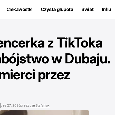
Ciekawostki
Czysta głupota
Świat
Influ
uencerka z TikToka
abójstwo w Dubaju.
śmierci przez
cze 27, 2026
przez
Jan Stefaniak