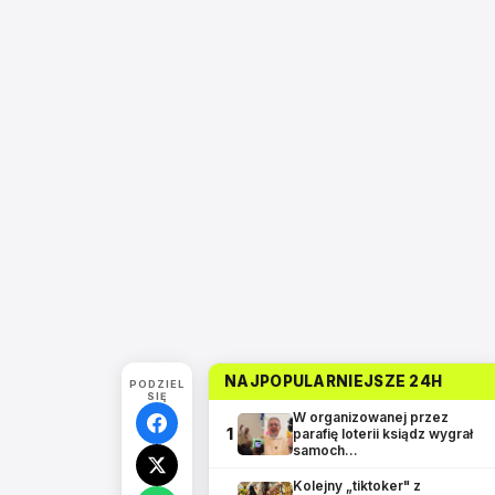
NAJPOPULARNIEJSZE 24H
PODZIEL
SIĘ
W organizowanej przez
1
parafię loterii ksiądz wygrał
samoch…
Kolejny „tiktoker" z