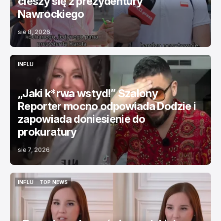
cieszy się z prezydentury
Nawrockiego
sie 8, 2026
INFLU
INFLU
„Jaki k*rwa wstyd!” Szalony
Reporter mocno odpowiada Dodzie i
zapowiada doniesienie do
prokuratury
sie 7, 2026
INFLU
TOP NEWS
INFLU
TOP NEWS