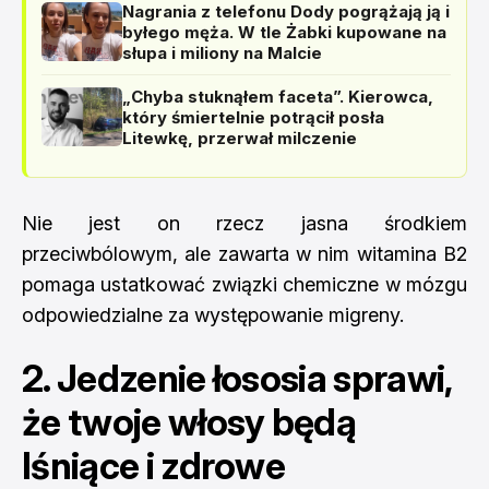
Nagrania z telefonu Dody pogrążają ją i
byłego męża. W tle Żabki kupowane na
słupa i miliony na Malcie
„Chyba stuknąłem faceta”. Kierowca,
który śmiertelnie potrącił posła
Litewkę, przerwał milczenie
Nie jest on rzecz jasna środkiem
przeciwbólowym, ale zawarta w nim witamina B2
pomaga ustatkować związki chemiczne w mózgu
odpowiedzialne za występowanie migreny.
2. Jedzenie łososia sprawi,
że twoje włosy będą
lśniące i zdrowe