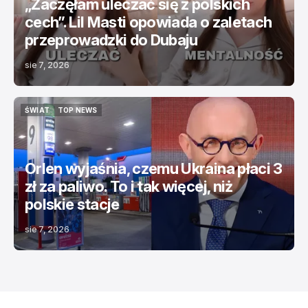
„Zaczęłam uleczać się z polskich
cech”. Lil Masti opowiada o zaletach
przeprowadzki do Dubaju
sie 7, 2026
ŚWIAT
TOP NEWS
ŚWIAT
TOP NEWS
Orlen wyjaśnia, czemu Ukraina płaci 3
zł za paliwo. To i tak więcej, niż
polskie stacje
sie 7, 2026