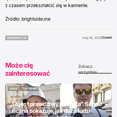
z czasem przekształcić się w kamienie.
Źródło: brightside.me
Dawid
maj 28, 2026
CIEKAWOSTKI
CIEKAWOSTKI
Może cię
Zobacz
zainteresować
wszystkie
ŚWIAT
TOP NEWS
ŚWIAT
TOP NEWS
„To jest prawdziwy patriota”. Sonda
uliczna pokazuje, jak dużo ludzi