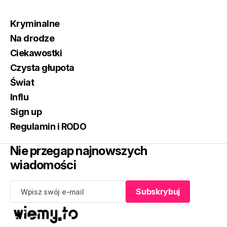
Kryminalne
Na drodze
Ciekawostki
Czysta głupota
Świat
Influ
Sign up
Regulamin i RODO
Nie przegap najnowszych
wiadomości
Subskrybuj
Subskrybuj