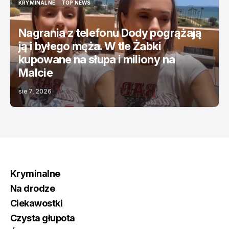
KRYMINALNE
TOP NEWS
KRYMINALNE
TOP NEWS
Nagrania z telefonu Dody pogrążają
ją i byłego męża. W tle Żabki
kupowane na słupa i miliony na
Malcie
sie 7, 2026
Kryminalne
Na drodze
Ciekawostki
Czysta głupota