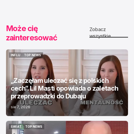
CIEKAWOSTKI
Może cię
Zobacz
zainteresować
wszystkie
INFLU
TOP NEWS
INFLU
TOP NEWS
„Zaczęłam uleczać się z polskich
cech”. Lil Masti opowiada o zaletach
przeprowadzki do Dubaju
sie 7, 2026
ŚWIAT
TOP NEWS
ŚWIAT
TOP NEWS