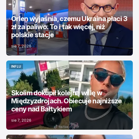
Orlen wyjaśnia, czemu Ukraina płaci 3
zł za paliwo. To i tak więcej, niż
polskie stacje
sie 7, 2026
INFLU
INFLU
Skolim dokupił kolejną willę w
Międzyzdrojach. Obiecuje najniższe
ceny nad Bałtykiem
sie 7, 2026