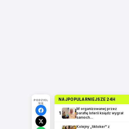
NAJPOPULARNIEJSZE 24H
PODZIEL
SIĘ
W organizowanej przez
1
parafię loterii ksiądz wygrał
samoch…
Kolejny „tiktoker" z