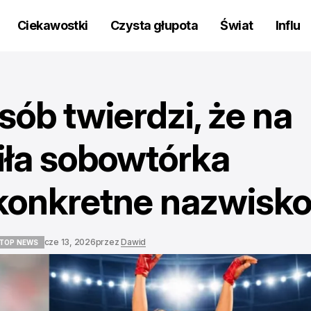
Ciekawostki
Czysta głupota
Świat
Influ
sób twierdzi, że na
iła sobowtórka
 konkretne nazwisk
cze 13, 2026
przez
Dawid
TOP NEWS