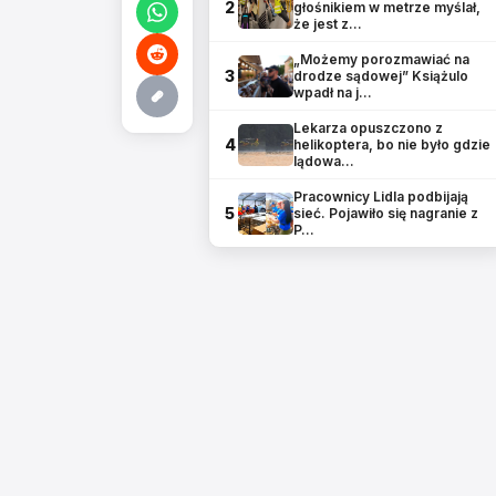
2
głośnikiem w metrze myślał,
że jest z…
„Możemy porozmawiać na
3
drodze sądowej” Książulo
wpadł na j…
Lekarza opuszczono z
4
helikoptera, bo nie było gdzie
lądowa…
Pracownicy Lidla podbijają
5
sieć. Pojawiło się nagranie z
P…