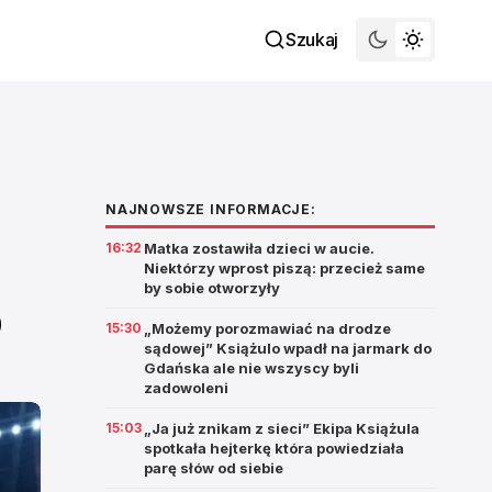
Szukaj
NAJNOWSZE INFORMACJE:
16:32
Matka zostawiła dzieci w aucie.
Niektórzy wprost piszą: przecież same
by sobie otworzyły
o
15:30
„Możemy porozmawiać na drodze
sądowej” Książulo wpadł na jarmark do
Gdańska ale nie wszyscy byli
zadowoleni
15:03
„Ja już znikam z sieci” Ekipa Książula
spotkała hejterkę która powiedziała
parę słów od siebie