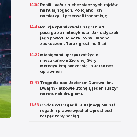
14:54
Robili live'a z niebezpiecznych rajdów
na hulajnogach. Policjanci ich
namierzyli i przerwali transmisję
14:44
Policja opublikowała nagranie z
pościgu za motocyklista. Jak usłyszeli
jego powód ucieczki to byli mocno
zaskoczeni. Teraz grozi mu 5 lat
14:27
Miesiącami uprzykrzał życie
mieszkańcom Zielonej Góry.
Motocyklistą okazał się 16-latek bez
uprawnień
13:48
Tragedia nad Jeziorem Durowskim.
Dwaj 13-latkowie utonęli, jeden ruszył
na ratunek drugiemu
11:56
O włos od tragedii. Hulajnogą ominął
rogatki i prawie wjechał wprost pod
rozpędzony pociąg