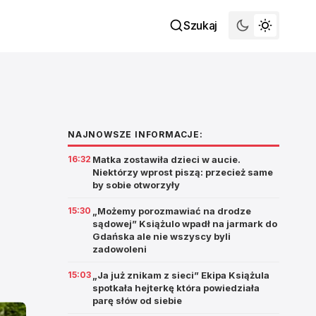
Szukaj
NAJNOWSZE INFORMACJE:
16:32
Matka zostawiła dzieci w aucie.
Niektórzy wprost piszą: przecież same
by sobie otworzyły
u
15:30
„Możemy porozmawiać na drodze
sądowej” Książulo wpadł na jarmark do
Gdańska ale nie wszyscy byli
zadowoleni
15:03
„Ja już znikam z sieci” Ekipa Książula
spotkała hejterkę która powiedziała
parę słów od siebie