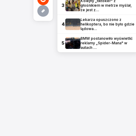
Kolejny „tiktoker" z
3
głośnikiem w metrze myślał,
że jest z…
Lekarza opuszczono z
4
helikoptera, bo nie było gdzie
lądowa…
BMW postanowiło wyświetlić
5
reklamy „Spider-Mana" w
autach …