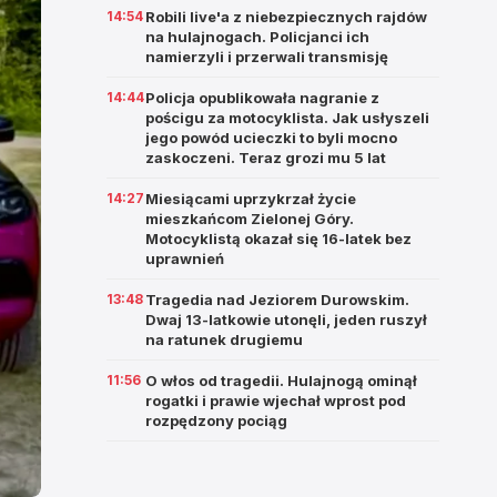
14:54
Robili live'a z niebezpiecznych rajdów
na hulajnogach. Policjanci ich
namierzyli i przerwali transmisję
14:44
Policja opublikowała nagranie z
pościgu za motocyklista. Jak usłyszeli
jego powód ucieczki to byli mocno
zaskoczeni. Teraz grozi mu 5 lat
14:27
Miesiącami uprzykrzał życie
mieszkańcom Zielonej Góry.
Motocyklistą okazał się 16-latek bez
uprawnień
13:48
Tragedia nad Jeziorem Durowskim.
Dwaj 13-latkowie utonęli, jeden ruszył
na ratunek drugiemu
11:56
O włos od tragedii. Hulajnogą ominął
rogatki i prawie wjechał wprost pod
rozpędzony pociąg