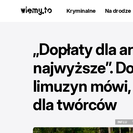
Kryminalne
Na drodze
„Dopłaty dla a
najwyższe”. D
limuzyn mówi, 
dla twórców
INFLU