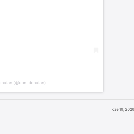
Donatan (@don_donatan)
cze 16, 202