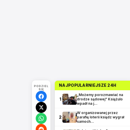
NAJPOPULARNIEJSZE 24H
PODZIEL
SIĘ
„Możemy porozmawiać na
1
drodze sądowej” Książulo
wpadł na j…
W organizowanej przez
2
parafię loterii ksiądz wygrał
samoch…