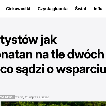
Ciekawostki
Czysta głupota
Świat
Influ
rtystów jak
onatan na tle dwóch
co sądzi o wsparci
cze 16, 2026
przez
Dawid
TOP NEWS