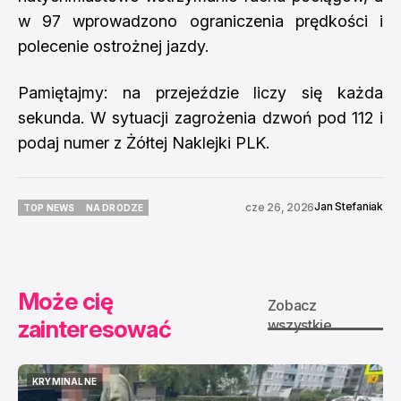
w 97 wprowadzono ograniczenia prędkości i
polecenie ostrożnej jazdy.
Pamiętajmy: na przejeździe liczy się każda
sekunda. W sytuacji zagrożenia dzwoń pod 112 i
podaj numer z Żółtej Naklejki PLK.
Jan Stefaniak
cze 26, 2026
TOP NEWS
NA DRODZE
TOP NEWS
NA DRODZE
Może cię
Zobacz
zainteresować
wszystkie
KRYMINALNE
KRYMINALNE