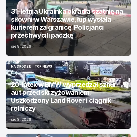
31-letnia Ukrainka okradła szatnię na
siłowni w Warszawie, łup wysłała
kurierem za granicę. Policjanci
przechwycili paczkę
sie 8, 2026
NA DRODZE
TOP NEWS
NA DRODZE
TOP NEWS
20-latek w BMW wyprzedzał sznur
aut przed skrzyżowaniem.
Uszkodzony Land Rover i ciągnik
rolniczy
sie 8, 2026