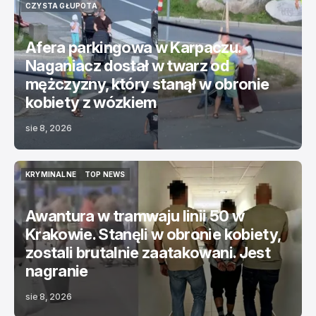
CZYSTA GŁUPOTA
CZYSTA GŁUPOTA
Afera parkingowa w Karpaczu.
Naganiacz dostał w twarz od
mężczyzny, który stanął w obronie
kobiety z wózkiem
sie 8, 2026
KRYMINALNE
TOP NEWS
KRYMINALNE
TOP NEWS
Awantura w tramwaju linii 50 w
Krakowie. Stanęli w obronie kobiety,
zostali brutalnie zaatakowani. Jest
nagranie
sie 8, 2026