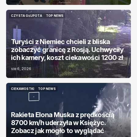
CZYSTA GŁUPOTA
TOP NEWS
CZYSTA GŁUPOTA
TOP NEWS
Turyści z Niemiec chcieli z bliska
zobaczyć granicę z Rosją. Uchwyciły
ich kamery, koszt ciekawości 1200 zł
sie 6, 2026
CIEKAWOSTKI
TOP NEWS
CIEKAWOSTKI
TOP NEWS
Rakieta Elona Muska z prędkością
8700 km/h uderzyła w Księżyc.
Zobacz jak mogło to wyglądać