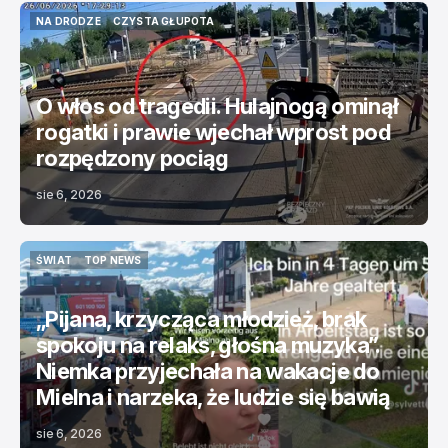
NA DRODZE
CZYSTA GŁUPOTA
NA DRODZE
CZYSTA GŁUPOTA
O włos od tragedii. Hulajnogą ominął
rogatki i prawie wjechał wprost pod
rozpędzony pociąg
sie 6, 2026
ŚWIAT
TOP NEWS
ŚWIAT
TOP NEWS
„Pijana, krzycząca młodzież, brak
spokoju na relaks, głośna muzyka”.
Niemka przyjechała na wakacje do
Mielna i narzeka, że ludzie się bawią
sie 6, 2026