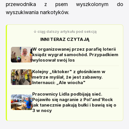
przewodnika z psem wyszkolonym do
wyszukiwania narkotyków.
↓ ciąg dalszy artykułu pod sekcją
INNI TERAZ CZYTAJĄ
W organizowanej przez parafię loterii
ksiądz wygrał samochód. Przypadkiem
wylosował swój los
Kolejny „tiktoker" z głośnikiem w
metrze myślał, że jest zabawny.
Internauci: „Ale wiocha"
Pracownicy Lidla podbijają sieć.
Pojawiło się nagranie z Pol'and'Rock
jak tanecznie pakują bułki i bawią się o
3 w nocy