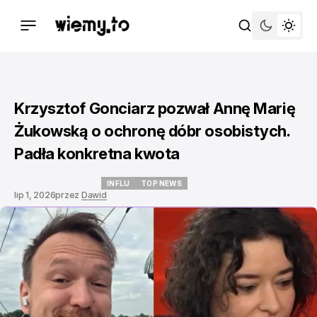
Krzysztof Gonciarz pozwał Annę Marię
Żukowską o ochronę dóbr osobistych.
Padła konkretna kwota
INFLU
TOP NEWS
lip 1, 2026
przez
Dawid