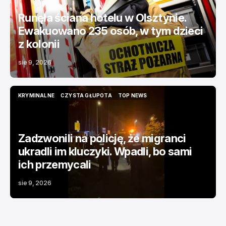
Runęła ściana hotelu w Olsztynie.
Ewakuowano 235 osób, w tym dzieci
z kolonii
sie 9, 2026
KRYMINALNE
CZYSTA GŁUPOTA
TOP NEWS
KRYMINALNE
CZYSTA GŁUPOTA
TOP NEWS
Zadzwonili na policję, że migranci
ukradli im kluczyki. Wpadli, bo sami
ich przemycali
sie 9, 2026