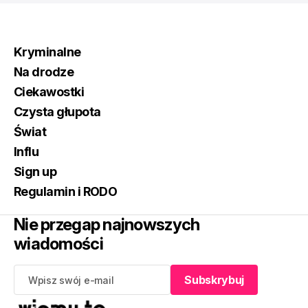
Kryminalne
Na drodze
Ciekawostki
Czysta głupota
Świat
Influ
Sign up
Regulamin i RODO
Nie przegap najnowszych
wiadomości
Subskrybuj
Subskrybuj