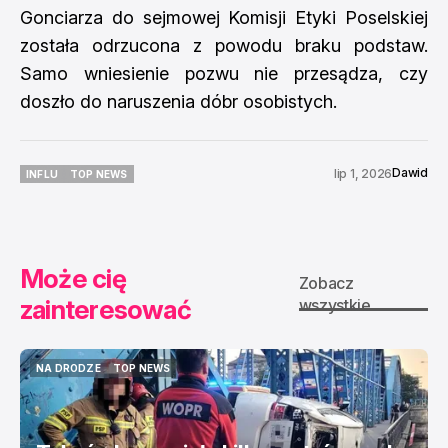
Gonciarza do sejmowej Komisji Etyki Poselskiej
została odrzucona z powodu braku podstaw.
Samo wniesienie pozwu nie przesądza, czy
doszło do naruszenia dóbr osobistych.
Dawid
lip 1, 2026
INFLU
TOP NEWS
INFLU
TOP NEWS
Może cię
Zobacz
zainteresować
wszystkie
NA DRODZE
TOP NEWS
NA DRODZE
TOP NEWS