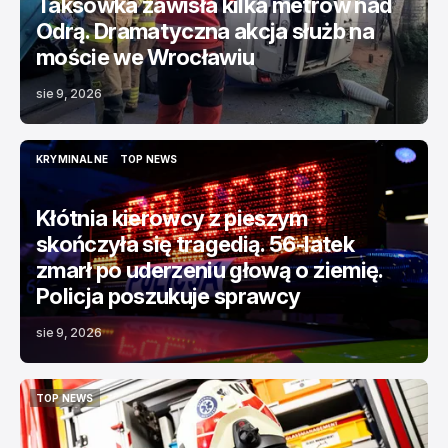
Taksówka zawisła kilka metrów nad
Odrą. Dramatyczna akcja służb na
moście we Wrocławiu
sie 9, 2026
KRYMINALNE
TOP NEWS
KRYMINALNE
TOP NEWS
Kłótnia kierowcy z pieszym
skończyła się tragedią. 56-latek
zmarł po uderzeniu głową o ziemię.
Policja poszukuje sprawcy
sie 9, 2026
TOP NEWS
TOP NEWS