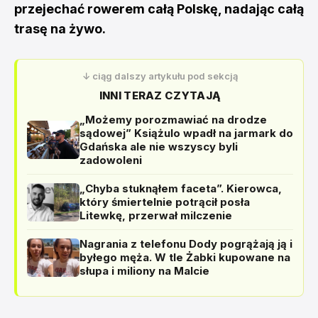
przejechać rowerem całą Polskę, nadając całą
trasę na żywo.
↓ ciąg dalszy artykułu pod sekcją
INNI TERAZ CZYTAJĄ
„Możemy porozmawiać na drodze
sądowej” Książulo wpadł na jarmark do
Gdańska ale nie wszyscy byli
zadowoleni
„Chyba stuknąłem faceta”. Kierowca,
który śmiertelnie potrącił posła
Litewkę, przerwał milczenie
Nagrania z telefonu Dody pogrążają ją i
byłego męża. W tle Żabki kupowane na
słupa i miliony na Malcie