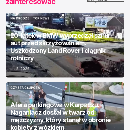
zainteresować
NA DRODZE
TOP NEWS
NA DRODZE
TOP NEWS
20-latek w BMW wyprzedzał sznur
aut przed skrzyżowaniem.
Uszkodzony Land Rover i ciągnik
rolniczy
sie 8, 2026
CZYSTA GŁUPOTA
CZYSTA GŁUPOTA
Afera parkingowa w Karpaczu.
Naganiacz dostał w twarz od
mężczyzny, który stanął w obronie
kobiety z wózkiem