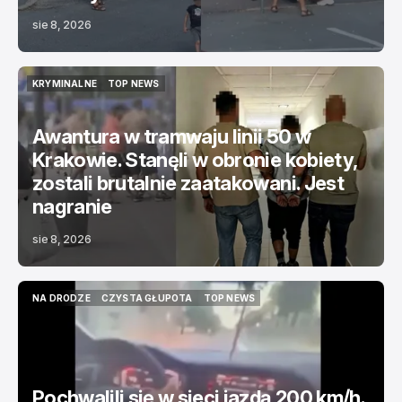
sie 8, 2026
KRYMINALNE
TOP NEWS
KRYMINALNE
TOP NEWS
Awantura w tramwaju linii 50 w
Krakowie. Stanęli w obronie kobiety,
zostali brutalnie zaatakowani. Jest
nagranie
sie 8, 2026
NA DRODZE
CZYSTA GŁUPOTA
TOP NEWS
NA DRODZE
CZYSTA GŁUPOTA
TOP NEWS
Pochwalili się w sieci jazdą 200 km/h.