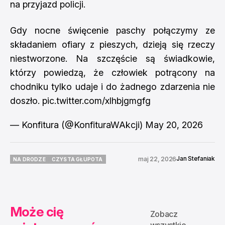
na przyjazd policji.
Gdy nocne święcenie paschy połączymy ze
składaniem ofiary z pieszych, dzieją się rzeczy
niestworzone. Na szczęście są świadkowie,
którzy powiedzą, że człowiek potrącony na
chodniku tylko udaje i do żadnego zdarzenia nie
doszło.
pic.twitter.com/xlhbjgmgfg
— Konfitura (@KonfituraWAkcji)
May 20, 2026
Jan Stefaniak
maj 22, 2026
NA DRODZE
CZYSTA GŁUPOTA
NA DRODZE
CZYSTA GŁUPOTA
Może cię
Zobacz
wszystkie