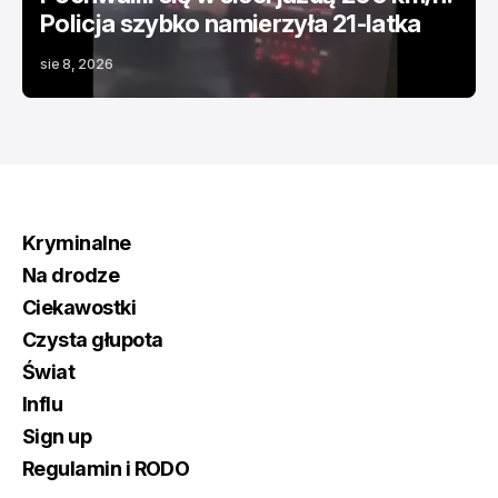
Policja szybko namierzyła 21-latka
sie 8, 2026
Kryminalne
Na drodze
Ciekawostki
Czysta głupota
Świat
Influ
Sign up
Regulamin i RODO