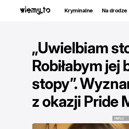
Kryminalne
Na drodze
„Uwielbiam st
Robiłabym jej 
stopy”. Wyzna
z okazji Pride
INFLU