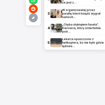
że jest z…
W organizowanej przez
3
parafię loterii ksiądz wygrał
samoch…
„Chyba stuknąłem faceta”.
4
Kierowca, który śmiertelnie
potr…
Lekarza opuszczono z
5
helikoptera, bo nie było gdzie
lądowa…