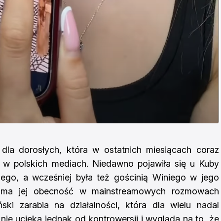
 dla dorosłych, która w ostatnich miesiącach coraz
w polskich mediach. Niedawno pojawiła się u Kuby
iego, a wcześniej była też gościnią Winiego w jego
ama jej obecność w mainstreamowych rozmowach
ski zarabia na działalności, która dla wielu nadal
ie ucieka jednak od kontrowersji i wygląda na to, że