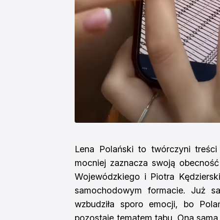
Lena Polański to twórczyni treści
mocniej zaznacza swoją obecność 
Wojewódzkiego i Piotra Kędziersk
samochodowym formacie. Już s
wzbudziła sporo emocji, bo Polań
pozostaje tematem tabu. Ona sama n