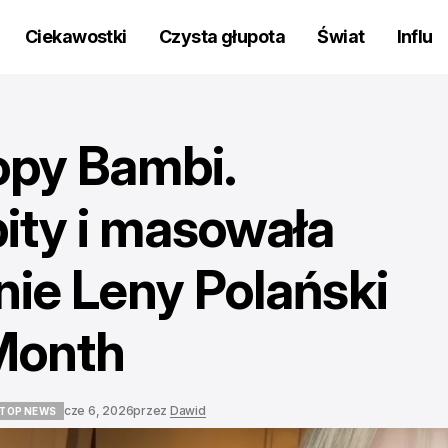
Ciekawostki
Czysta głupota
Świat
Influ
opy Bambi.
bity i masowała
nie Leny Polański
 Month
cze 6, 2026
przez
Dawid
TOP NEWS