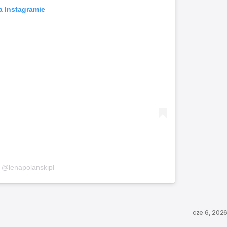
a Instagramie
 @lenapolanskipl
cze 6, 202