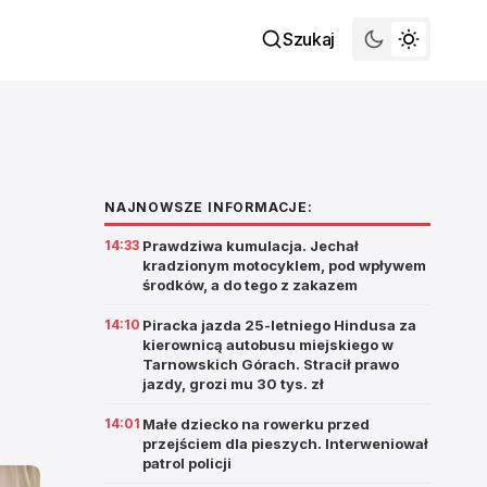
Szukaj
NAJNOWSZE INFORMACJE:
14:33
Prawdziwa kumulacja. Jechał
kradzionym motocyklem, pod wpływem
środków, a do tego z zakazem
14:10
Piracka jazda 25-letniego Hindusa za
kierownicą autobusu miejskiego w
Tarnowskich Górach. Stracił prawo
jazdy, grozi mu 30 tys. zł
14:01
Małe dziecko na rowerku przed
przejściem dla pieszych. Interweniował
patrol policji