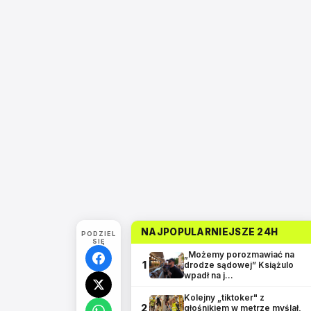
NAJPOPULARNIEJSZE 24H
PODZIEL
SIĘ
„Możemy porozmawiać na
1
drodze sądowej” Książulo
wpadł na j…
Kolejny „tiktoker" z
2
głośnikiem w metrze myślał,