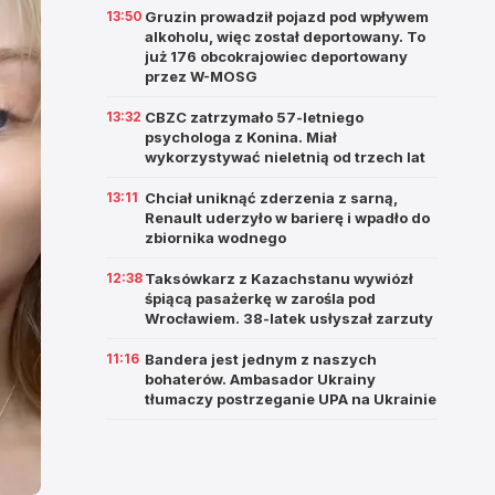
13:50
Gruzin prowadził pojazd pod wpływem
alkoholu, więc został deportowany. To
już 176 obcokrajowiec deportowany
przez W-MOSG
13:32
CBZC zatrzymało 57-letniego
psychologa z Konina. Miał
wykorzystywać nieletnią od trzech lat
13:11
Chciał uniknąć zderzenia z sarną,
Renault uderzyło w barierę i wpadło do
zbiornika wodnego
12:38
Taksówkarz z Kazachstanu wywiózł
śpiącą pasażerkę w zarośla pod
Wrocławiem. 38-latek usłyszał zarzuty
11:16
Bandera jest jednym z naszych
bohaterów. Ambasador Ukrainy
tłumaczy postrzeganie UPA na Ukrainie