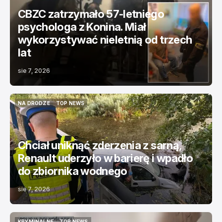
CBZC zatrzymało 57-letniego
psychologa z Konina. Miał
wykorzystywać nieletnią od trzech
lat
sie 7, 2026
NA DRODZE
TOP NEWS
NA DRODZE
TOP NEWS
Chciał uniknąć zderzenia z sarną,
Renault uderzyło w barierę i wpadło
do zbiornika wodnego
sie 7, 2026
KRYMINALNE
TOP NEWS