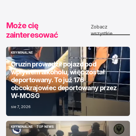
Może cię
Zobacz
zainteresować
wszystkie
KRYMINALNE
KRYMINALNE
Gruzin prowadził pojazd pod
wpływem alkoholu, więc został
deportowany. To już 176
obcokrajowiec deportowany przez
W-MOSG
sie 7, 2026
KRYMINALNE
TOP NEWS
KRYMINALNE
TOP NEWS