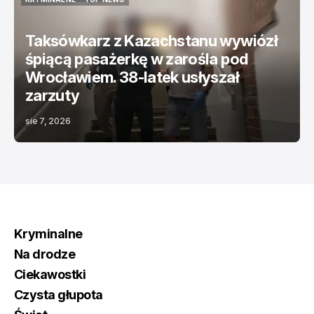
KRYMINALNE
TOP NEWS
Taksówkarz z Kazachstanu wywiózł
śpiącą pasażerkę w zarośla pod
Wrocławiem. 38-latek usłyszał
zarzuty
sie 7, 2026
Kryminalne
Na drodze
Ciekawostki
Czysta głupota