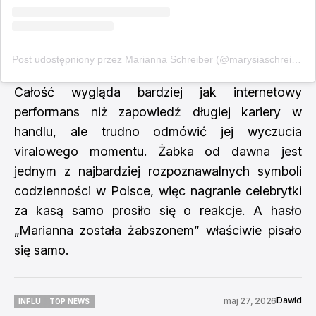
Post udostępniony przez Marianna Schreiber (@marysiaschreiber)
Całość wygląda bardziej jak internetowy
performans niż zapowiedź długiej kariery w
handlu, ale trudno odmówić jej wyczucia
viralowego momentu. Żabka od dawna jest
jednym z najbardziej rozpoznawalnych symboli
codzienności w Polsce, więc nagranie celebrytki
za kasą samo prosiło się o reakcje. A hasło
„Marianna została żabszonem” właściwie pisało
się samo.
Dawid
maj 27, 2026
INFLU
TOP NEWS
INFLU
TOP NEWS