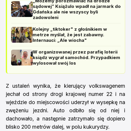
„Możemy porozmawiać na drodze
sądowej” Książulo wpadł na jarmark do
Gdańska ale nie wszyscy byli
zadowoleni
Kolejny „tiktoker" z głośnikiem w
metrze myślał, że jest zabawny.
Internauci: „Ale wiocha"
W organizowanej przez parafię loterii
ksiądz wygrał samochód. Przypadkiem
wylosował swój los
Z ustaleń wynika, że kierujący volkswagenem
jechał od strony drogi krajowej numer 22 i na
wjeździe do miejscowości uderzył w wysepkę na
zwężeniu jezdni. Auto odbiło się od niej i
dachowało, a następnie zatrzymało się dopiero
blisko 200 metrów dalej, w polu kukurydzy.