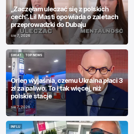
„Zaczęłam uleczać się z polskich
cech”. Lil Masti opowiada o zaletach
przeprowadzki do Dubaju
sie 7, 2026
ŚWIAT
TOP NEWS
ŚWIAT
TOP NEWS
Orlen wyjaśnia, czemu Ukraina płaci 3
zł za paliwo. To i tak więcej, niż
polskie stacje
sie 7, 2026
INFLU
INFLU