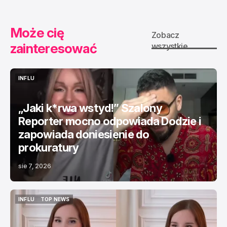
Może cię
Zobacz
zainteresować
wszystkie
INFLU
INFLU
„Jaki k*rwa wstyd!” Szalony
Reporter mocno odpowiada Dodzie i
zapowiada doniesienie do
prokuratury
sie 7, 2026
INFLU
TOP NEWS
INFLU
TOP NEWS