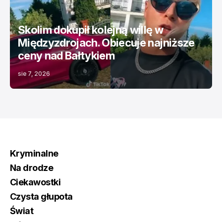
Skolim dokupił kolejną willę w
Międzyzdrojach. Obiecuje najniższe
ceny nad Bałtykiem
sie 7, 2026
Kryminalne
Na drodze
Ciekawostki
Czysta głupota
Świat