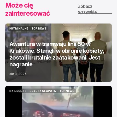
Może cię
Zobacz
zainteresować
wszystkie
KRYMINALNE
TOP NEWS
KRYMINALNE
TOP NEWS
Awantura w tramwaju linii 50 w
Krakowie. Stanęli w obronie kobiety,
zostali brutalnie zaatakowani. Jest
nagranie
sie 8, 2026
NA DRODZE
CZYSTA GŁUPOTA
TOP NEWS
NA DRODZE
CZYSTA GŁUPOTA
TOP NEWS