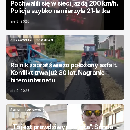
Pochwalili się w sieci jazdą 200 km/h.
Policja szybko namierzyła 21-latka
sie 8, 2026
CIEKAWOSTKI
TOP NEWS
CIEKAWOSTKI
TOP NEWS
Rolnik zaorał świeżo położony asfalt.
Konflikt trwa już 30 lat. Nagranie
hitem internetu
sie 8, 2026
ŚWIAT
TOP NEWS
ŚWIAT
TOP NEWS
„To jest prawdziwy patriota”. Sonda