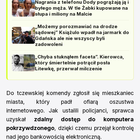
Nagrania z telefonu Dody pogrążają ją i
byłego męża. W tle Żabki kupowane na
słupa i miliony na Malcie
„Możemy porozmawiać na drodze
sądowej” Książulo wpadł na jarmark do
Gdańska ale nie wszyscy byli
zadowoleni
„Chyba stuknąłem faceta”. Kierowca,
który śmiertelnie potrącił posła
Litewkę, przerwał milczenie
Do tczewskiej komendy zgłosił się mieszkaniec
miasta, który padł ofiarą oszustwa
internetowego. Jak ustalili policjanci, sprawca
uzyskał
zdalny dostęp do komputera
pokrzywdzonego
, dzięki czemu przejął kontrolę
nad jego bankowością elektroniczną.