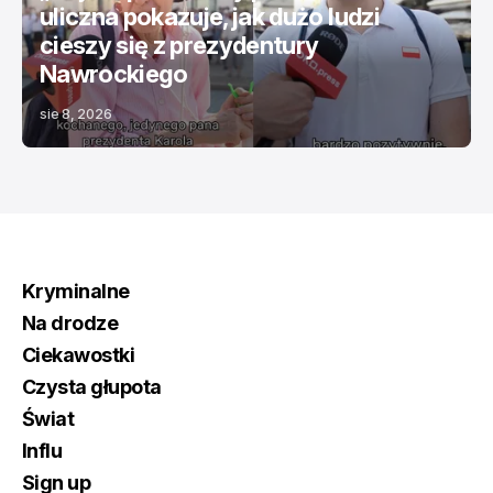
uliczna pokazuje, jak dużo ludzi
cieszy się z prezydentury
Nawrockiego
sie 8, 2026
Kryminalne
Na drodze
Ciekawostki
Czysta głupota
Świat
Influ
Sign up