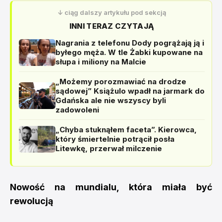
↓ ciąg dalszy artykułu pod sekcją
INNI TERAZ CZYTAJĄ
Nagrania z telefonu Dody pogrążają ją i
byłego męża. W tle Żabki kupowane na
słupa i miliony na Malcie
„Możemy porozmawiać na drodze
sądowej” Książulo wpadł na jarmark do
Gdańska ale nie wszyscy byli
zadowoleni
„Chyba stuknąłem faceta”. Kierowca,
który śmiertelnie potrącił posła
Litewkę, przerwał milczenie
Nowość na mundialu, która miała być
rewolucją