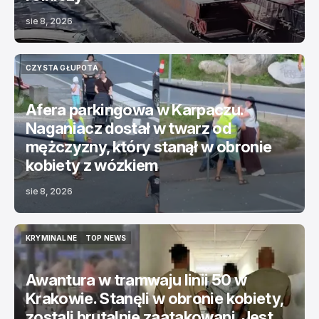
sie 8, 2026
CZYSTA GŁUPOTA
CZYSTA GŁUPOTA
Afera parkingowa w Karpaczu.
Naganiacz dostał w twarz od
mężczyzny, który stanął w obronie
kobiety z wózkiem
sie 8, 2026
KRYMINALNE
TOP NEWS
KRYMINALNE
TOP NEWS
Awantura w tramwaju linii 50 w
Krakowie. Stanęli w obronie kobiety,
zostali brutalnie zaatakowani. Jest