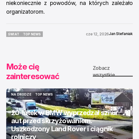
niekoniecznie z powodów, na których zależało
organizatorom.
Jan Stefaniak
cze 12, 2026
ŚWIAT
TOP NEWS
ŚWIAT
TOP NEWS
Może cię
Zobacz
zainteresować
wszystkie
NA DRODZE
TOP NEWS
NA DRODZE
TOP NEWS
20-latek w BMW wyprzedzał sznur
aut przed skrzyżowaniem.
Uszkodzony Land Rover i ciągnik
rolniczy