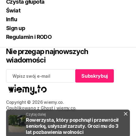
Czysta głupota
Świat
Influ
Sign up
Regulamin i RODO
Nie przegap najnowszych
wiadomości
Subskrybuj
Subskrybuj
Copyright © 2026 wiemy.co.
Opublikowano z
Ghost
i
wiemy.co
.
Czytaj dalej
Rowerzysta, który popchnął i przewrócił
seniorkę, usłyszał zarzuty. Grozi mu do 3
lat pozbawienia wolności