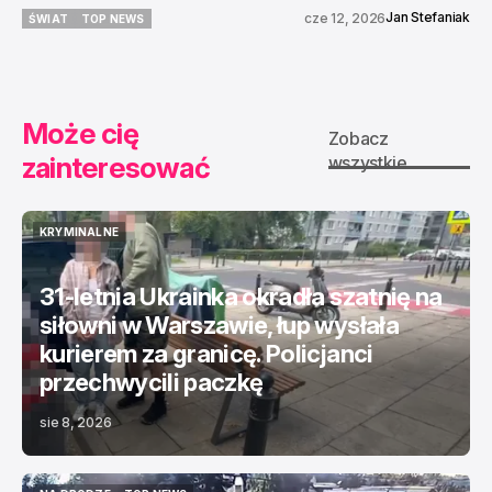
Jan Stefaniak
cze 12, 2026
ŚWIAT
TOP NEWS
ŚWIAT
TOP NEWS
Może cię
Zobacz
zainteresować
wszystkie
KRYMINALNE
KRYMINALNE
31-letnia Ukrainka okradła szatnię na
siłowni w Warszawie, łup wysłała
kurierem za granicę. Policjanci
przechwycili paczkę
sie 8, 2026