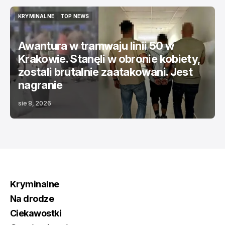
KRYMINALNE
TOP NEWS
KRYMINALNE
TOP NEWS
Awantura w tramwaju linii 50 w
Krakowie. Stanęli w obronie kobiety,
zostali brutalnie zaatakowani. Jest
nagranie
sie 8, 2026
Kryminalne
Na drodze
Ciekawostki