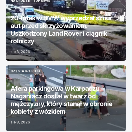
NA DRODZE
TOP NEWS
NA DRODZE
TOP NEWS
20-latek w BMW wyprzedzał sznur
aut przed skrzyżowaniem.
Uszkodzony Land Rover i ciągnik
rolniczy
sie 8, 2026
CZYSTA GŁUPOTA
CZYSTA GŁUPOTA
Afera parkingowa w Karpaczu.
Naganiacz dostał w twarz od
mężczyzny, który stanął w obronie
kobiety z wózkiem
sie 8, 2026