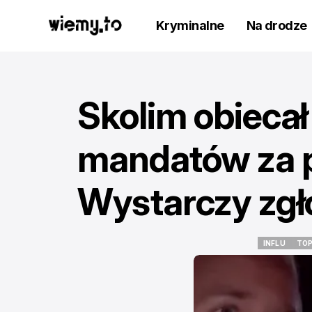
Kryminalne
Na drodze
Skolim obieca
mandatów za 
Wystarczy zgło
INFLU
TOP