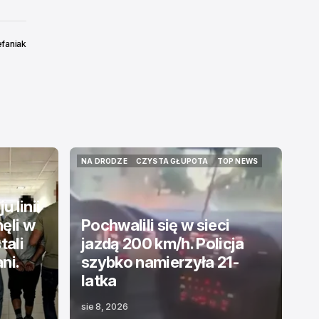
efaniak
NA DRODZE
CZYSTA GŁUPOTA
TOP NEWS
NA DRODZE
CZYSTA GŁUPOTA
TOP NEWS
 linii
ęli w
Pochwalili się w sieci
tali
jazdą 200 km/h. Policja
ni.
szybko namierzyła 21-
latka
sie 8, 2026