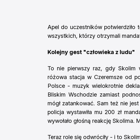
Apel do uczestników potwierdziło
wszystkich, którzy otrzymali mandaty
Kolejny gest "człowieka z ludu"
To nie pierwszy raz, gdy Skolim
różowa stacja w Czeremsze od poc
Polsce - muzyk wielokrotnie dekl
Bliskim Wschodzie zamiast podnos
mógł zatankować. Sam też nie jes
policja wystawiła mu 200 zł manda
wywołało głośną reakcję Skolima. 
Teraz role się odwróciły - i to Skolim