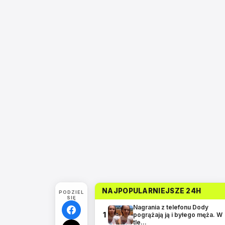
NAJPOPULARNIEJSZE 24H
PODZIEL
SIĘ
Nagrania z telefonu Dody
1
pogrążają ją i byłego męża. W
tle…