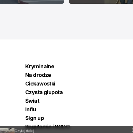
Kryminalne
Na drodze
Ciekawostki
Czysta głupota
Świat
Influ
Sign up
Regulamin i RODO
Czytaj dalej