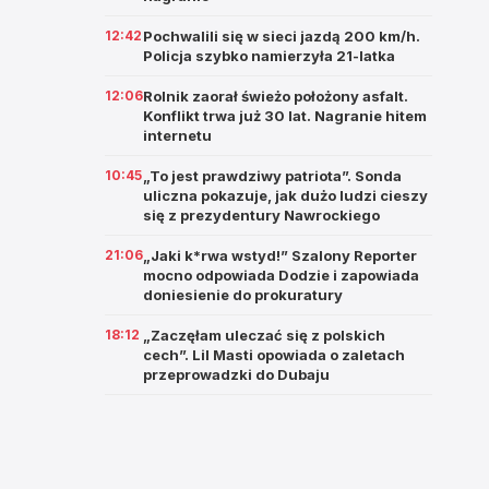
12:42
Pochwalili się w sieci jazdą 200 km/h.
Policja szybko namierzyła 21-latka
12:06
Rolnik zaorał świeżo położony asfalt.
Konflikt trwa już 30 lat. Nagranie hitem
internetu
10:45
„To jest prawdziwy patriota”. Sonda
uliczna pokazuje, jak dużo ludzi cieszy
się z prezydentury Nawrockiego
21:06
„Jaki k*rwa wstyd!” Szalony Reporter
mocno odpowiada Dodzie i zapowiada
doniesienie do prokuratury
18:12
„Zaczęłam uleczać się z polskich
cech”. Lil Masti opowiada o zaletach
przeprowadzki do Dubaju