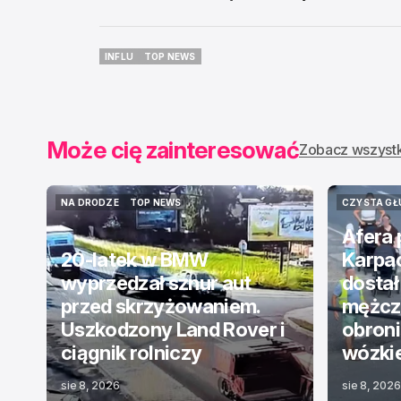
INFLU
TOP NEWS
INFLU
TOP NEWS
Może cię zainteresować
Zobacz wszyst
NA DRODZE
TOP NEWS
CZYSTA GŁ
NA DRODZE
TOP NEWS
CZYSTA GŁ
Afera
20-latek w BMW
Karpa
wyprzedzał sznur aut
dostał
przed skrzyżowaniem.
mężczy
Uszkodzony Land Rover i
obroni
ciągnik rolniczy
wózki
sie 8, 2026
sie 8, 2026