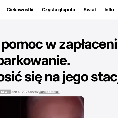
Ciekawostki
Czysta głupota
Świat
Influ
ł pomoc w zapłacen
parkowanie.
sić się na jego stac
cze 4, 2026
przez
Jan Stefaniak
 NEWS