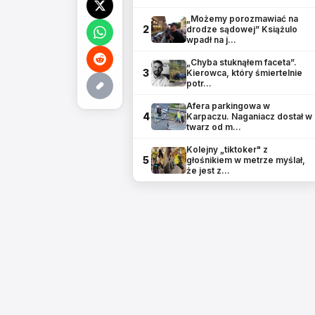
„Możemy porozmawiać na
2
drodze sądowej” Książulo
wpadł na j…
„Chyba stuknąłem faceta”.
3
Kierowca, który śmiertelnie
potr…
Afera parkingowa w
4
Karpaczu. Naganiacz dostał w
twarz od m…
Kolejny „tiktoker" z
5
głośnikiem w metrze myślał,
że jest z…