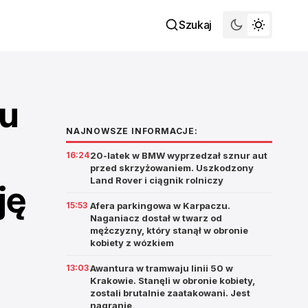
Szukaj
iu
NAJNOWSZE INFORMACJE:
16:24
20-latek w BMW wyprzedzał sznur aut
przed skrzyżowaniem. Uszkodzony
Land Rover i ciągnik rolniczy
ję
15:53
Afera parkingowa w Karpaczu.
Naganiacz dostał w twarz od
mężczyzny, który stanął w obronie
kobiety z wózkiem
13:03
Awantura w tramwaju linii 50 w
Krakowie. Stanęli w obronie kobiety,
zostali brutalnie zaatakowani. Jest
nagranie