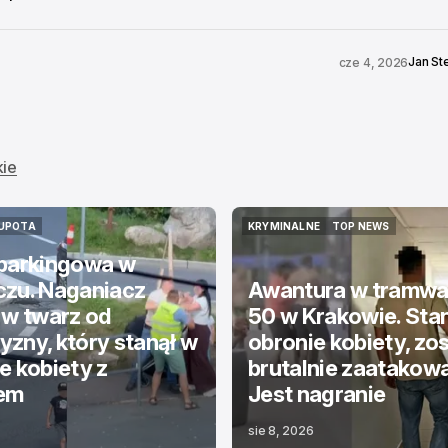
Jan St
cze 4, 2026
kie
UPOTA
KRYMINALNE
TOP NEWS
UPOTA
KRYMINALNE
TOP NEWS
 parkingowa w
czu. Naganiacz
Awantura w tramwaju
 w twarz od
50 w Krakowie. Stan
zny, który stanął w
obronie kobiety, zos
e kobiety z
brutalnie zaatakowa
em
Jest nagranie
sie 8, 2026