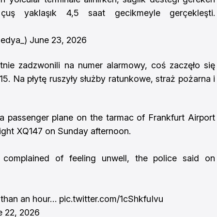
. Uçuş yaklaşık 4,5 saat gecikmeyle gerçekleşti.
medya_)
June 23, 2026
tnie zadzwonili na numer alarmowy, coś zaczęło się
5. Na płytę ruszyły służby ratunkowe, straż pożarna i
a passenger plane on the tarmac of Frankfurt Airport
light XQ147 on Sunday afternoon.
complained of feeling unwell, the police said on
 than an hour…
pic.twitter.com/1cShkfuIvu
e 22, 2026