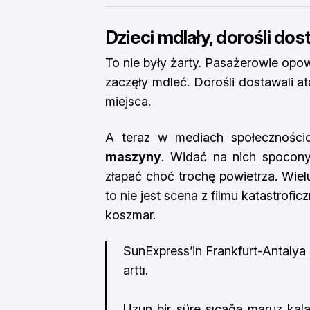
Dzieci mdlały, dorośli dos
To nie były żarty. Pasażerowie opo
zaczęły mdleć. Dorośli dostawali a
miejsca.
A teraz w mediach społeczności
maszyny
. Widać na nich spocony
złapać choć trochę powietrza. Wie
to nie jest scena z filmu katastrofi
koszmar.
SunExpress’in Frankfurt-Antalya 
arttı.
Uzun bir süre sıcağa maruz kalan