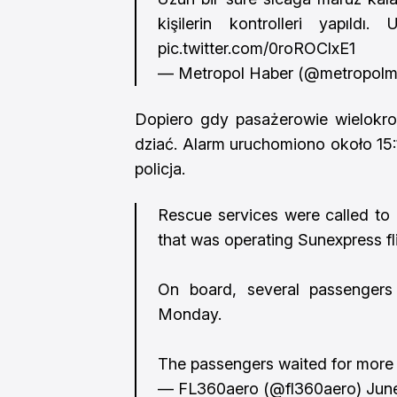
kişilerin kontrolleri yapıldı
pic.twitter.com/0roROClxE1
— Metropol Haber (@metropol
Dopiero gdy pasażerowie wielokro
dziać. Alarm uruchomiono około 15:1
policja.
Rescue services were called to 
that was operating Sunexpress f
On board, several passengers 
Monday.
The passengers waited for more
— FL360aero (@fl360aero)
Jun