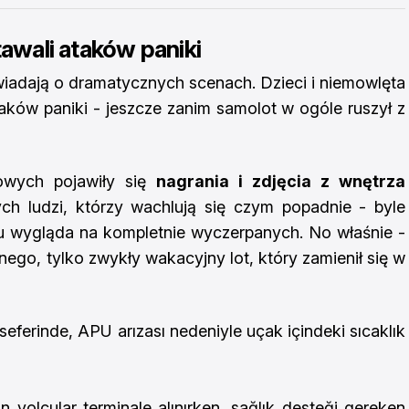
tawali ataków paniki
wiadają o dramatycznych scenach. Dzieci i niemowlęta
taków paniki - jeszcze zanim samolot w ogóle ruszył z
owych pojawiły się
nagrania i zdjęcia z wnętrza
ch ludzi, którzy wachlują się czym popadnie - byle
lu wygląda na kompletnie wyczerpanych. No właśnie -
cznego, tylko zwykły wakacyjny lot, który zamienił się w
seferinde, APU arızası nedeniyle uçak içindeki sıcaklık
 yolcular terminale alınırken, sağlık desteği gereken