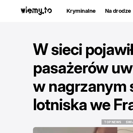
Kryminalne
Na drodze
W sieci pojawi
pasażerów uw
w nagrzanym s
lotniska we Fr
TOP NEWS
ŚWI