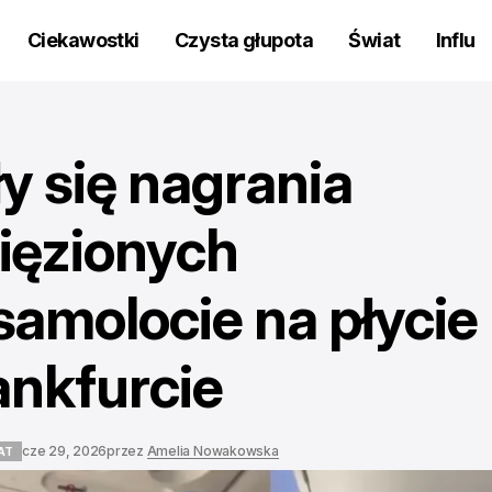
Ciekawostki
Czysta głupota
Świat
Influ
ły się nagrania
ięzionych
amolocie na płycie
ankfurcie
cze 29, 2026
przez
Amelia Nowakowska
AT