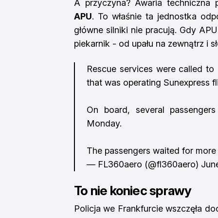
A przyczyna? Awaria techniczna
APU
. To właśnie ta jednostka odp
główne silniki nie pracują. Gdy APU
piekarnik - od upału na zewnątrz i 
Rescue services were called to 
that was operating Sunexpress f
On board, several passengers 
Monday.
The passengers waited for more
— FL360aero (@fl360aero)
Jun
To nie koniec sprawy
Policja we Frankfurcie wszczęła do