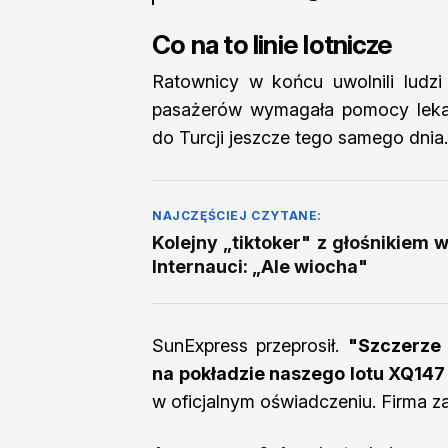
Co na to linie lotnicze
Ratownicy w końcu uwolnili ludzi
pasażerów wymagała pomocy lekar
do Turcji jeszcze tego samego dnia.
NAJCZĘŚCIEJ CZYTANE:
Kolejny „tiktoker" z głośnikiem 
Internauci: „Ale wiocha"
SunExpress przeprosił.
"Szczerze 
na pokładzie naszego lotu XQ147 
w oficjalnym oświadczeniu. Firma z