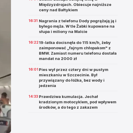
Międzyzdrojach. Obiecuje najniższe
ceny nad Bałtykiem
16:31
Nagrania z telefonu Dody pogrążają ją i
byłego męża. W tle Żabki kupowane na
słupa i miliony na Malcie
16:22
19-latka docisnęła do 115 km/h, żeby
zaimponować „fajnym chłopakom" z
BMW. Zamiast numeru telefonu dostała
mandat na 2000 zł
16:01
Pies wył przez cztery dni w pustym
mieszkaniu w Szczecinie. Był
przywiązany do łóżka, bez wody i
jedzenia
14:33
Prawdziwa kumulacja. Jechał
kradzionym motocyklem, pod wpływem
środków, a do tego z zakazem