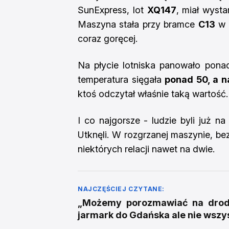
SunExpress, lot
XQ147
, miał wysta
Maszyna stała przy bramce
C13
w 
coraz goręcej.
Na płycie lotniska panowało ponad
temperatura sięgała
ponad 50, a n
ktoś odczytał właśnie taką wartość.
I co najgorsze - ludzie byli już na
Utknęli. W rozgrzanej maszynie, bez
niektórych relacji nawet na dwie.
NAJCZĘŚCIEJ CZYTANE:
„Możemy porozmawiać na drodz
jarmark do Gdańska ale nie wszy