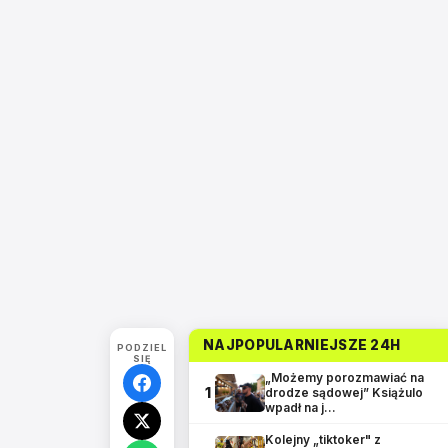
NAJPOPULARNIEJSZE 24H
PODZIEL
SIĘ
„Możemy porozmawiać na
1
drodze sądowej” Książulo
wpadł na j…
Kolejny „tiktoker" z