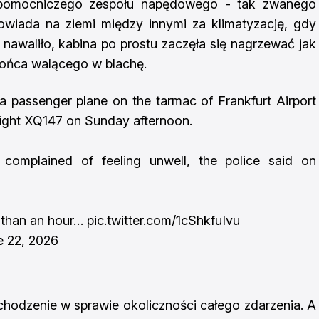
 pomocniczego zespołu napędowego - tak zwanego
owiada na ziemi między innymi za klimatyzację, gdy
 nawaliło, kabina po prostu zaczęła się nagrzewać jak
słońca walącego w blachę.
a passenger plane on the tarmac of Frankfurt Airport
light XQ147 on Sunday afternoon.
complained of feeling unwell, the police said on
 than an hour…
pic.twitter.com/1cShkfuIvu
e 22, 2026
chodzenie w sprawie okoliczności całego zdarzenia. A