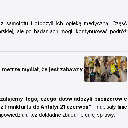
 z samolotu i otoczyli ich opieką medyczną. Część
skiej, ale po badaniach mogli kontynuować podróż
w metrze myślał, że jest zabawny.
żałujemy tego, czego doświadczyli pasażerowie
z Frankfurtu do Antalyi 21 czerwca"
- napisały linie
apowiedziała też dokładne zbadanie całej sprawy.