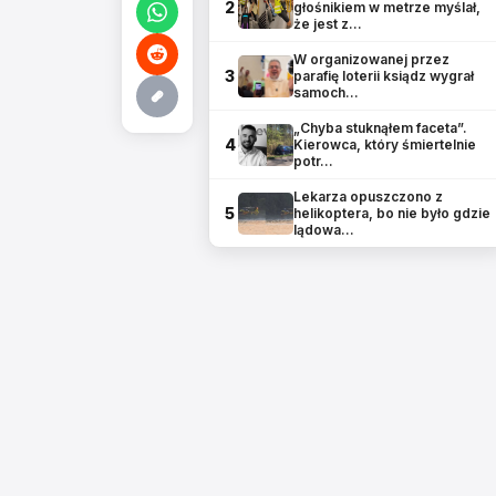
2
głośnikiem w metrze myślał,
że jest z…
W organizowanej przez
3
parafię loterii ksiądz wygrał
samoch…
„Chyba stuknąłem faceta”.
4
Kierowca, który śmiertelnie
potr…
Lekarza opuszczono z
5
helikoptera, bo nie było gdzie
lądowa…