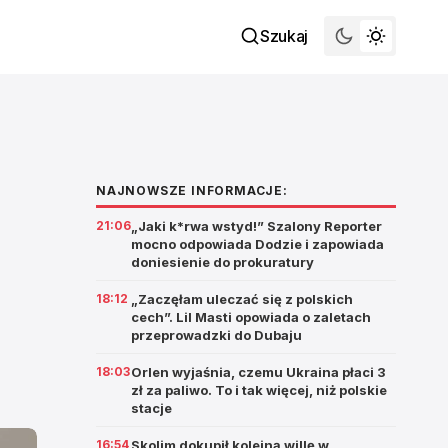
Szukaj
NAJNOWSZE INFORMACJE:
21:06
„Jaki k*rwa wstyd!” Szalony Reporter
mocno odpowiada Dodzie i zapowiada
doniesienie do prokuratury
18:12
„Zaczęłam uleczać się z polskich
cech”. Lil Masti opowiada o zaletach
przeprowadzki do Dubaju
18:03
Orlen wyjaśnia, czemu Ukraina płaci 3
zł za paliwo. To i tak więcej, niż polskie
stacje
16:54
Skolim dokupił kolejną willę w