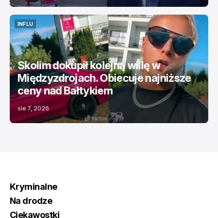
INFLU
INFLU
Skolim dokupił kolejną willę w
Międzyzdrojach. Obiecuje najniższe
ceny nad Bałtykiem
sie 7, 2026
Kryminalne
Na drodze
Ciekawostki