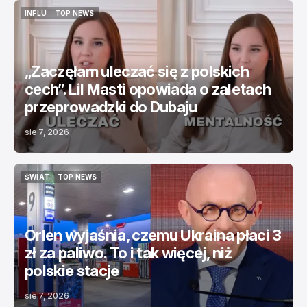
INFLU
TOP NEWS
INFLU
TOP NEWS
„Zaczęłam uleczać się z polskich
cech”. Lil Masti opowiada o zaletach
przeprowadzki do Dubaju
sie 7, 2026
ŚWIAT
TOP NEWS
ŚWIAT
TOP NEWS
Orlen wyjaśnia, czemu Ukraina płaci 3
zł za paliwo. To i tak więcej, niż
polskie stacje
sie 7, 2026