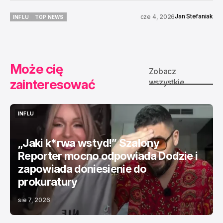
Jan Stefaniak
cze 4, 2026
INFLU
TOP NEWS
INFLU
TOP NEWS
Może cię
Zobacz
zainteresować
wszystkie
INFLU
INFLU
„Jaki k*rwa wstyd!” Szalony
Reporter mocno odpowiada Dodzie i
zapowiada doniesienie do
prokuratury
sie 7, 2026