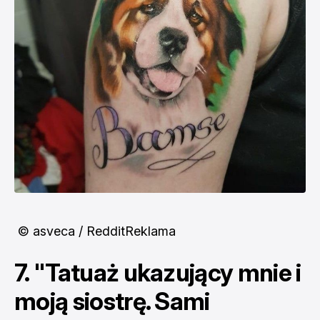
© asveca / RedditReklama
7. "Tatuaż ukazujący mnie i
moją siostrę. Sami