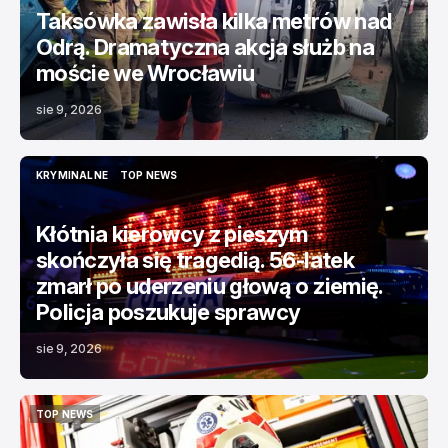
Taksówka zawisła kilka metrów nad
Odrą. Dramatyczna akcja służb na
moście we Wrocławiu
sie 9, 2026
KRYMINALNE
TOP NEWS
KRYMINALNE
TOP NEWS
Kłótnia kierowcy z pieszym
skończyła się tragedią. 56-latek
zmarł po uderzeniu głową o ziemię.
Policja poszukuje sprawcy
sie 9, 2026
TOP NEWS
TOP NEWS