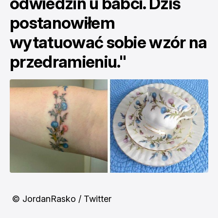
odwiedzin u babci. Dziś
postanowiłem
wytatuować sobie wzór na
przedramieniu."
© JordanRasko / Twitter