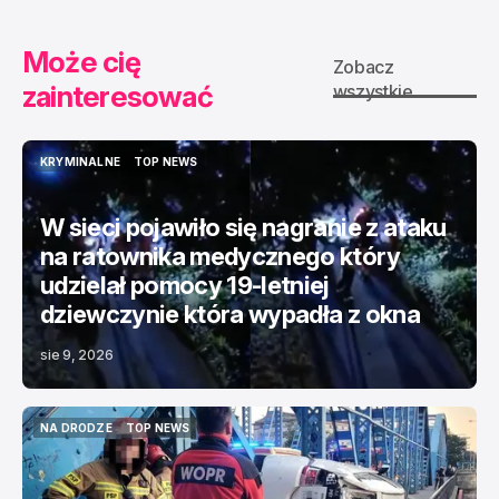
Może cię
Zobacz
zainteresować
wszystkie
KRYMINALNE
TOP NEWS
KRYMINALNE
TOP NEWS
W sieci pojawiło się nagranie z ataku
na ratownika medycznego który
udzielał pomocy 19-letniej
dziewczynie która wypadła z okna
sie 9, 2026
NA DRODZE
TOP NEWS
NA DRODZE
TOP NEWS