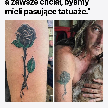
a zawsze chciał, byśmy
mieli pasujące tatuaże."