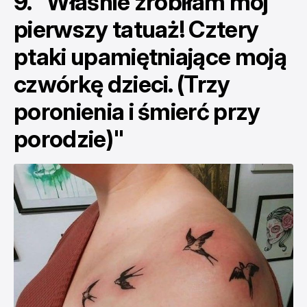
9. "Właśnie zrobiłam mój
pierwszy tatuaż! Cztery
ptaki upamiętniające moją
czwórkę dzieci. (Trzy
poronienia i śmierć przy
porodzie)"