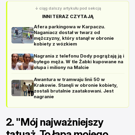
↓ ciąg dalszy artykułu pod sekcją
INNI TERAZ CZYTAJĄ
Afera parkingowa w Karpaczu.
Naganiacz dostał w twarz od
mężczyzny, który stanął w obronie
kobiety z wózkiem
Nagrania z telefonu Dody pogrążają ją i
byłego męża. W tle Żabki kupowane na
słupa i miliony na Malcie
Awantura w tramwaju linii 50 w
Krakowie. Stanęli w obronie kobiety,
zostali brutalnie zaatakowani. Jest
nagranie
2. "Mój najważniejszy
tatuaż. To łapa mojego