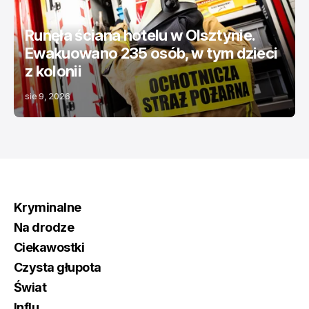
Runęła ściana hotelu w Olsztynie.
Ewakuowano 235 osób, w tym dzieci
z kolonii
sie 9, 2026
Kryminalne
Na drodze
Ciekawostki
Czysta głupota
Świat
Influ