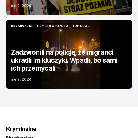
sie 9, 2026
KRYMINALNE
CZYSTA GŁUPOTA
TOP NEWS
KRYMINALNE
CZYSTA GŁUPOTA
TOP NEWS
Zadzwonili na policję, że migranci
ukradli im kluczyki. Wpadli, bo sami
ich przemycali
sie 9, 2026
Kryminalne
Na drodze