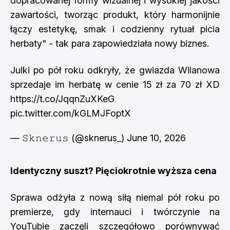
dopracowanej formy wizualnej i wysokiej jakości
zawartości, tworząc produkt, który harmonijnie
łączy estetykę, smak i codzienny rytuał picia
herbaty" - tak para zapowiedziała nowy biznes.
Julki po pół roku odkryły, że gwiazda Wilanowa
sprzedaje im herbatę w cenie 15 zł za 70 zł XD
https://t.co/JqqnZuXKeG
pic.twitter.com/kGLMJFoptX
— 𝚂𝚔𝚗𝚎𝚛𝚞𝚜 (@sknerus_)
June 10, 2026
Identyczny suszt? Pięciokrotnie wyższa cena
Sprawa odżyła z nową siłą niemal pół roku po
premierze, gdy internauci i twórczynie na
YouTubie zaczęli szczegółowo porównywać