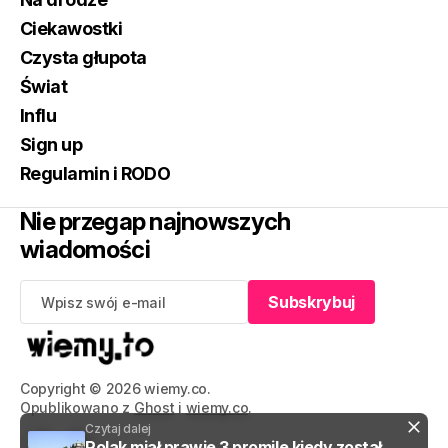
Ciekawostki
Czysta głupota
Świat
Influ
Sign up
Regulamin i RODO
Nie przegap najnowszych
wiadomości
Subskrybuj
Subskrybuj
Copyright © 2026 wiemy.co.
Opublikowano z
Ghost
i
wiemy.co
.
Czytaj dalej
Polak miał prawie 3 promile kiedy został