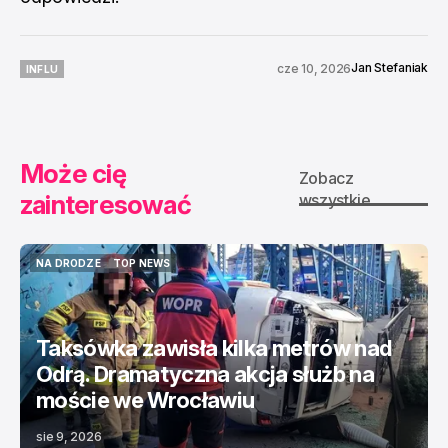
Jan Stefaniak
cze 10, 2026
INFLU
INFLU
Może cię
Zobacz
zainteresować
wszystkie
NA DRODZE
TOP NEWS
NA DRODZE
TOP NEWS
Taksówka zawisła kilka metrów nad
Odrą. Dramatyczna akcja służb na
moście we Wrocławiu
sie 9, 2026