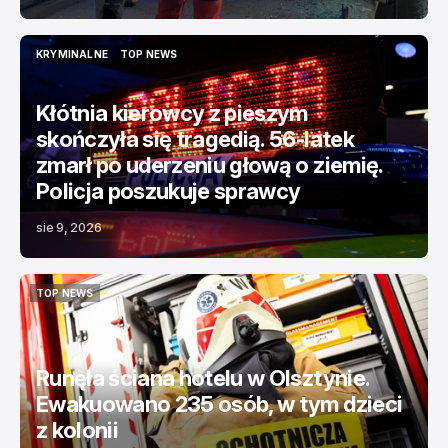
KRYMINALNE
TOP NEWS
KRYMINALNE
TOP NEWS
Kłótnia kierowcy z pieszym
skończyła się tragedią. 56-latek
zmarł po uderzeniu głową o ziemię.
Policja poszukuje sprawcy
sie 9, 2026
TOP NEWS
TOP NEWS
Runęła ściana hotelu w Olsztynie.
Ewakuowano 235 osób, w tym dzieci
z kolonii