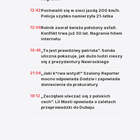
12:42
Pochwalili się w sieci jazdą 200 km/h.
Policja szybko namierzyła 21-latka
12:06
Rolnik zaorał świeżo położony asfalt.
Konflikt trwa już 30 lat. Nagranie hitem
internetu
10:45
„To jest prawdziwy patriota”. Sonda
uliczna pokazuje, jak dużo ludzi cieszy
się z prezydentury Nawrockiego
21:06
„Jaki k*rwa wstyd!” Szalony Reporter
mocno odpowiada Dodzie i zapowiada
doniesienie do prokuratury
18:12
„Zaczęłam uleczać się z polskich
cech”. Lil Masti opowiada o zaletach
przeprowadzki do Dubaju