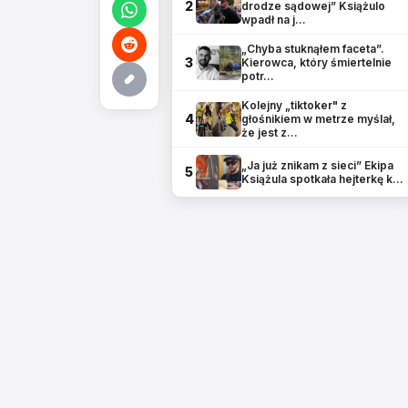
2
drodze sądowej” Książulo
wpadł na j…
„Chyba stuknąłem faceta”.
3
Kierowca, który śmiertelnie
potr…
Kolejny „tiktoker" z
4
głośnikiem w metrze myślał,
że jest z…
„Ja już znikam z sieci” Ekipa
5
Książula spotkała hejterkę k…