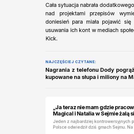
Cała sytuacja nabrała dodatkoweg
nad projektami przepisów wymie
doniesień para miała pojawić się
usuwania ich kont w mediach społe
Kick.
NAJCZĘŚCIEJ CZYTANE:
Nagrania z telefonu Dody pogrąża
kupowane na słupa i miliony na M
„Ja teraz nie mam gdzie pracowa
Magical i Natalia w Sejmie żalą s
Jeden z najbardziej kontrowersyjnych
Polsce odwiedził dziś gmach Sejmu. Na
parlamentu pojawiły się nagrania, po kt