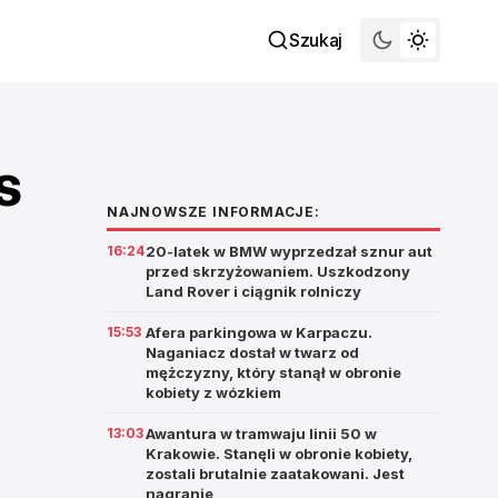
Szukaj
s
NAJNOWSZE INFORMACJE:
16:24
20-latek w BMW wyprzedzał sznur aut
przed skrzyżowaniem. Uszkodzony
Land Rover i ciągnik rolniczy
15:53
Afera parkingowa w Karpaczu.
Naganiacz dostał w twarz od
mężczyzny, który stanął w obronie
kobiety z wózkiem
13:03
Awantura w tramwaju linii 50 w
Krakowie. Stanęli w obronie kobiety,
zostali brutalnie zaatakowani. Jest
nagranie