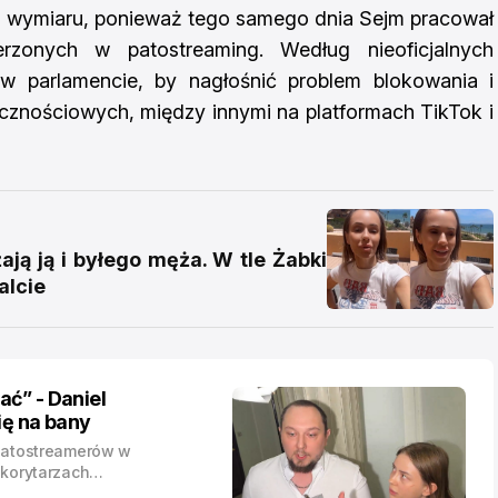
o wymiaru, ponieważ tego samego dnia Sejm pracował
rzonych w patostreaming. Według nieoficjalnych
 w parlamencie, by nagłośnić problem blokowania i
cznościowych, między innymi na platformach TikTok i
ją ją i byłego męża. W tle Żabki
alcie
ć” - Daniel
ię na bany
 patostreamerów w
 korytarzach
órych w sieci zawrzało.