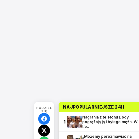
NAJPOPULARNIEJSZE 24H
PODZIEL
SIĘ
Nagrania z telefonu Dody
1
pogrążają ją i byłego męża. W
tle…
„Możemy porozmawiać na