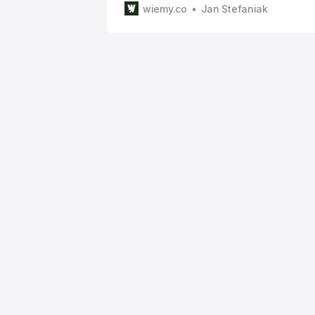
wiemy.co
Jan Stefaniak
Mejza zaprasza Magicala do Sejmu Dani
partnerka Natalia zjawili się 10 czerwc
towarzystwie posła PiS Łukasza Mejzy. 
czasie