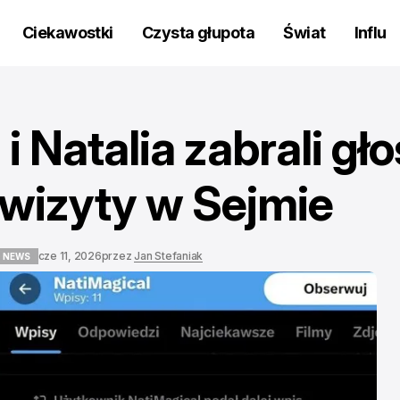
Ciekawostki
Czysta głupota
Świat
Influ
i Natalia zabrali gło
 wizyty w Sejmie
cze 11, 2026
przez
Jan Stefaniak
 NEWS