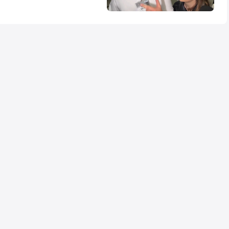
el Magical i jego
a w Sejmie w
Wizyta zbiegła się w