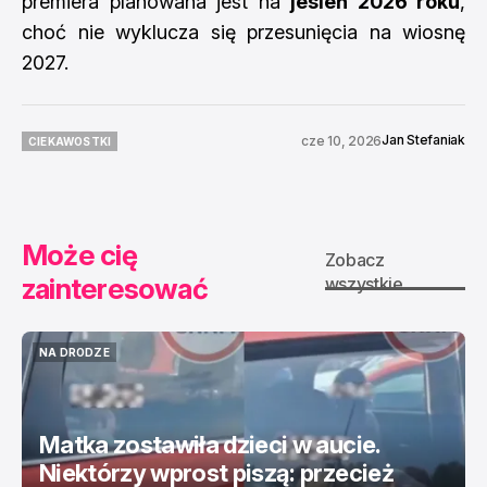
premiera planowana jest na
jesień 2026 roku
,
choć nie wyklucza się przesunięcia na wiosnę
2027.
Jan Stefaniak
cze 10, 2026
CIEKAWOSTKI
CIEKAWOSTKI
Może cię
Zobacz
zainteresować
wszystkie
NA DRODZE
NA DRODZE
Matka zostawiła dzieci w aucie.
Niektórzy wprost piszą: przecież