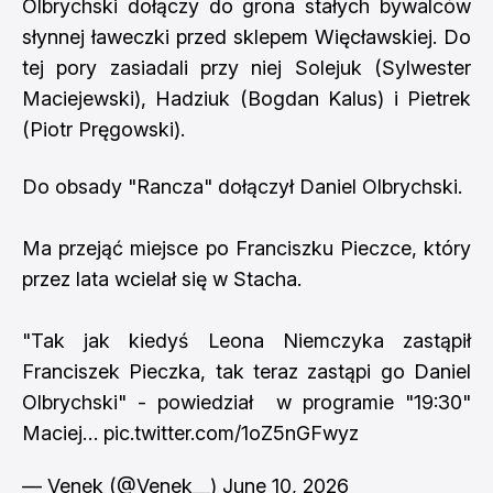
Olbrychski dołączy do grona stałych bywalców
słynnej ławeczki przed sklepem Więcławskiej. Do
tej pory zasiadali przy niej Solejuk (Sylwester
Maciejewski), Hadziuk (Bogdan Kalus) i Pietrek
(Piotr Pręgowski).
Do obsady "Rancza" dołączył Daniel Olbrychski.
Ma przejąć miejsce po Franciszku Pieczce, który
przez lata wcielał się w Stacha.
"Tak jak kiedyś Leona Niemczyka zastąpił
Franciszek Pieczka, tak teraz zastąpi go Daniel
Olbrychski" - powiedział w programie "19:30"
Maciej…
pic.twitter.com/1oZ5nGFwyz
— Venek (@Venek__)
June 10, 2026