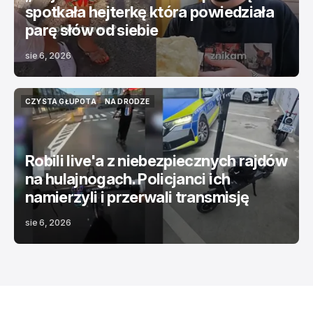
spotkała hejterkę która powiedziała
parę słów od siebie
sie 6, 2026
CZYSTA GŁUPOTA
NA DRODZE
CZYSTA GŁUPOTA
NA DRODZE
Robili live'a z niebezpiecznych rajdów
na hulajnogach. Policjanci ich
namierzyli i przerwali transmisję
sie 6, 2026