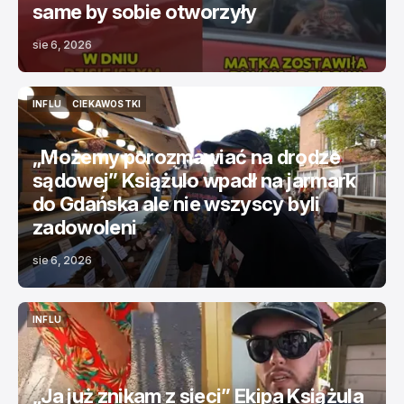
same by sobie otworzyły
sie 6, 2026
INFLU
CIEKAWOSTKI
INFLU
CIEKAWOSTKI
„Możemy porozmawiać na drodze
sądowej” Książulo wpadł na jarmark
do Gdańska ale nie wszyscy byli
zadowoleni
sie 6, 2026
INFLU
INFLU
„Ja już znikam z sieci” Ekipa Książula