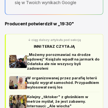
się w Twoich wynikach Google
Producent potwierdził w „19:30"
↓ ciąg dalszy artykułu pod sekcją
INNI TERAZ CZYTAJĄ
„Możemy porozmawiać na drodze
sądowej” Książulo wpadł na jarmark do
Gdańska ale nie wszyscy byli
zadowoleni
W organizowanej przez parafię loterii
ksiądz wygrał samochód. Przypadkiem
wylosował swój los
Kolejny „tiktoker" z głośnikiem w
metrze myślał, że jest zabawny.
Internauci: „Ale wiocha"