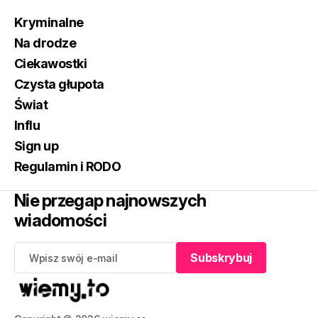
Kryminalne
Na drodze
Ciekawostki
Czysta głupota
Świat
Influ
Sign up
Regulamin i RODO
Nie przegap najnowszych
wiadomości
Subskrybuj
Subskrybuj