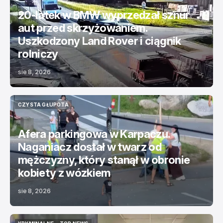
20-latek w BMW wyprzedzał sznur
aut przed skrzyżowaniem.
Uszkodzony Land Rover i ciągnik
rolniczy
sie 8, 2026
CZYSTA GŁUPOTA
CZYSTA GŁUPOTA
Afera parkingowa w Karpaczu.
Naganiacz dostał w twarz od
mężczyzny, który stanął w obronie
kobiety z wózkiem
sie 8, 2026