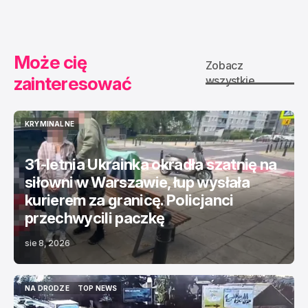
INFLU
TOP NEWS
Może cię
Zobacz
zainteresować
wszystkie
KRYMINALNE
KRYMINALNE
31-letnia Ukrainka okradła szatnię na
siłowni w Warszawie, łup wysłała
kurierem za granicę. Policjanci
przechwycili paczkę
sie 8, 2026
NA DRODZE
TOP NEWS
NA DRODZE
TOP NEWS