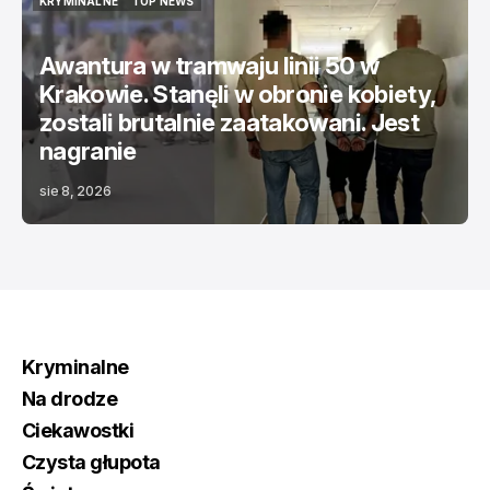
KRYMINALNE
TOP NEWS
KRYMINALNE
TOP NEWS
Awantura w tramwaju linii 50 w
Krakowie. Stanęli w obronie kobiety,
zostali brutalnie zaatakowani. Jest
nagranie
sie 8, 2026
Kryminalne
Na drodze
Ciekawostki
Czysta głupota