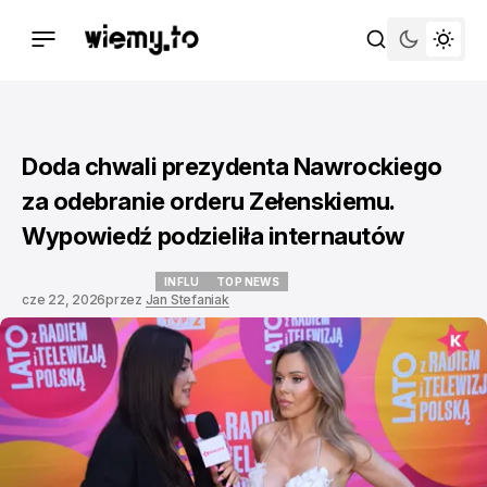
Doda chwali prezydenta Nawrockiego
za odebranie orderu Zełenskiemu.
Wypowiedź podzieliła internautów
INFLU
TOP NEWS
cze 22, 2026
przez
Jan Stefaniak