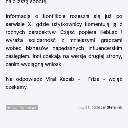
najbliższą sobotę.
Informacja o konflikcie rozeszła się już po
serwisie X, gdzie użytkownicy komentują ją z
różnych perspektyw. Część popiera KebLab i
wyraża solidarność z mniejszymi graczami
wobec biznesów napędzanych influencerskim
zasięgiem. Inni czekają na wersję drugiej strony,
zanim wyciągną wnioski.
Na odpowiedź Viral Kebab - i Friza - wciąż
czekamy.
Jan Stefaniak
maj 28, 2026
INFLU
TOP NEWS
INFLU
TOP NEWS