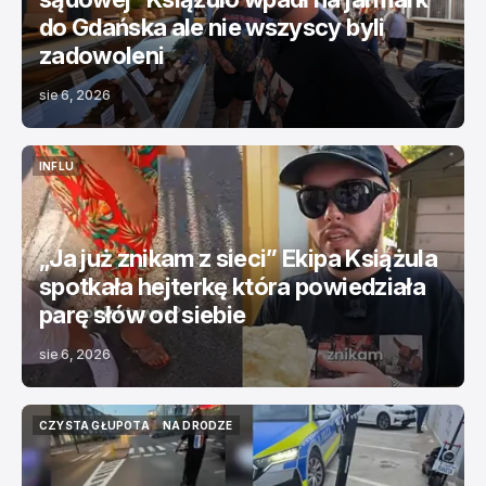
do Gdańska ale nie wszyscy byli
zadowoleni
sie 6, 2026
INFLU
INFLU
„Ja już znikam z sieci” Ekipa Książula
spotkała hejterkę która powiedziała
parę słów od siebie
sie 6, 2026
CZYSTA GŁUPOTA
NA DRODZE
CZYSTA GŁUPOTA
NA DRODZE