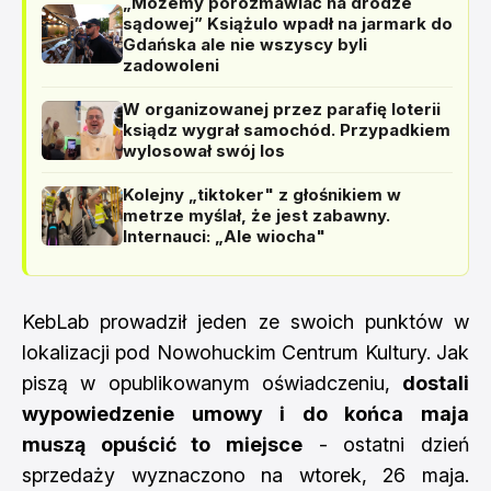
„Możemy porozmawiać na drodze
sądowej” Książulo wpadł na jarmark do
Gdańska ale nie wszyscy byli
zadowoleni
W organizowanej przez parafię loterii
ksiądz wygrał samochód. Przypadkiem
wylosował swój los
Kolejny „tiktoker" z głośnikiem w
metrze myślał, że jest zabawny.
Internauci: „Ale wiocha"
KebLab prowadził jeden ze swoich punktów w
lokalizacji pod Nowohuckim Centrum Kultury. Jak
piszą w opublikowanym oświadczeniu,
dostali
wypowiedzenie umowy i do końca maja
muszą opuścić to miejsce
- ostatni dzień
sprzedaży wyznaczono na wtorek, 26 maja.