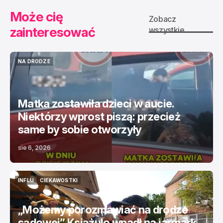
Może cię
Zobacz
zainteresować
wszystkie
NA DRODZE
NA DRODZE
Matka zostawiła dzieci w aucie.
Niektórzy wprost piszą: przecież
same by sobie otworzyły
sie 6, 2026
INFLU
CIEKAWOSTKI
INFLU
CIEKAWOSTKI
„Możemy porozmawiać na drodze
sądowej” Książulo wpadł na jarmark