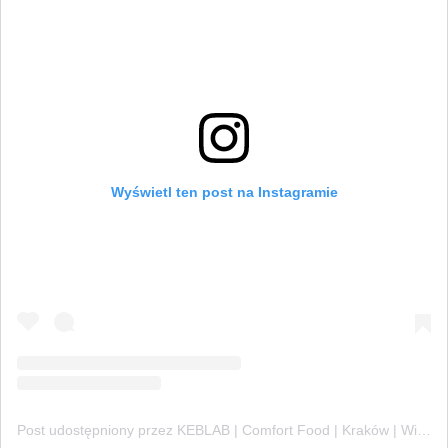
Wyświetl ten post na Instagramie
Post udostępniony przez KEBLAB | Comfort Food | Kraków | Wieliczka | Bochnia (@keb_lab)