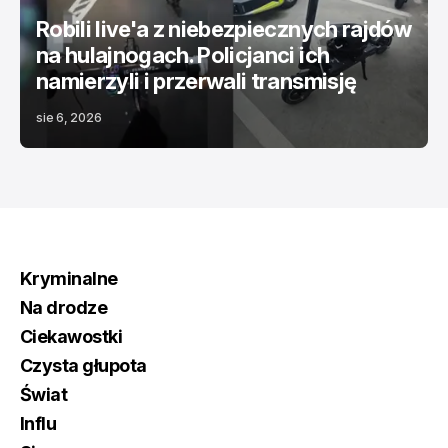
Robili live'a z niebezpiecznych rajdów
na hulajnogach. Policjanci ich
namierzyli i przerwali transmisję
sie 6, 2026
Kryminalne
Na drodze
Ciekawostki
Czysta głupota
Świat
Influ