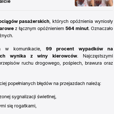
alcie
ociągów pasażerskich
, których opóźnienia wyniosły
warowe
z łącznym opóźnieniem
564 minut
. Oznaczało
óżnych.
ych w komunikacie,
99 procent wypadków na
wych wynika z winy kierowców
. Najczęstszymi
 przepisów ruchu drogowego, pośpiech, brawura oraz
ciej popełnianych błędów na przejazdach należą:
nej sygnalizacji świetlnej,
mi się rogatkami,