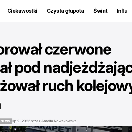
Ciekawostki
Czysta głupota
Świat
Influ
orował czerwone
hał pod nadjeżdżają
iżował ruch kolejow
n
lip 2, 2026
przez
Amelia Nowakowska
 NEWS