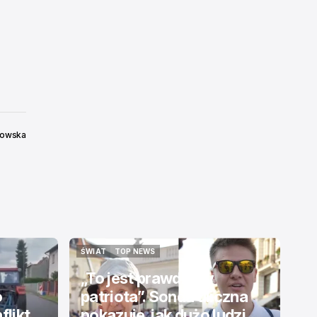
kowska
ŚWIAT
TOP NEWS
ŚWIAT
TOP NEWS
„To jest prawdziwy
o
patriota”. Sonda uliczna
flikt
pokazuje, jak dużo ludzi