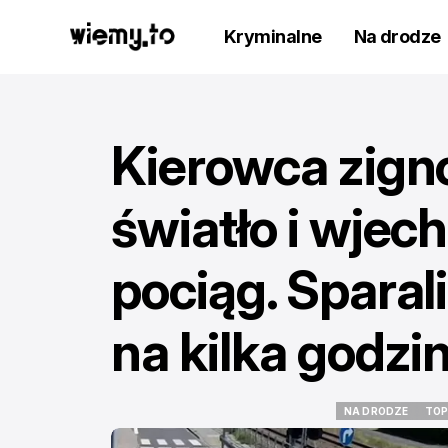
Kryminalne
Na drodze
Kierowca zign
światło i wjec
pociąg. Sparal
na kilka godzi
NA DRODZE
TOP