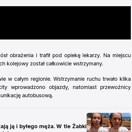
ł obrażenia i trafił pod opiekę lekarzy. Na miejscu
ch kolejowy został całkowicie wstrzymany.
ie w całym regionie. Wstrzymanie ruchu trwało kilka
city wprowadzono objazdy, natomiast przewoźnicy
munikację autobusową.
ją ją i byłego męża. W tle Żabki