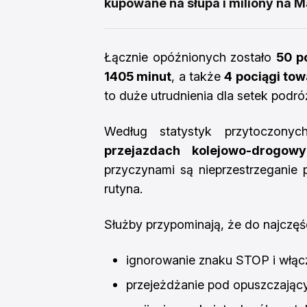
kupowane na słupa i miliony na M
Łącznie opóźnionych zostało
50 p
1405 minut
, a także
4 pociągi to
to duże utrudnienia dla setek podr
Według statystyk przytoczon
przejazdach kolejowo-drogo
przyczynami są nieprzestrzeganie
rutyna.
Służby przypominają, że do najczęś
ignorowanie znaku STOP i włączo
przejeżdżanie pod opuszczający