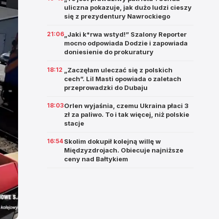
uliczna pokazuje, jak dużo ludzi cieszy
się z prezydentury Nawrockiego
21:06
„Jaki k*rwa wstyd!” Szalony Reporter
mocno odpowiada Dodzie i zapowiada
doniesienie do prokuratury
18:12
„Zaczęłam uleczać się z polskich
cech”. Lil Masti opowiada o zaletach
przeprowadzki do Dubaju
18:03
Orlen wyjaśnia, czemu Ukraina płaci 3
zł za paliwo. To i tak więcej, niż polskie
stacje
16:54
Skolim dokupił kolejną willę w
Międzyzdrojach. Obiecuje najniższe
ceny nad Bałtykiem