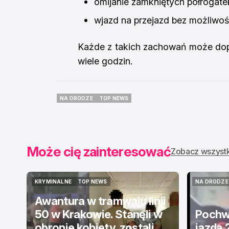
omijanie zamkniętych półrogate
wjazd na przejazd bez możliwoś
Każde z takich zachowań może dopr
wiele godzin.
NA DRODZE
TOP NEWS
NA DRODZE
TOP NEWS
Może cię zainteresować
Zobacz wszyst
KRYMINALNE
TOP NEWS
NA DRODZE
KRYMINALNE
TOP NEWS
NA DRODZE
Awantura w tramwaju linii
50 w Krakowie. Stanęli w
Pochwa
obronie kobiety, zostali
jazdą 