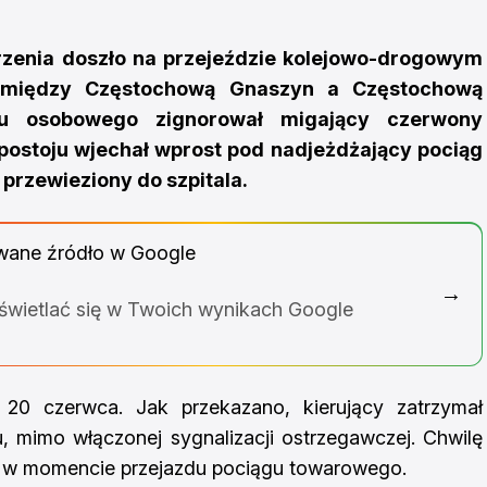
zenia doszło na przejeździe kolejowo-drogowym
omiędzy Częstochową Gnaszyn a Częstochową
u osobowego zignorował migający czerwony
i postoju wjechał wprost pod nadjeżdżający pociąg
przewieziony do szpitala.
wane źródło w Google
→
yświetlać się w Twoich wynikach Google
20 czerwca. Jak przekazano, kierujący zatrzymał
 mimo włączonej sygnalizacji ostrzegawczej. Chwilę
rach w momencie przejazdu pociągu towarowego.