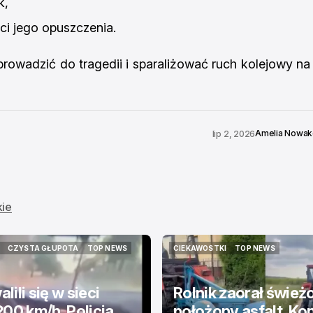
k,
ci jego opuszczenia.
owadzić do tragedii i sparaliżować ruch kolejowy na
Amelia Nowa
lip 2, 2026
kie
CZYSTA GŁUPOTA
TOP NEWS
CIEKAWOSTKI
TOP NEWS
CZYSTA GŁUPOTA
TOP NEWS
CIEKAWOSTKI
TOP NEWS
lili się w sieci
Rolnik zaorał śwież
200 km/h. Policja
położony asfalt. Kon