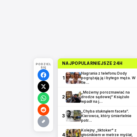
NAJPOPULARNIEJSZE 24H
PODZIEL
SIĘ
Nagrania z telefonu Dody
1
pogrążają ją i byłego męża. W
tle…
„Możemy porozmawiać na
2
drodze sądowej” Książulo
wpadł na j…
„Chyba stuknąłem faceta”.
3
Kierowca, który śmiertelnie
potr…
Kolejny „tiktoker" z
4
głośnikiem w metrze myślał,