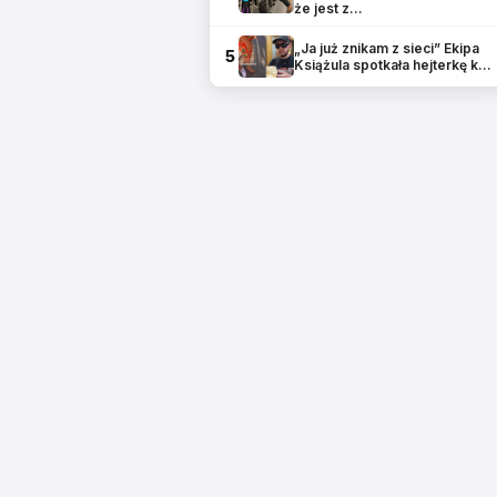
że jest z…
„Ja już znikam z sieci” Ekipa
5
Książula spotkała hejterkę k…