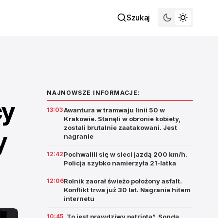
Szukaj
NAJNOWSZE INFORMACJE:
cy
13:03
Awantura w tramwaju linii 50 w
Krakowie. Stanęli w obronie kobiety,
zostali brutalnie zaatakowani. Jest
y
nagranie
12:42
Pochwalili się w sieci jazdą 200 km/h.
Policja szybko namierzyła 21-latka
12:06
Rolnik zaorał świeżo położony asfalt.
Konflikt trwa już 30 lat. Nagranie hitem
internetu
10:45
„To jest prawdziwy patriota”. Sonda