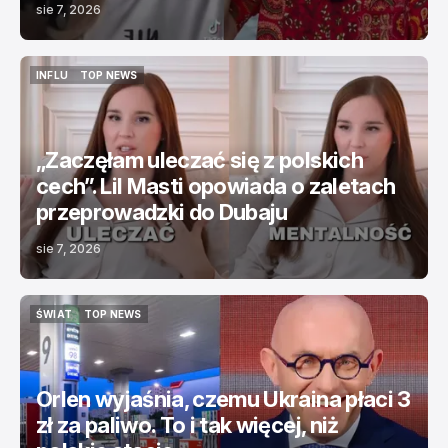
sie 7, 2026
INFLU
TOP NEWS
INFLU
TOP NEWS
„Zaczęłam uleczać się z polskich
cech”. Lil Masti opowiada o zaletach
przeprowadzki do Dubaju
sie 7, 2026
ŚWIAT
TOP NEWS
ŚWIAT
TOP NEWS
Orlen wyjaśnia, czemu Ukraina płaci 3
zł za paliwo. To i tak więcej, niż