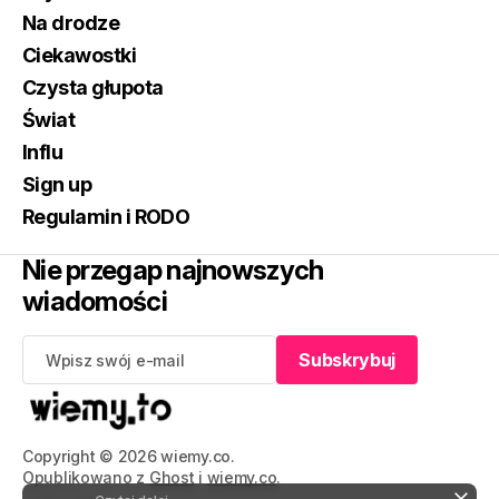
Na drodze
Ciekawostki
Czysta głupota
Świat
Influ
Sign up
Regulamin i RODO
Nie przegap najnowszych
wiadomości
Subskrybuj
Subskrybuj
Copyright © 2026 wiemy.co.
Opublikowano z
Ghost
i
wiemy.co
.