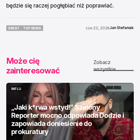
będzie się raczej pogłębiać niż poprawiać.
Jan Stefaniak
cze 22, 2026
ŚWIAT
TOP NEWS
ŚWIAT
TOP NEWS
Może cię
Zobacz
zainteresować
wszystkie
INFLU
INFLU
„Jaki k*rwa wstyd!” Szalony
Reporter mocno odpowiada Dodzie i
zapowiada doniesienie do
prokuratury