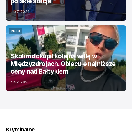
polskie stacje
sie 7, 2026
INFLU
INFLU
Skolim dokupił kolejną willę w
Międzyzdrojach. Obiecuje najniższe
ceny nad Bałtykiem
sie 7, 2026
Kryminalne