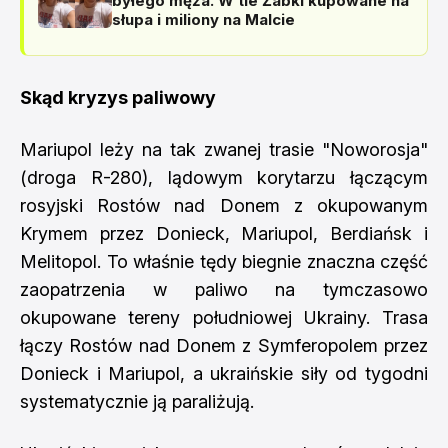
byłego męża. W tle Żabki kupowane na
słupa i miliony na Malcie
Skąd kryzys paliwowy
Mariupol leży na tak zwanej trasie "Noworosja"
(droga R-280), lądowym korytarzu łączącym
rosyjski Rostów nad Donem z okupowanym
Krymem przez Donieck, Mariupol, Berdiańsk i
Melitopol. To właśnie tędy biegnie znaczna część
zaopatrzenia w paliwo na tymczasowo
okupowane tereny południowej Ukrainy. Trasa
łączy Rostów nad Donem z Symferopolem przez
Donieck i Mariupol, a ukraińskie siły od tygodni
systematycznie ją paraliżują.