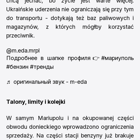
chcą jechać, bo życie jest warte więcej.
Ukraińskie uderzenia nie ograniczają się przy tym
do transportu - dotykają też baz paliwowych i
magazynów, z których mógłby korzystać
przeciwnik.
@m.eda.mrpl
Подробнее в шапке профиля👉
#мариуполь
#бензин
#тренды
♬ оригинальный звук - m-eda
Talony, limity i kolejki
W samym Mariupolu i na okupowanej części
obwodu donieckiego wprowadzono ograniczenia
sprzedaży. Na części stacji benzyny już brakuje