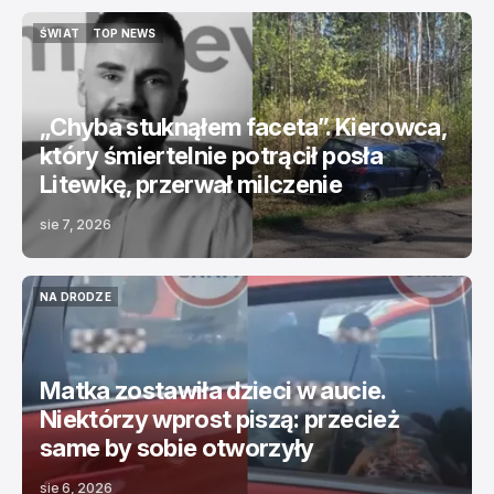
ŚWIAT
TOP NEWS
ŚWIAT
TOP NEWS
„Chyba stuknąłem faceta”. Kierowca,
który śmiertelnie potrącił posła
Litewkę, przerwał milczenie
sie 7, 2026
NA DRODZE
NA DRODZE
Matka zostawiła dzieci w aucie.
Niektórzy wprost piszą: przecież
same by sobie otworzyły
sie 6, 2026