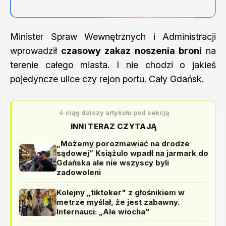
Minister Spraw Wewnętrznych i Administracji
wprowadził
czasowy zakaz noszenia broni
na
terenie całego miasta. I nie chodzi o jakieś
pojedyncze ulice czy rejon portu. Cały Gdańsk.
↓ ciąg dalszy artykułu pod sekcją
INNI TERAZ CZYTAJĄ
„Możemy porozmawiać na drodze
sądowej” Książulo wpadł na jarmark do
Gdańska ale nie wszyscy byli
zadowoleni
Kolejny „tiktoker" z głośnikiem w
metrze myślał, że jest zabawny.
Internauci: „Ale wiocha"