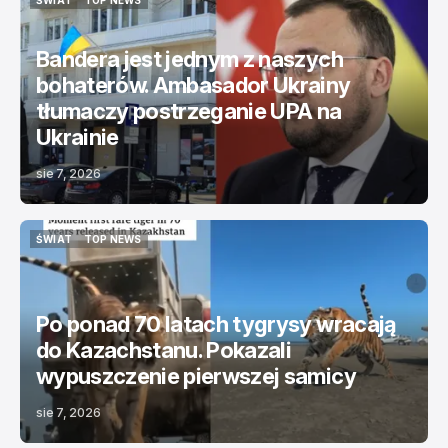
ŚWIAT
TOP NEWS
ŚWIAT
TOP NEWS
Bandera jest jednym z naszych
bohaterów. Ambasador Ukrainy
tłumaczy postrzeganie UPA na
Ukrainie
sie 7, 2026
ŚWIAT
TOP NEWS
ŚWIAT
TOP NEWS
Po ponad 70 latach tygrysy wracają
do Kazachstanu. Pokazali
wypuszczenie pierwszej samicy
sie 7, 2026