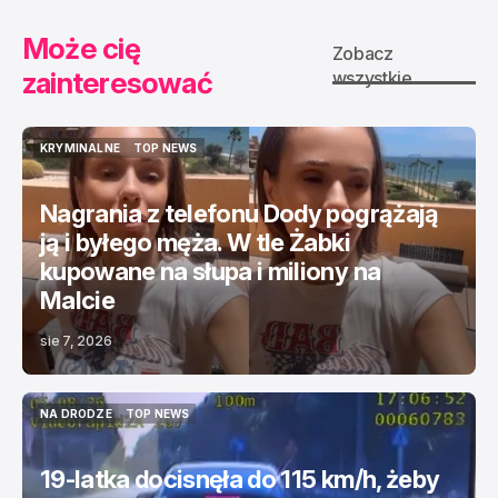
Może cię
Zobacz
zainteresować
wszystkie
KRYMINALNE
TOP NEWS
KRYMINALNE
TOP NEWS
Nagrania z telefonu Dody pogrążają
ją i byłego męża. W tle Żabki
kupowane na słupa i miliony na
Malcie
sie 7, 2026
NA DRODZE
TOP NEWS
NA DRODZE
TOP NEWS
19-latka docisnęła do 115 km/h, żeby