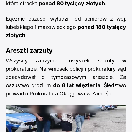
która straciła
ponad 80 tysięcy złotych
.
Łącznie oszuści wyłudzili od seniorów z woj.
lubelskiego i mazowieckiego
ponad 180 tysięcy
złotych
.
Areszt i zarzuty
Wszyscy zatrzymani usłyszeli zarzuty w
prokuraturze. Na wniosek policji i prokuratury sąd
zdecydował o tymczasowym areszcie. Za
oszustwo grozi im
do 8 lat więzienia
. Śledztwo
prowadzi Prokuratura Okręgowa w Zamościu.