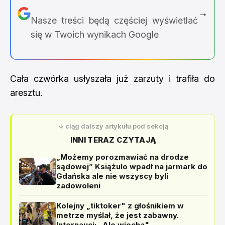
→
Nasze treści będą częściej wyświetlać
się w Twoich wynikach Google
Cała czwórka usłyszała już zarzuty i trafiła do
aresztu.
↓ ciąg dalszy artykułu pod sekcją
INNI TERAZ CZYTAJĄ
„Możemy porozmawiać na drodze
sądowej” Książulo wpadł na jarmark do
Gdańska ale nie wszyscy byli
zadowoleni
Kolejny „tiktoker" z głośnikiem w
metrze myślał, że jest zabawny.
Internauci: „Ale wiocha"