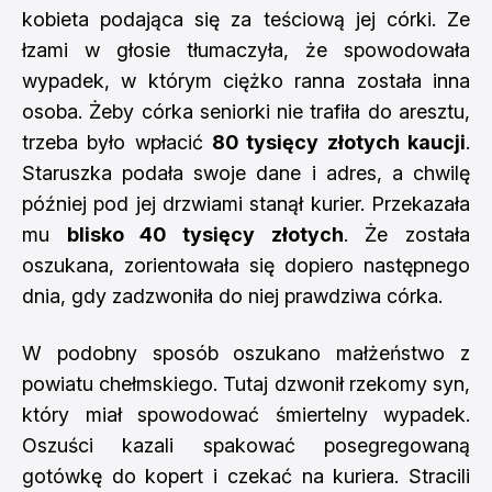
kobieta podająca się za teściową jej córki. Ze
łzami w głosie tłumaczyła, że spowodowała
wypadek, w którym ciężko ranna została inna
osoba. Żeby córka seniorki nie trafiła do aresztu,
trzeba było wpłacić
80 tysięcy złotych kaucji
.
Staruszka podała swoje dane i adres, a chwilę
później pod jej drzwiami stanął kurier. Przekazała
mu
blisko 40 tysięcy złotych
. Że została
oszukana, zorientowała się dopiero następnego
dnia, gdy zadzwoniła do niej prawdziwa córka.
W podobny sposób oszukano małżeństwo z
powiatu chełmskiego. Tutaj dzwonił rzekomy syn,
który miał spowodować śmiertelny wypadek.
Oszuści kazali spakować posegregowaną
gotówkę do kopert i czekać na kuriera. Stracili