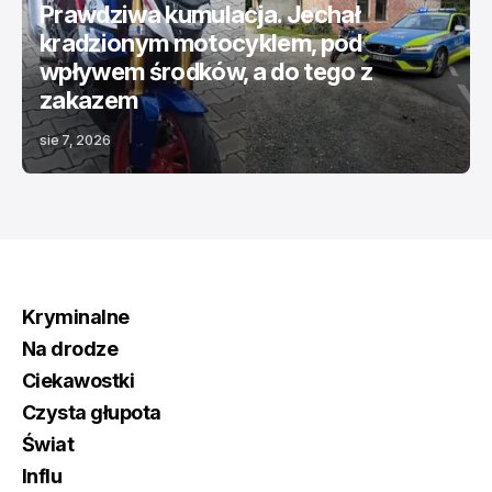
Prawdziwa kumulacja. Jechał
kradzionym motocyklem, pod
wpływem środków, a do tego z
zakazem
sie 7, 2026
Kryminalne
Na drodze
Ciekawostki
Czysta głupota
Świat
Influ