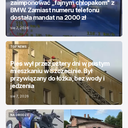
zaimponować „fajnym chłopakom" z
BMW. Zamiast numeru telefonu
dostała mandat na 2000 zł
sie 7, 2026
TOP NEWS
TOP NEWS
Pies wył przez cztery dni w pustym
mieszkaniu w Szczecinie. Był
przywiązany do łóżka, bez wody i
jedzenia
sie 7, 2026
NA DRODZE
NA DRODZE