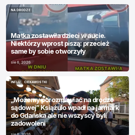
NA DRODZE
NA DRODZE
Matka zostawiła dzieci w aucie.
Niektórzy wprost piszą: przecież
same by sobie otworzyły
sie 6, 2026
INFLU
CIEKAWOSTKI
INFLU
CIEKAWOSTKI
„Możemy porozmawiać na drodze
sądowej” Książulo wpadł na jarmark
do Gdańska ale nie wszyscy byli
zadowoleni
sie 6, 2026