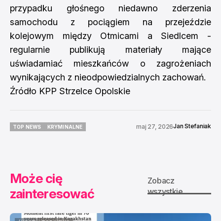
przypadku głośnego niedawno zderzenia
samochodu z pociągiem na przejeździe
kolejowym między Otmicami a Siedlcem -
regularnie publikują materiały mające
uświadamiać mieszkańców o zagrożeniach
wynikających z nieodpowiedzialnych zachowań.
Źródło KPP Strzelce Opolskie
Jan Stefaniak
maj 27, 2026
TOP NEWS
KRYMINALNE
TOP NEWS
KRYMINALNE
Może cię
Zobacz
zainteresować
wszystkie