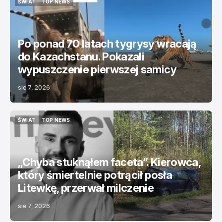
ŚWIAT
TOP NEWS
ŚWIAT
TOP NEWS
Po ponad 70 latach tygrysy wracają
do Kazachstanu. Pokazali
wypuszczenie pierwszej samicy
sie 7, 2026
ŚWIAT
TOP NEWS
ŚWIAT
TOP NEWS
„Chyba stuknąłem faceta”. Kierowca,
który śmiertelnie potrącił posła
Litewkę, przerwał milczenie
sie 7, 2026