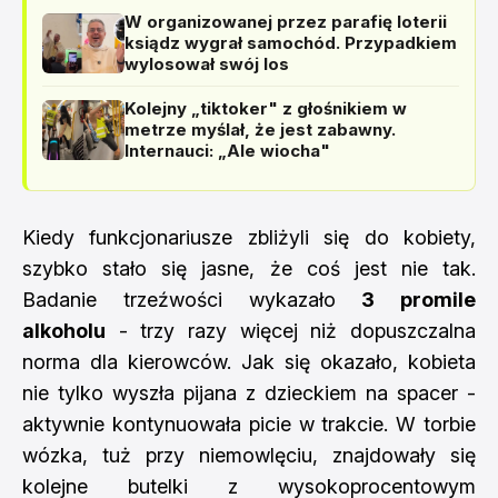
W organizowanej przez parafię loterii
ksiądz wygrał samochód. Przypadkiem
wylosował swój los
Kolejny „tiktoker" z głośnikiem w
metrze myślał, że jest zabawny.
Internauci: „Ale wiocha"
Kiedy funkcjonariusze zbliżyli się do kobiety,
szybko stało się jasne, że coś jest nie tak.
Badanie trzeźwości wykazało
3 promile
alkoholu
- trzy razy więcej niż dopuszczalna
norma dla kierowców. Jak się okazało, kobieta
nie tylko wyszła pijana z dzieckiem na spacer -
aktywnie kontynuowała picie w trakcie. W torbie
wózka, tuż przy niemowlęciu, znajdowały się
kolejne butelki z wysokoprocentowym