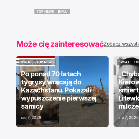
TOP NEWS
INFLU
TOP NEWS
INFLU
Może cię zainteresować
Zobacz wszyst
ŚWIAT
TOP NEWS
ŚWIAT
TO
ŚWIAT
TOP NEWS
ŚWIAT
TO
Po ponad 70 latach
„Chyba
tygrysy wracają do
Kierow
Kazachstanu. Pokazali
śmiert
wypuszczenie pierwszej
Litewk
samicy
milcze
sie 7, 2026
sie 7, 2026