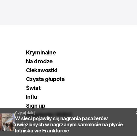
Kryminalne
Na drodze
Ciekawostki
Czysta głupota
Świat
Influ
Sign up
Czytaj dalej
Regulamin i RODO
W sieci pojawiły się nagrania pasażerów
uwięzionych w nagrzanym samolocie na płycie
lotniska we Frankfurcie