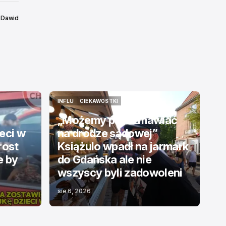
Dawid
6
INFLU
CIEKAWOSTKI
INFLU
CIEKAWOSTKI
„Możemy porozmawiać
eci w
na drodze sądowej”
rost
Książulo wpadł na jarmark
e by
do Gdańska ale nie
wszyscy byli zadowoleni
sie 6, 2026