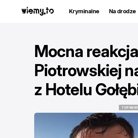
Kryminalne
Na drodze
Mocna reakcja
Piotrowskiej n
z Hotelu Gołę
TOP NEW