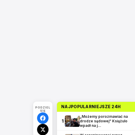
NAJPOPULARNIEJSZE 24H
PODZIEL
SIĘ
„Możemy porozmawiać na
1
drodze sądowej” Książulo
wpadł na j…