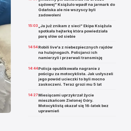
sądowej” Książulo wpadł na jarmark do
Gdańska ale nie wszyscy byli
zadowoleni
15:03
„Ja już znikam z sieci” Ekipa Książula
spotkała hejterkę która powiedziała
parę słów od siebie
14:54
Robili live'a z niebezpiecznych rajdów
na hulajnogach. Policjanci ich
namierzyli i przerwali transmisję
14:44
Policja opublikowała nagranie z
pościgu za motocyklista. Jak usłyszeli
jego powód ucieczki to byli mocno
zaskoczeni. Teraz grozi mu 5 lat
14:27
Miesiącami uprzykrzał życie
mieszkańcom Zielonej Góry.
Motocyklistą okazał się 16-latek bez
uprawnień