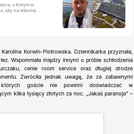
ejsca, o którym w
no, aby na własnej
j ceny. Tym razem
ski w Pobierowie, gdzie
4843 zł za jedną dobę.
Karolina Korwin-Piotrowska. Dziennikarka przyznała,
 łez. Wspomniała między innymi o próbie schłodzenia
czaku, cenie room service oraz długiej drodze
mentu. Zwróciła jednak uwagę, że za zabawnymi
 których goście nie powinni doświadczać w
ym kilka tysięcy złotych za noc. „Jakaś paranoja” –