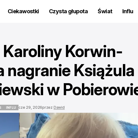
Ciekawostki
Czysta głupota
Świat
Influ
 Karoliny Korwin-
a nagranie Książula
biewski w Pobierowi
cze 29, 2026
przez
Dawid
S
INFLU