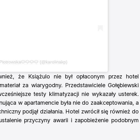
 Piotrowska🐶🐶🐶🐶 (@karolinakp)
wnież, że Książulo nie był opłaconym przez hotel
materiał za wiarygodny. Przedstawiciele Gołębiewski
cześniejsze testy klimatyzacji nie wykazały usterek.
anująca w apartamencie była nie do zaakceptowania, a
hniczny podjął działania. Hotel zwrócił się również do
ustalenie przyczyny awarii i zapobieżenie podobnym