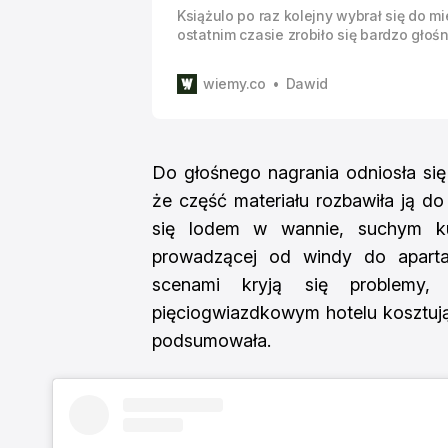
Książulo po raz kolejny wybrał się do mi
ostatnim czasie zrobiło się bardzo głoś
skórze sprawdzić, czy jest warte swoje
odwiedził nowo otwarty Hotel Gołębiew
wiemy.co
Dawid
za apartament dla trzech osób zapłacił 
Wyświetl ten
Do głośnego nagrania odniosła się 
że część materiału rozbawiła ją do
się lodem w wannie, suchym kur
prowadzącej od windy do aparta
scenami kryją się problemy,
pięciogwiazdkowym hotelu kosztując
podsumowała.