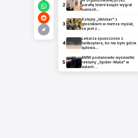
W organizowanej przez
2
parafię loterii ksiądz wygrał
samoch…
Kolejny „tiktoker" z
3
głośnikiem w metrze myślał,
że jest z…
Lekarza opuszczono z
4
helikoptera, bo nie było gdzie
lądowa…
BMW postanowiło wyświetlić
5
reklamy „Spider-Mana" w
autach …