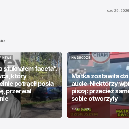
cze 29, 202
kie
P NEWS
NA DRODZE
P NEWS
NA DRODZE
 stuknąłem faceta”.
ca, który
Matka zostawiła dzi
elnie potrącił posła
aucie. Niektórzy wp
ę, przerwał
piszą: przecież sam
nie
sobie otworzyły
sie 6, 2026