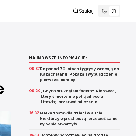
Szukaj
NAJNOWSZE INFORMACJE:
09:37
Po ponad 70 latach tygrysy wracają do
Kazachstanu. Pokazali wypuszczenie
pierwszej samicy
e
09:20
„Chyba stuknąłem faceta”. Kierowca,
który śmiertelnie potrącił posła
Litewkę, przerwał milczenie
16:32
Matka zostawiła dzieci w aucie.
Niektórzy wprost piszą: przecież same
by sobie otworzyły
15:30
„Możemy porozmawiać na drodze