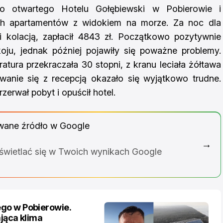
o otwartego Hotelu Gołębiewski w Pobierowie i
ch apartamentów z widokiem na morze. Za noc dla
i kolacją, zapłacił 4843 zł. Początkowo pozytywnie
oju, jednak później pojawiły się poważne problemy.
atura przekraczała 30 stopni, z kranu leciała żółtawa
wanie się z recepcją okazało się wyjątkowo trudne.
zerwał pobyt i opuścił hotel.
wane źródło w Google
→
yświetlać się w Twoich wynikach Google
go w Pobierowie.
ająca klima