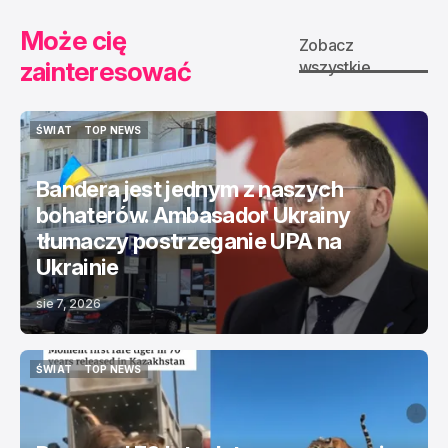
Może cię
Zobacz
zainteresować
wszystkie
ŚWIAT
TOP NEWS
ŚWIAT
TOP NEWS
Bandera jest jednym z naszych
bohaterów. Ambasador Ukrainy
tłumaczy postrzeganie UPA na
Ukrainie
sie 7, 2026
ŚWIAT
TOP NEWS
ŚWIAT
TOP NEWS