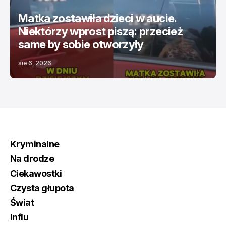
Matka zostawiła dzieci w aucie.
Niektórzy wprost piszą: przecież
same by sobie otworzyły
sie 6, 2026
Kryminalne
Na drodze
Ciekawostki
Czysta głupota
Świat
Influ