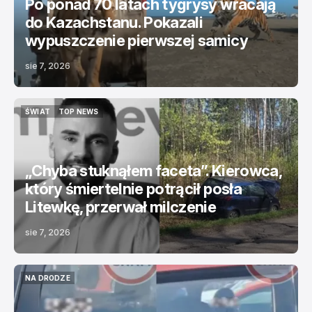
Po ponad 70 latach tygrysy wracają
do Kazachstanu. Pokazali
wypuszczenie pierwszej samicy
sie 7, 2026
ŚWIAT
TOP NEWS
ŚWIAT
TOP NEWS
„Chyba stuknąłem faceta”. Kierowca,
który śmiertelnie potrącił posła
Litewkę, przerwał milczenie
sie 7, 2026
NA DRODZE
NA DRODZE