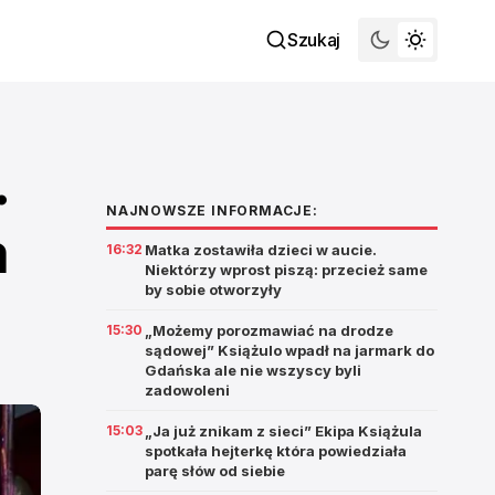
Szukaj
.
NAJNOWSZE INFORMACJE:
a
16:32
Matka zostawiła dzieci w aucie.
Niektórzy wprost piszą: przecież same
by sobie otworzyły
15:30
„Możemy porozmawiać na drodze
sądowej” Książulo wpadł na jarmark do
Gdańska ale nie wszyscy byli
zadowoleni
15:03
„Ja już znikam z sieci” Ekipa Książula
spotkała hejterkę która powiedziała
parę słów od siebie