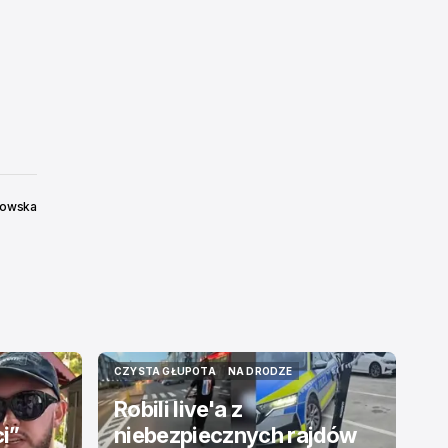
kowska
CZYSTA GŁUPOTA
NA DRODZE
CZYSTA GŁUPOTA
NA DRODZE
Robili live'a z
ci”
niebezpiecznych rajdów