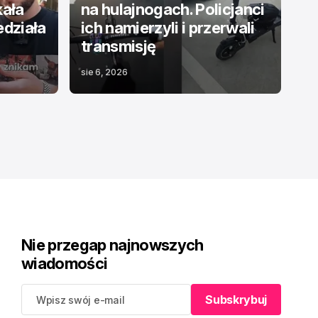
kała
na hulajnogach. Policjanci
edziała
ich namierzyli i przerwali
transmisję
sie 6, 2026
Nie przegap najnowszych
wiadomości
Subskrybuj