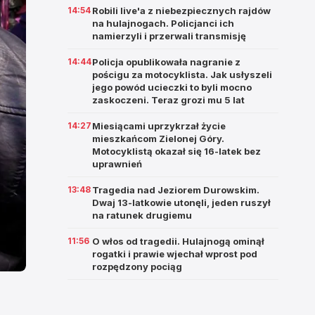
14:54
Robili live'a z niebezpiecznych rajdów
na hulajnogach. Policjanci ich
namierzyli i przerwali transmisję
14:44
Policja opublikowała nagranie z
pościgu za motocyklista. Jak usłyszeli
jego powód ucieczki to byli mocno
zaskoczeni. Teraz grozi mu 5 lat
14:27
Miesiącami uprzykrzał życie
mieszkańcom Zielonej Góry.
Motocyklistą okazał się 16-latek bez
uprawnień
13:48
Tragedia nad Jeziorem Durowskim.
Dwaj 13-latkowie utonęli, jeden ruszył
na ratunek drugiemu
11:56
O włos od tragedii. Hulajnogą ominął
rogatki i prawie wjechał wprost pod
rozpędzony pociąg