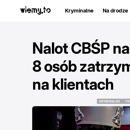
Kryminalne
Na drodze
Nalot CBŚP na 
8 osób zatrzy
na klientach
KRYMINALNE
TO