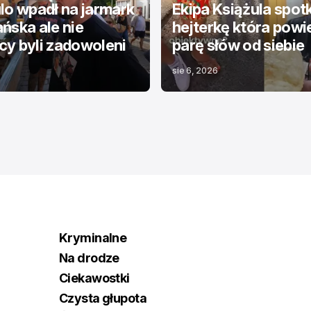
lo wpadł na jarmark
Ekipa Książula spot
ńska ale nie
hejterkę która powi
y byli zadowoleni
parę słów od siebie
sie 6, 2026
Kryminalne
Na drodze
Ciekawostki
Czysta głupota