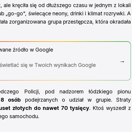
 ale kręciła się od dłuższego czasu w jednym z lokali
ub „go-go", świecące neony, drinki i klimat rozrywki. A
ziałała zorganizowana grupa przestępcza, która okradała
wane źródło w Google
→
yświetlać się w Twoich wynikach Google
ledczego Policji, pod nadzorem łódzkiego pionu
i
8 osób
podejrzanych o udział w grupie. Straty
kuset złotych do nawet 70 tysięcy
. Ktoś wyszedł z
złego samochodu.