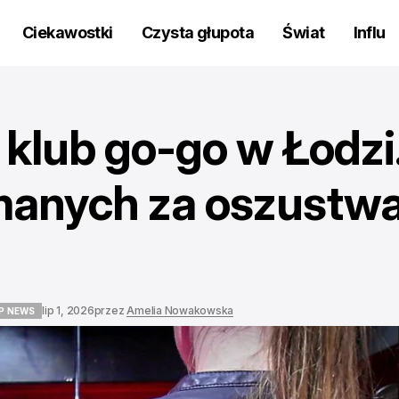
Ciekawostki
Czysta głupota
Świat
Influ
klub go-go w Łodzi
manych za oszustw
lip 1, 2026
przez
Amelia Nowakowska
P NEWS