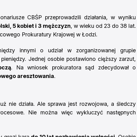
onariusze CBŚP przeprowadzili działania, w wyniku
lski, 5 kobiet i 3 mężczyzn
, w wieku od 23 do 38 lat.
scowego Prokuratury Krajowej w Łodzi.
między innymi o udział w zorganizowanej grupie
 pieniędzy. Jednej osobie postawiono cięższy zarzut,
pczą
. Na wniosek prokuratora sąd zdecydował o
wego aresztowania
.
uż nie działa. Ale sprawa jest rozwojowa, a śledczy
procesowe. Nie można więc wykluczyć następnych
y grozi kara
do 10 lat pozbawienia wolności
. Osobie