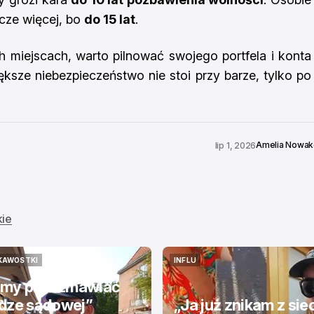
zcze więcej, bo
do 15 lat
.
h miejscach, warto pilnować swojego portfela i konta
ksze niebezpieczeństwo nie stoi przy barze, tylko po
Amelia Nowa
lip 1, 2026
kie
KAWOSTKI
INFLU
KAWOSTKI
INFLU
my porozmawiać
odze sądowej”
„Ja już znikam z sie