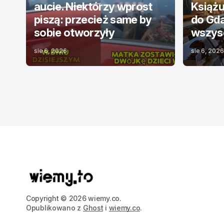
aucie. Niektórzy wprost
Książu
piszą: przecież same by
do Gda
sobie otworzyły
wszysc
sie 6, 2026
sie 6, 2026
Copyright © 2026 wiemy.co.
Opublikowano z
Ghost
i
wiemy.co
.