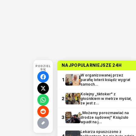
NAJPOPULARNIEJSZE 24H
PODZIEL
SIĘ
W organizowanej przez
1
parafię loterii ksiądz wygrał
samoch…
Kolejny „tiktoker" z
2
głośnikiem w metrze myślał,
że jest z…
„Możemy porozmawiać na
3
drodze sądowej” Książulo
wpadł na j…
Lekarza opuszczono z