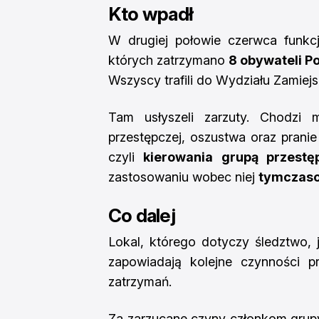
Kto wpadł
W drugiej połowie czerwca funkcj
których zatrzymano
8 obywateli Po
Wszyscy trafili do Wydziału Zamiej
Tam usłyszeli zarzuty. Chodzi 
przestępczej, oszustwa oraz pranie
czyli
kierowania grupą przestę
zastosowaniu wobec niej
tymczaso
Co dalej
Lokal, którego dotyczy śledztwo, j
zapowiadają kolejne czynności 
zatrzymań.
Za zarzucane czyny członkom grup