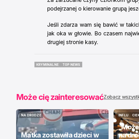
podejrzanej o kierowanie grupą jes
Jeśli zdarza wam się bawić w takic
jak oka w głowie. Bo czasem najwię
drugiej stronie kasy.
KRYMINALNE
TOP NEWS
KRYMINALNE
TOP NEWS
Może cię zainteresować
Zobacz wszyst
NA DRODZE
INFLU
CIE
NA DRODZE
INFLU
CIE
„Może
Matka zostawiła dzieci w
na dr