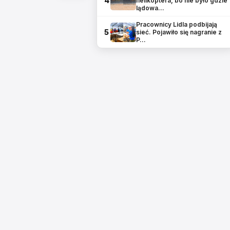
4
helikoptera, bo nie było gdzie
lądowa…
Pracownicy Lidla podbijają
5
sieć. Pojawiło się nagranie z
P…