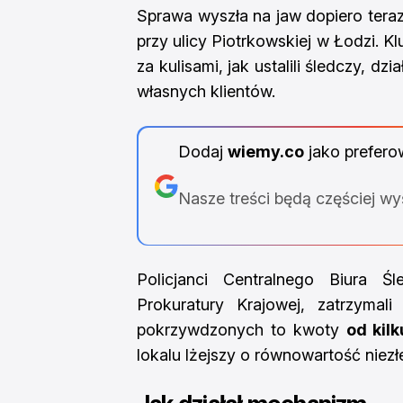
Sprawa wyszła na jaw dopiero teraz,
przy ulicy Piotrkowskiej w Łodzi. Kl
za kulisami, jak ustalili śledczy, d
własnych klientów.
Dodaj
wiemy.co
jako prefero
Nasze treści będą częściej w
Policjanci Centralnego Biura Ś
Prokuratury Krajowej, zatrzymal
pokrzywdzonych to kwoty
od kil
lokalu lżejszy o równowartość nie