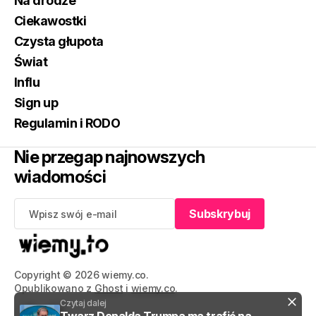
Na drodze
Ciekawostki
Czysta głupota
Świat
Influ
Sign up
Regulamin i RODO
Nie przegap najnowszych
wiadomości
Subskrybuj
Subskrybuj
Copyright © 2026 wiemy.co.
Opublikowano z
Ghost
i
wiemy.co
.
Czytaj dalej