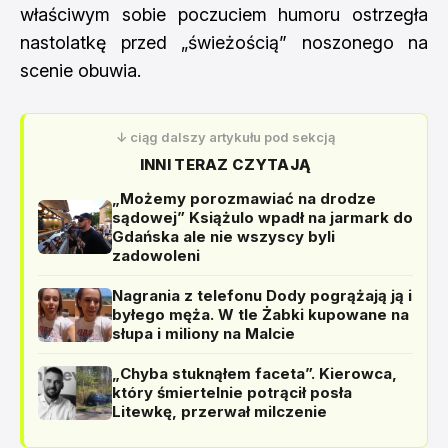
właściwym sobie poczuciem humoru ostrzegła
nastolatkę przed „świeżością” noszonego na
scenie obuwia.
↓ ciąg dalszy artykułu pod sekcją
INNI TERAZ CZYTAJĄ
„Możemy porozmawiać na drodze
sądowej” Książulo wpadł na jarmark do
Gdańska ale nie wszyscy byli
zadowoleni
Nagrania z telefonu Dody pogrążają ją i
byłego męża. W tle Żabki kupowane na
słupa i miliony na Malcie
„Chyba stuknąłem faceta”. Kierowca,
który śmiertelnie potrącił posła
Litewkę, przerwał milczenie