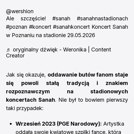
@wershion
Ale szczęście!
#sanah
#sanahnastadionach
#poznan
#koncert
#sanahkoncert
Koncert Sanah
w Poznaniu na stadionie 29.05.2026
♬ oryginalny dźwięk - Weronika | Content
Creator
Jak się okazuje,
oddawanie butów fanom staje
się powoli stałą tradycją i znakiem
rozpoznawczym na stadionowych
koncertach Sanah
. Nie był to bowiem pierwszy
taki przypadek:
Wrzesień 2023 (PGE Narodowy):
Artystka
oddała swoje kwiatowe szpilki fance, która