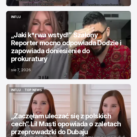
INFLU
INFLU
„Jaki k*rwa wstyd!” Szalony
Reporter mocno odpowiada Dodzie i
zapowiada doniesienie do
prokuratury
sie 7, 2026
INFLU
TOP NEWS
INFLU
TOP NEWS
„Zaczęłam uleczać się z polskich
cech”. Lil Masti opowiada o zaletach
przeprowadzki do Dubaju