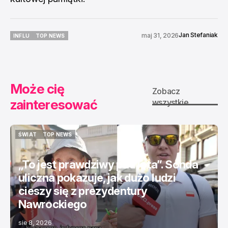
Jan Stefaniak
maj 31, 2026
INFLU
TOP NEWS
INFLU
TOP NEWS
Może cię
Zobacz
zainteresować
wszystkie
ŚWIAT
TOP NEWS
ŚWIAT
TOP NEWS
„To jest prawdziwy patriota”. Sonda
uliczna pokazuje, jak dużo ludzi
cieszy się z prezydentury
Nawrockiego
sie 8, 2026