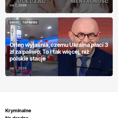
sie 7, 2026
ŚWIAT
TOP NEWS
ŚWIAT
TOP NEWS
Orlen wyjaśnia, czemu Ukraina płaci 3
zł za paliwo. To i tak więcej, niż
polskie stacje
sie 7, 2026
Kryminalne