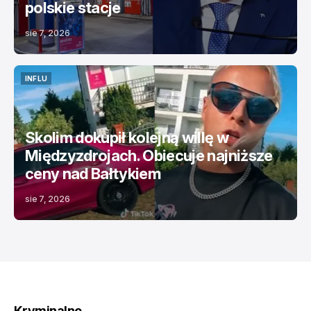
polskie stacje
sie 7, 2026
INFLU
INFLU
Skolim dokupił kolejną willę w
Międzyzdrojach. Obiecuje najniższe
ceny nad Bałtykiem
sie 7, 2026
Kryminalne