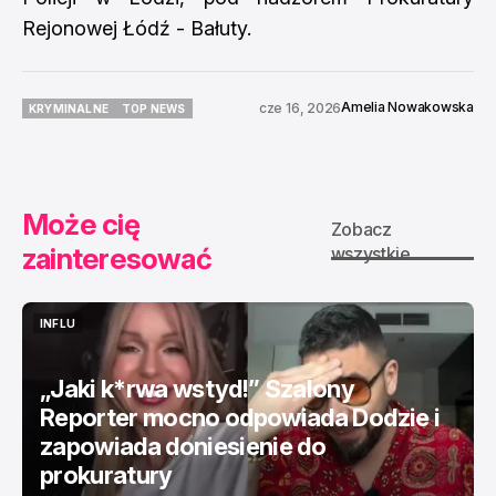
Rejonowej Łódź - Bałuty.
Amelia Nowakowska
cze 16, 2026
KRYMINALNE
TOP NEWS
KRYMINALNE
TOP NEWS
Może cię
Zobacz
zainteresować
wszystkie
INFLU
INFLU
„Jaki k*rwa wstyd!” Szalony
Reporter mocno odpowiada Dodzie i
zapowiada doniesienie do
prokuratury