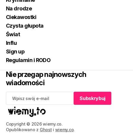
Na drodze
Ciekawostki
Czysta głupota
Świat
Influ
Sign up
Regulamin i RODO
Nie przegap najnowszych
wiadomości
Subskrybuj
Subskrybuj
Copyright © 2026 wiemy.co.
Opublikowano z
Ghost
i
wiemy.co
.