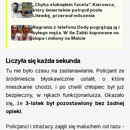
„Chyba stuknąłem faceta”. Kierowca,
który śmiertelnie potrącił posła
Litewkę, przerwał milczenie
Nagrania z telefonu Dody pogrążają ją i
byłego męża. W tle Żabki kupowane na
słupa i miliony na Malcie
Liczyła się każda sekunda
Tu nie było czasu na zastanawianie. Policjant ze
śródmieścia błyskawicznie ustalił, o które
mieszkanie chodzi, i po chwili chłopiec był już
bezpieczny, w rękach funkcjonariusza. Okazało
się, że
3-latek był pozostawiony bez żadnej
opieki
.
Policjanci i strażacy zajęli się maluchem od razu -