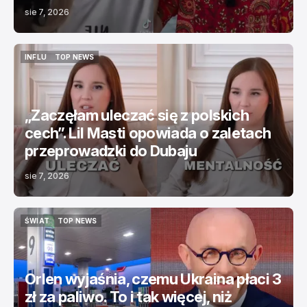
sie 7, 2026
INFLU
TOP NEWS
INFLU
TOP NEWS
„Zaczęłam uleczać się z polskich
cech”. Lil Masti opowiada o zaletach
przeprowadzki do Dubaju
sie 7, 2026
ŚWIAT
TOP NEWS
ŚWIAT
TOP NEWS
Orlen wyjaśnia, czemu Ukraina płaci 3
zł za paliwo. To i tak więcej, niż