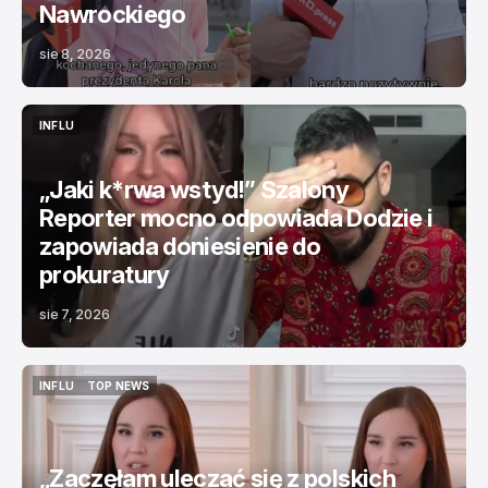
Nawrockiego
sie 8, 2026
INFLU
INFLU
„Jaki k*rwa wstyd!” Szalony
Reporter mocno odpowiada Dodzie i
zapowiada doniesienie do
prokuratury
sie 7, 2026
INFLU
TOP NEWS
INFLU
TOP NEWS
„Zaczęłam uleczać się z polskich