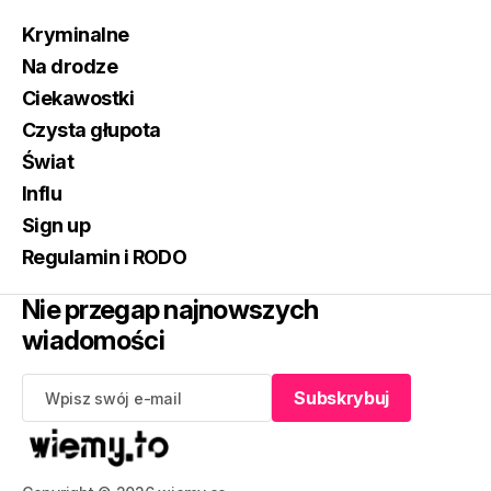
Kryminalne
Na drodze
Ciekawostki
Czysta głupota
Świat
Influ
Sign up
Regulamin i RODO
Nie przegap najnowszych
wiadomości
Subskrybuj
Subskrybuj