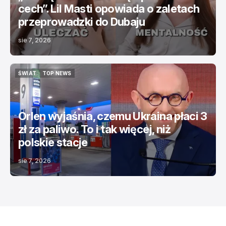
cech”. Lil Masti opowiada o zaletach
przeprowadzki do Dubaju
sie 7, 2026
ŚWIAT
TOP NEWS
ŚWIAT
TOP NEWS
Orlen wyjaśnia, czemu Ukraina płaci 3
zł za paliwo. To i tak więcej, niż
polskie stacje
sie 7, 2026