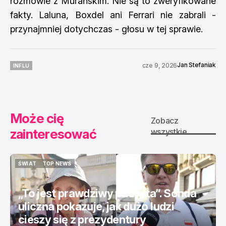
rozmowie z Murańskim. Nie są to zweryfikowane
fakty. Laluna, Boxdel ani Ferrari nie zabrali -
przynajmniej dotychczas - głosu w tej sprawie.
Jan Stefaniak
cze 9, 2026
INFLU
INFLU
Może cię
Zobacz
zainteresować
wszystkie
ŚWIAT
TOP NEWS
ŚWIAT
TOP NEWS
„To jest prawdziwy patriota”. Sonda
uliczna pokazuje, jak dużo ludzi
cieszy się z prezydentury