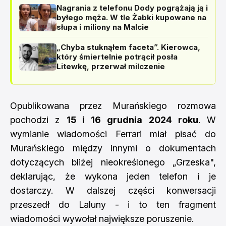
Nagrania z telefonu Dody pogrążają ją i
byłego męża. W tle Żabki kupowane na
słupa i miliony na Malcie
„Chyba stuknąłem faceta”. Kierowca,
który śmiertelnie potrącił posła
Litewkę, przerwał milczenie
Opublikowana przez Murańskiego rozmowa
pochodzi z
15 i 16 grudnia 2024 roku
. W
wymianie wiadomości Ferrari miał pisać do
Murańskiego między innymi o dokumentach
dotyczących bliżej nieokreślonego „Grzeska",
deklarując, że wykona jeden telefon i je
dostarczy. W dalszej części konwersacji
przeszedł do Laluny - i to ten fragment
wiadomości wywołał największe poruszenie.