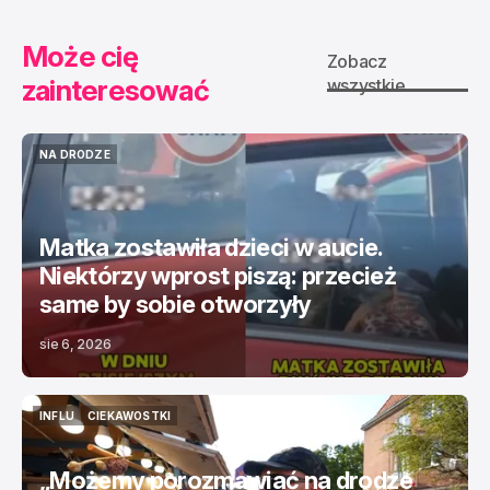
Może cię
Zobacz
zainteresować
wszystkie
NA DRODZE
NA DRODZE
Matka zostawiła dzieci w aucie.
Niektórzy wprost piszą: przecież
same by sobie otworzyły
sie 6, 2026
INFLU
CIEKAWOSTKI
INFLU
CIEKAWOSTKI
„Możemy porozmawiać na drodze