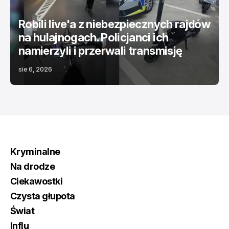
Robili live'a z niebezpiecznych rajdów
na hulajnogach. Policjanci ich
namierzyli i przerwali transmisję
sie 6, 2026
Kryminalne
Na drodze
Ciekawostki
Czysta głupota
Świat
Influ