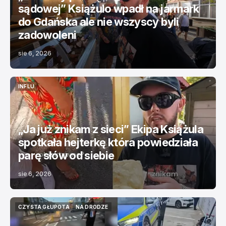
sądowej” Książulo wpadł na jarmark
do Gdańska ale nie wszyscy byli
zadowoleni
sie 6, 2026
INFLU
INFLU
„Ja już znikam z sieci” Ekipa Książula
spotkała hejterkę która powiedziała
parę słów od siebie
sie 6, 2026
CZYSTA GŁUPOTA
NA DRODZE
CZYSTA GŁUPOTA
NA DRODZE