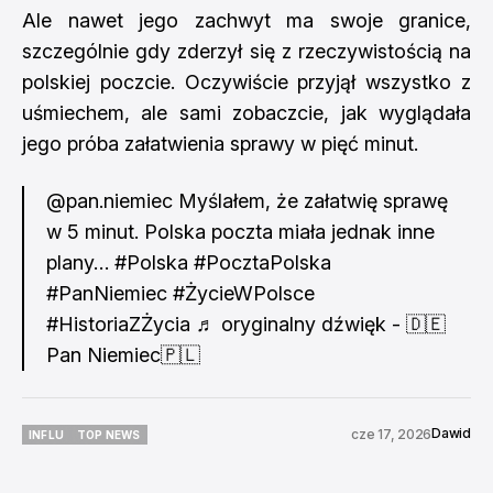
Ale nawet jego zachwyt ma swoje granice,
szczególnie gdy zderzył się z rzeczywistością na
polskiej poczcie. Oczywiście przyjął wszystko z
uśmiechem, ale sami zobaczcie, jak wyglądała
jego próba załatwienia sprawy w pięć minut.
@pan.niemiec
Myślałem, że załatwię sprawę
w 5 minut. Polska poczta miała jednak inne
plany…
#Polska
#PocztaPolska
#PanNiemiec
#ŻycieWPolsce
#HistoriaZŻycia
♬ oryginalny dźwięk - 🇩🇪
Pan Niemiec🇵🇱
Dawid
cze 17, 2026
INFLU
TOP NEWS
INFLU
TOP NEWS