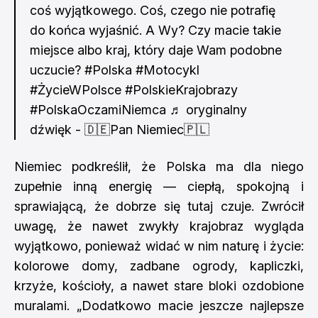
coś wyjątkowego. Coś, czego nie potrafię
do końca wyjaśnić. A Wy? Czy macie takie
miejsce albo kraj, który daje Wam podobne
uczucie?
#Polska
#Motocykl
#ŻycieWPolsce
#PolskieKrajobrazy
#PolskaOczamiNiemca
♬ oryginalny
dźwięk - 🇩🇪Pan Niemiec🇵🇱
Niemiec podkreślił, że Polska ma dla niego
zupełnie inną energię — ciepłą, spokojną i
sprawiającą, że dobrze się tutaj czuje. Zwrócił
uwagę, że nawet zwykły krajobraz wygląda
wyjątkowo, ponieważ widać w nim naturę i życie:
kolorowe domy, zadbane ogrody, kapliczki,
krzyże, kościoły, a nawet stare bloki ozdobione
muralami. „Dodatkowo macie jeszcze najlepsze