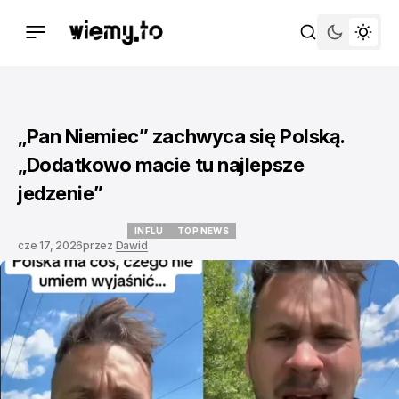
„Pan Niemiec” zachwyca się Polską.
„Dodatkowo macie tu najlepsze
jedzenie”
INFLU
TOP NEWS
cze 17, 2026
przez
Dawid